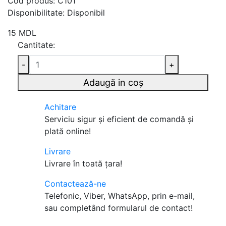
Cod produs:
C101
Disponibilitate:
Disponibil
15 MDL
Cantitate:
-
+
Adaugă in coş
Achitare
Serviciu sigur şi eficient de comandă şi
plată online!
Livrare
Livrare în toată țara!
Contactează-ne
Telefonic, Viber, WhatsApp, prin e-mail,
sau completând formularul de contact!