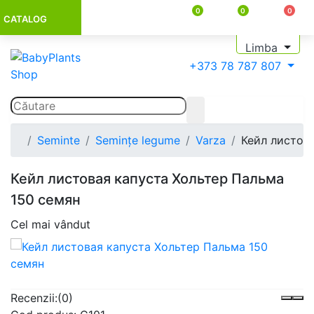
0
0
0
CATALOG
Limba
+373 78 787 807
Seminte
Semințe legume
Varza
Кейл листов
Кейл листовая капуста Хольтер Пальма
150 семян
Cel mai vândut
Recenzii:
(0)