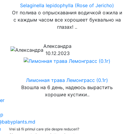
Selaginella lepidophylla (Rose of Jericho)
От полива о опрыскавания водичкой ожила и
с каждым часом все хорошеет буквально на
глазах! ..
Александра
10.12.2023
Лимонная трава Лемонграсс (0.1г)
Взошла на 6 день, надеюсь вырастить
хорошие кустики..
er
pp
@babyplants.md
e
Vrei să fii primul care știe despre reduceri?