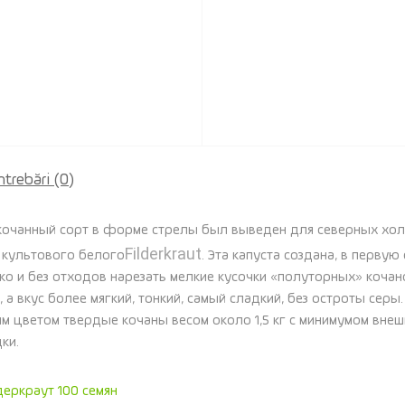
ntrebări
(0)
нокочанный сорт в форме стрелы был выведен для северных хо
Filderkraut
 культового белого
. Эта капуста создана, в первую
гко и без отходов нарезать мелкие кусочки «полуторных» кочан
, а вкус более мягкий, тонкий, самый сладкий, без остроты серы
 цветом твердые кочаны весом около 1,5 кг с минимумом внешн
ки.
еркраут 100 семян