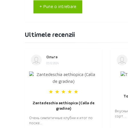
+ Pune o intrebare
Ultimele recenzii
Ольга
05.12.2024
То
Zantedeschia aethiopica (Calla de
gradina)
Вкусны
сорт. ..
Очень симпатичные клубни и итог по
посже...