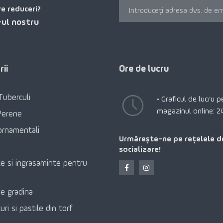
re reduceri?
ul nostru
ii
Ore de lucru
Tuberculi
• Graficul de lucru 
magazinul online: 2
Perene
ornamentali
Urmărește-ne pe rețelele d
socializare!
e si ingrasaminte pentru
e gradina
ri si pastile din torf