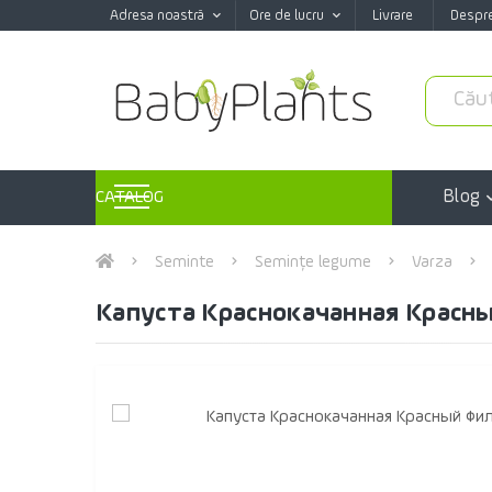
Adresa noastră
Ore de lucru
Livrare
Despr
Blog
CATALOG
Seminte
Semințe legume
Varza
Капуста Краснокачанная Красны