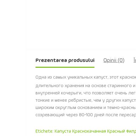
Prezentarea produsului
Opinii (0)
Î
Одна из самых уникальных капуст, этот крас
длительного хранения на основе старинного и
внутренней кочерыги, что позволяет очень ле
тонкие и менее ребристые, чем у других капуст
широким округлым основанием и темно-красным
созревающий через 80-100 дней после пересад
Etichete:
Капуста Краснокачанная Красный Филд