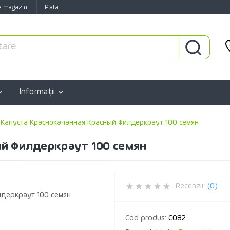
e magazin
Plată
Informaţii
Капуста Краснокачанная Красный Филдеркраут 100 семян
й Филдеркраут 100 семян
Recenzii:
(0)
Cod produs:
C082