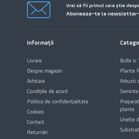
Vrei să fii primul care știe desp
Aboneaza-te la newsletter-
Informaţii
Categor
Livrare
Bulbi si 
Despre magazin
Plante 
Achitare
Arbusti 
Condițiile de acord
Seminte
Politica de confidențialitate
Preparat
plante
Cookies
Unelte d
Contact
Substratu
Returnări