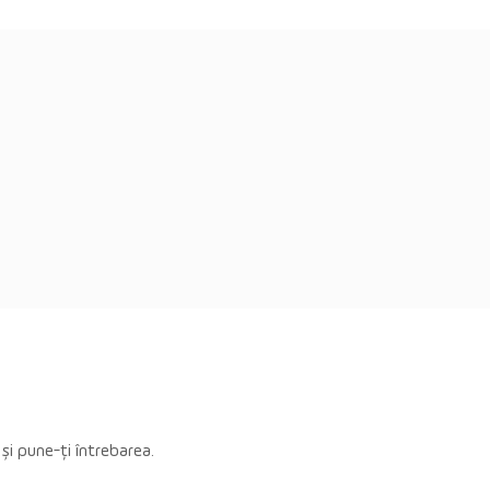
 și pune-ți întrebarea.