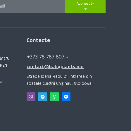
Abonează-
te
Contacte
+373 78 787 807
pentru
4/24
contact@babyplants.md
Strada Ioana Radu 21, intrarea din
e
spatele cladirii Chișinău, Moldova