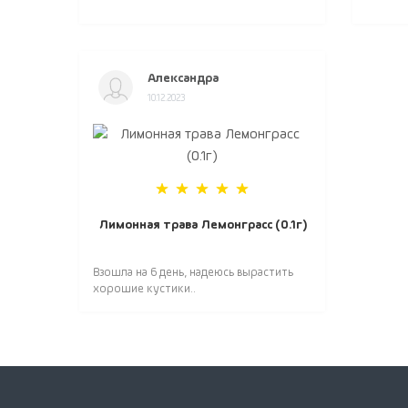
Александра
10.12.2023
Лимонная трава Лемонграсс (0.1г)
Взошла на 6 день, надеюсь вырастить
хорошие кустики..