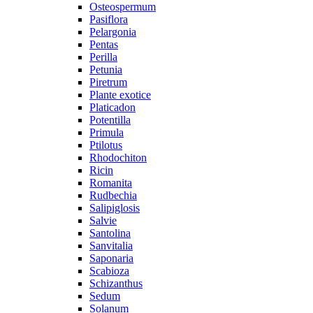
Osteospermum
Pasiflora
Pelargonia
Pentas
Perilla
Petunia
Piretrum
Plante exotice
Platicadon
Potentilla
Primula
Ptilotus
Rhodochiton
Ricin
Romanita
Rudbechia
Salipiglosis
Salvie
Santolina
Sanvitalia
Saponaria
Scabioza
Schizanthus
Sedum
Solanum