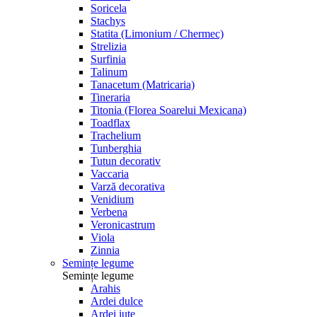
Soricela
Stachys
Statita (Limonium / Chermec)
Strelizia
Surfinia
Talinum
Tanacetum (Matricaria)
Tineraria
Titonia (Florea Soarelui Mexicana)
Toadflax
Trachelium
Tunberghia
Tutun decorativ
Vaccaria
Varză decorativa
Venidium
Verbena
Veronicastrum
Viola
Zinnia
Semințe legume
Semințe legume
Arahis
Ardei dulce
Ardei iute