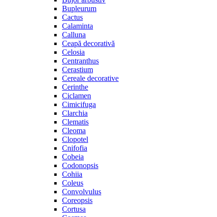
Bupleurum
Cactus
Calaminta
Calluna
Ceapă decorativă
Celosia
Centranthus
Cerastium
Cereale decorative
Cerinthe
Ciclamen
Cimicifuga
Clarchia
Clematis
Cleoma
Clopotel
Cnifofia
Cobeia
Codonopsis
Cohiia
Coleus
Convolvulus
Coreopsis
Cortusa