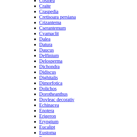
Cosmea
Craite
Craspedia
Cretisoara persiana
Crizantema
Cserantemum
Cvamaclit
Dalea
Datura
Daucus
Delfinium
Delosperma
Dichondra
Didiscus
Dighitalis
Dimorfotica
Dolichos
Dorotheanthus
Dovleac decorativ
Echinacea
Enotera
Erigeron
Eryngium
Eucalipt
Eustoma