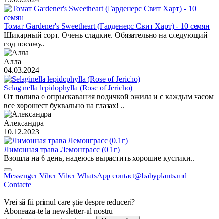
Томат Gardener's Sweetheart (Гарденерс Свит Харт) - 10 семян
Шикарный сорт. Очень сладкие. Обязательно на следующий
год посажу..
Алла
04.03.2024
Selaginella lepidophylla (Rose of Jericho)
От полива о опрыскавания водичкой ожила и с каждым часом
все хорошеет буквально на глазах! ..
Александра
10.12.2023
Лимонная трава Лемонграсс (0.1г)
Взошла на 6 день, надеюсь вырастить хорошие кустики..
Messenger
Viber
Viber
WhatsApp
contact@babyplants.md
Contacte
Vrei să fii primul care știe despre reduceri?
Aboneaza-te la newsletter-ul nostru