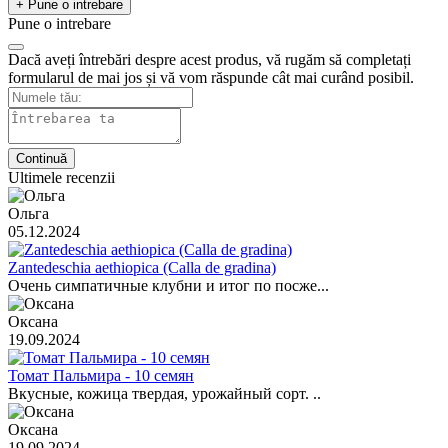
+ Pune o intrebare
Pune o intrebare
Dacă aveți întrebări despre acest produs, vă rugăm să completați
formularul de mai jos și vă vom răspunde cât mai curând posibil.
Continuă
Ultimele recenzii
Ольга
05.12.2024
Zantedeschia aethiopica (Calla de gradina)
Очень симпатичные клубни и итог по посже...
Оксана
19.09.2024
Томат Пальмира - 10 семян
Вкусные, кожица твердая, урожайный сорт. ..
Оксана
19.09.2024