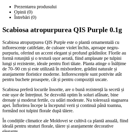
Prezentarea produsului
Opinii (0)
Întrebări
(0)
Scabiosa atropurpurea QIS Purple 0.1g
Scabiosa atropurpurea QIS Purple este o plantă ornamentală cu
inflorescențe catifelate, de culoare violet închis, aproape negru-
purpuriu, oferind un accent elegant și profund grădinilor. Florile au
formă rotunjită și o textură ușor aerată, fiind amplasate pe tulpini
lungi și rezistente, ideale pentru flori tăiate. Planta atinge o înălțime
de 70–90 cm și este utilizată în mixbordere, grădini naturale și
aranjamente floristice moderne. Inflorescențele sunt potrivite atât
pentru buchete proaspete, cât și pentru compoziții uscate.
Scabiosa preferă locurile însorite, are o bună rezistență la secetă și
este ușor de întreținut. Se dezvoltă optim în soluri afânate, bine
drenate și moderat fertile, cu udări moderate. Nu tolerează stagnarea
apei. Înflorirea începe la începutul verii și continuă până toamna,
formând noi tulpini florale după tăiere.
În condițiile climatice ale Moldovei se cultivă ca plantă anuală, fiind
ideală pentru straturi florale, tăiere și aranjamente decorative
elegante.