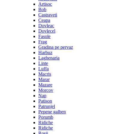
Artisoc
Bob
Castraveti
Ceapa
Dovleac
Dovlecel
Fasole
Frag
Gradina pe pervaz
Harbuz
Laghenaria
Linte
Luffa
Macris
Marar
Mazare
Morcov
Nap
Patison
Patrunjel
Pepene galben
Porumb
Ridiche
Ridiche
Rosii