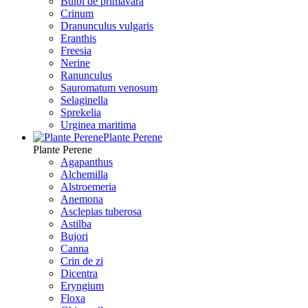
Bulbi de primavara
Crinum
Dranunculus vulgaris
Eranthis
Freesiа
Nerine
Ranunculus
Sauromatum venosum
Selaginella
Sprekelia
Urginea maritima
Plante Perene
Plante Perene
Agapanthus
Alchemilla
Alstroemeria
Anemona
Asclepias tuberosa
Astilba
Bujori
Canna
Crin de zi
Dicentra
Eryngium
Floxa