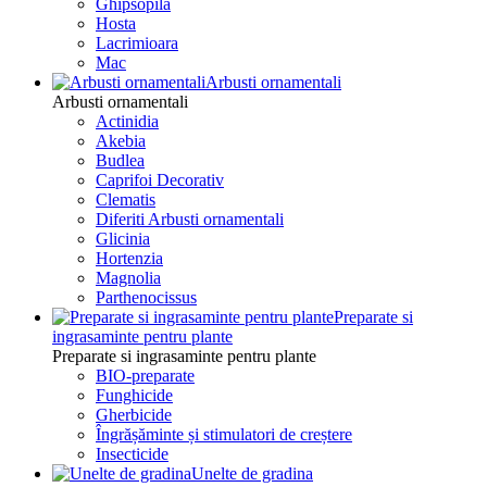
Ghipsopila
Hosta
Lacrimioara
Mac
Arbusti ornamentali
Arbusti ornamentali
Actinidia
Akebia
Budlea
Caprifoi Decorativ
Clematis
Diferiti Arbusti ornamentali
Glicinia
Hortenzia
Magnolia
Parthenocissus
Preparate si
ingrasaminte pentru plante
Preparate si ingrasaminte pentru plante
BIO-preparate
Funghicide
Gherbicide
Îngrășăminte și stimulatori de creștere
Insecticide
Unelte de gradina