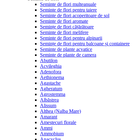
Seminte de flori multeanuale
Seminte de flori pentru taiere
Seminte de flori acoperitoare de sol
Seminte de flori aromate
Semințe de flori cățărătoare
Seminte de flori melifere
Seminte de flori pentru alpinarii
Semințe de flori pentru balcoane și containere
Seminte de plante acvatice
Seminte de plante de camera
Abutilon
Acvileghia
Adenofora
Aethionema
Agastache
Agheratum
Agrostemma
Albăstrea
Alissum
Althea (Nalba Mare)
Amarant
Amestecuri florale
Ammi
Ammobium
Anacyclus