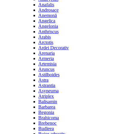
Anafalis
Androsace
Anemonă
Angelica
Angelonia
Anthriscus
Arabis
Arctotis
Ardei Decorativ
Arenaria
Armeria
Artemisia
Aruncus
Astilboides
Astra
Astrantia
Asyneuma
Atriplex
Balisamin
Barbarea
Begonia
Brahicoma
Brebenoc
Budleea
Bujor arbustiv