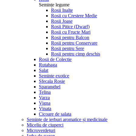
Semințe legume
Rosii Inalte
Rosii cu Crestere Medie
Rosii Joase
Rosii Pitice (Dwarf)
Rosii cu Fructe Mari
Rosii pentru Balcon
Rosii pentru Conservare
Rosii pentru Sere
Rosii pentru cimp deschis
Rosii de Colectie
Rutabaga
Salat
Seminte exotice
Sfecala Rosie
Sparanghel
Telina
Varza
Vigna
Vinata
Сicoare de salata
Semințe de ierburi aromatice și medicinale
Miceliu de ciuperci
Microverdețuri
Iarba de gazon