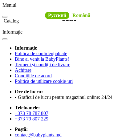
Meniul
Русский
Română
Limba
Catalog
Informație
Informație
Politica de confidențialitate
Bine ai venit la BabyPlants!
Termeni și condiții de livrare
Achitare
Condițiile de acord
Politica de utilizare cookie-uri
Ore de lucru:
• Graficul de lucru pentru magazinul online: 24/24
Telefoanele:
+373 78 787 807
+373 79 807 229
Poștă:
contact@babyplants.md