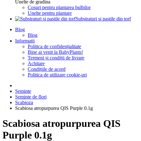
Unelte de gradina
Cosuri pentru plantarea bulbilor
Unelte pentru plantare
Substraturi si pastile din torf
Blog
Blog
Informaţii
Politica de confidențialitate
Bine ai venit la BabyPlants!
Termeni și condiții de livrare
Achitare
Condițiile de acord
Politica de utilizare cookie-uri
Seminte
Seminte de flori
Scabioza
Scabiosa atropurpurea QIS Purple 0.1g
Scabiosa atropurpurea QIS
Purple 0.1g