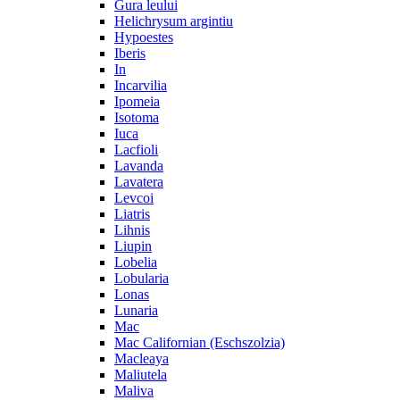
Gura leului
Helichrysum argintiu
Hypoestes
Iberis
In
Incarvilia
Ipomeia
Isotoma
Iuca
Lacfioli
Lavanda
Lavatera
Levcoi
Liatris
Lihnis
Liupin
Lobelia
Lobularia
Lonas
Lunaria
Mac
Mac Californian (Eschszolzia)
Macleaya
Maliutela
Maliva