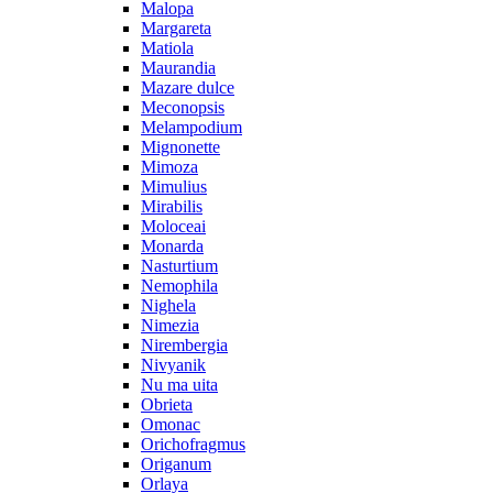
Malopa
Margareta
Matiola
Maurandia
Mazare dulce
Meconopsis
Melampodium
Mignonette
Mimoza
Mimulius
Mirabilis
Moloceai
Monarda
Nasturtium
Nemophila
Nighela
Nimezia
Nirembergia
Nivyanik
Nu ma uita
Obrieta
Omonac
Orichofragmus
Origanum
Orlaya