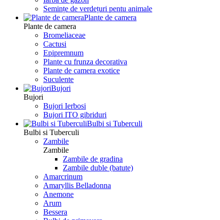
Semințe de verdețuri pentu animale
Plante de camera
Plante de camera
Bromeliaceae
Cactusi
Epipremnum
Plante cu frunza decorativa
Plante de camera exotice
Suculente
Bujori
Bujori
Bujori Ierbosi
Bujori ITO gibriduri
Bulbi si Tuberculi
Bulbi si Tuberculi
Zambile
Zambile
Zambile de gradina
Zambile duble (batute)
Amarcrinum
Amaryllis Belladonna
Anemone
Arum
Bessera