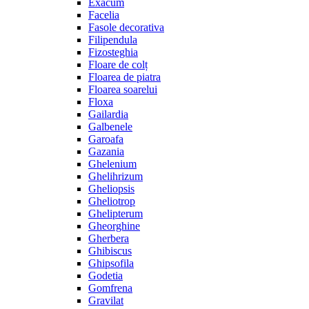
Exacum
Facelia
Fasole decorativa
Filipendula
Fizosteghia
Floare de colț
Floarea de piatra
Floarea soarelui
Floxa
Gailardia
Galbenele
Garoafa
Gazania
Ghelenium
Ghelihrizum
Gheliopsis
Gheliotrop
Ghelipterum
Gheorghine
Gherbera
Ghibiscus
Ghipsofila
Godetia
Gomfrena
Gravilat