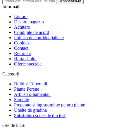
Abonează-te
Informaţii
Livrare
Despre magazin
Achitare
Condițiile de acord
Politica de confidențialitate
Cookies
Contact
Returnări
Harta sitului
Oferte speciale
Categorii
Bulbi si Tuberculi
Plante Perene
Arbusti ornamentali
Seminte
Preparate si ingrasaminte pentru plante
Unelte de gradina
Substraturi si pastile din torf
Ore de lucru