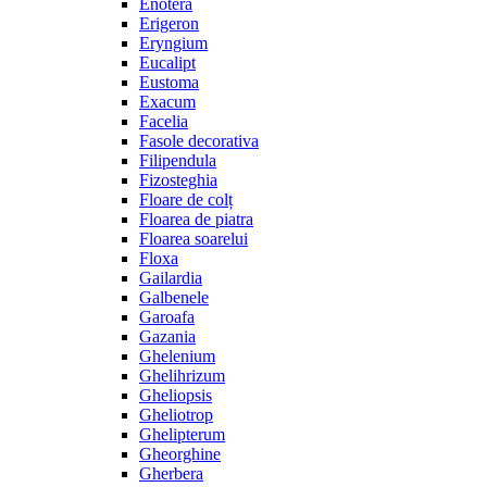
Enotera
Erigeron
Eryngium
Eucalipt
Eustoma
Exacum
Facelia
Fasole decorativa
Filipendula
Fizosteghia
Floare de colț
Floarea de piatra
Floarea soarelui
Floxa
Gailardia
Galbenele
Garoafa
Gazania
Ghelenium
Ghelihrizum
Gheliopsis
Gheliotrop
Ghelipterum
Gheorghine
Gherbera