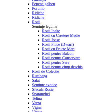
Pepene galben
Porumb
Ridiche
Ridiche
Rosii
Semințe legume
Rosii Inalte
Rosii cu Crestere Medie
Rosii Joase
Rosii Pitice (Dwarf)
Rosii cu Fructe Mari
Rosii pentru Balcon
Rosii pentru Conservare
Rosii pentru Sere
Rosii pentru cimp deschis
Rosii de Colectie
Rutabaga
Salat
Seminte exotice
Sfecala Rosie
Sparanghel
Telina
Varza
Vigna
Vinata