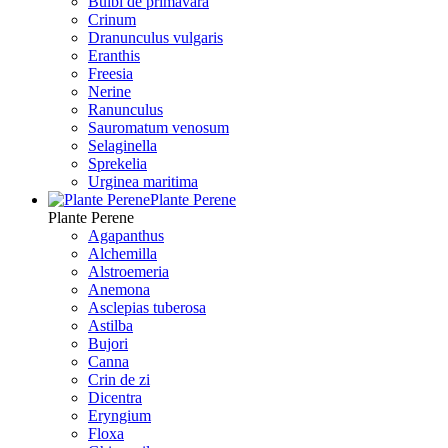
Bulbi de primavara
Crinum
Dranunculus vulgaris
Eranthis
Freesiа
Nerine
Ranunculus
Sauromatum venosum
Selaginella
Sprekelia
Urginea maritima
Plante Perene
Plante Perene
Agapanthus
Alchemilla
Alstroemeria
Anemona
Asclepias tuberosa
Astilba
Bujori
Canna
Crin de zi
Dicentra
Eryngium
Floxa