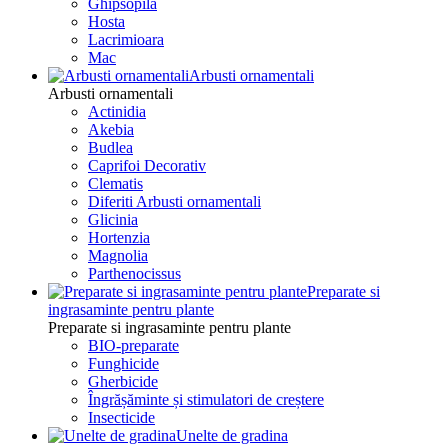
Ghipsopila
Hosta
Lacrimioara
Mac
Arbusti ornamentali
Arbusti ornamentali
Actinidia
Akebia
Budlea
Caprifoi Decorativ
Clematis
Diferiti Arbusti ornamentali
Glicinia
Hortenzia
Magnolia
Parthenocissus
Preparate si
ingrasaminte pentru plante
Preparate si ingrasaminte pentru plante
BIO-preparate
Funghicide
Gherbicide
Îngrășăminte și stimulatori de creștere
Insecticide
Unelte de gradina