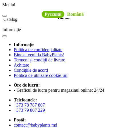
Meniul
Русский
Română
Limba
Catalog
Informație
Informație
Politica de confidențialitate
Bine ai venit la BabyPlants!
Termeni și condiții de livrare
Achitare
Condițiile de acord
Politica de utilizare cookie-uri
Ore de lucru:
• Graficul de lucru pentru magazinul online: 24/24
Telefoanele:
+373 78 787 807
+373 79 807 229
Poștă:
contact@babyplants.md