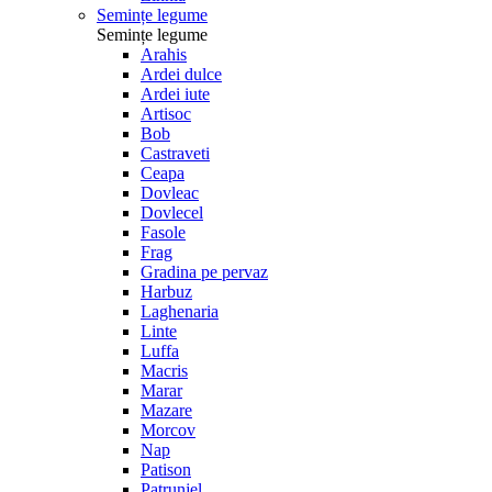
Semințe legume
Semințe legume
Arahis
Ardei dulce
Ardei iute
Artisoc
Bob
Castraveti
Ceapa
Dovleac
Dovlecel
Fasole
Frag
Gradina pe pervaz
Harbuz
Laghenaria
Linte
Luffa
Macris
Marar
Mazare
Morcov
Nap
Patison
Patrunjel