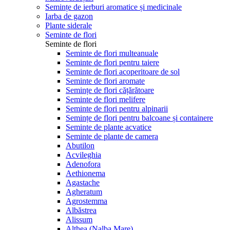
Semințe de ierburi aromatice și medicinale
Iarba de gazon
Plante siderale
Seminte de flori
Seminte de flori
Seminte de flori multeanuale
Seminte de flori pentru taiere
Seminte de flori acoperitoare de sol
Seminte de flori aromate
Semințe de flori cățărătoare
Seminte de flori melifere
Seminte de flori pentru alpinarii
Semințe de flori pentru balcoane și containere
Seminte de plante acvatice
Seminte de plante de camera
Abutilon
Acvileghia
Adenofora
Aethionema
Agastache
Agheratum
Agrostemma
Albăstrea
Alissum
Althea (Nalba Mare)