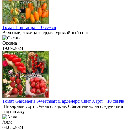
Томат Пальмира - 10 семян
Вкусные, кожица твердая, урожайный сорт. ..
Оксана
19.09.2024
Томат Gardener's Sweetheart (Гарденерс Свит Харт) - 10 семян
Шикарный сорт. Очень сладкие. Обязательно на следующий
год посажу..
Алла
04.03.2024