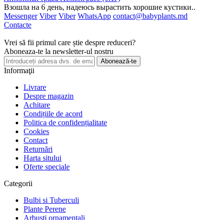
Взошла на 6 день, надеюсь вырастить хорошие кустики..
Messenger
Viber
Viber
WhatsApp
contact@babyplants.md
Contacte
Vrei să fii primul care știe despre reduceri?
Aboneaza-te la newsletter-ul nostru
Abonează-te
Informaţii
Livrare
Despre magazin
Achitare
Condițiile de acord
Politica de confidențialitate
Cookies
Contact
Returnări
Harta sitului
Oferte speciale
Categorii
Bulbi si Tuberculi
Plante Perene
Arbusti ornamentali