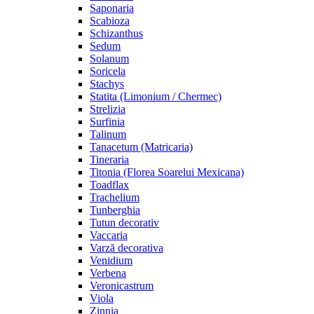
Saponaria
Scabioza
Schizanthus
Sedum
Solanum
Soricela
Stachys
Statita (Limonium / Chermec)
Strelizia
Surfinia
Talinum
Tanacetum (Matricaria)
Tineraria
Titonia (Florea Soarelui Mexicana)
Toadflax
Trachelium
Tunberghia
Tutun decorativ
Vaccaria
Varză decorativa
Venidium
Verbena
Veronicastrum
Viola
Zinnia