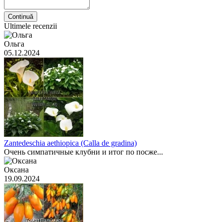
Continuă
Ultimele recenzii
Ольга
05.12.2024
Zantedeschia aethiopica (Calla de gradina)
Очень симпатичные клубни и итог по посже...
Оксана
19.09.2024