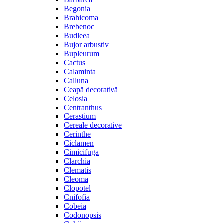
Begonia
Brahicoma
Brebenoc
Budleea
Bujor arbustiv
Bupleurum
Cactus
Calaminta
Calluna
Ceapă decorativă
Celosia
Centranthus
Cerastium
Cereale decorative
Cerinthe
Ciclamen
Cimicifuga
Clarchia
Clematis
Cleoma
Clopotel
Cnifofia
Cobeia
Codonopsis