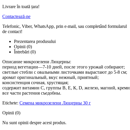
Livrare în toată țara!
Contactează-ne
Telefonic, Viber, WhatsApp, prin e-mail, sau completând formularul
de contact!
Prezentarea produsului
Opinii (0)
Întrebări
(0)
Описание микрозелени Люцерны:
период вегетации—7-10 дней, после этого урожай собирают;
светлые стебли с овальными листочками вырастают до 5-8 см;
аромат оригинальный, вкус нежный, приятный;
консистенция сочная, хрустящая;
содержит витамин С, группы В, Е, К, D, железо, магний, кремн
все части растения съедобны.
Etichete:
Семена микрозелени Люцерны 30 г
Opinii (0)
Nu sunt opinii despre acest produs.