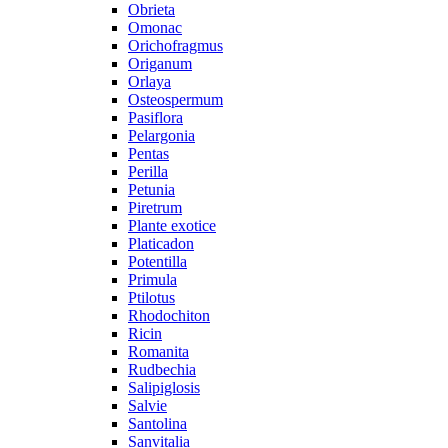
Obrieta
Omonac
Orichofragmus
Origanum
Orlaya
Osteospermum
Pasiflora
Pelargonia
Pentas
Perilla
Petunia
Piretrum
Plante exotice
Platicadon
Potentilla
Primula
Ptilotus
Rhodochiton
Ricin
Romanita
Rudbechia
Salipiglosis
Salvie
Santolina
Sanvitalia