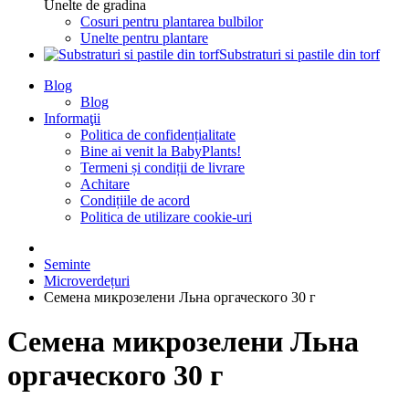
Unelte de gradina
Cosuri pentru plantarea bulbilor
Unelte pentru plantare
Substraturi si pastile din torf
Blog
Blog
Informaţii
Politica de confidențialitate
Bine ai venit la BabyPlants!
Termeni și condiții de livrare
Achitare
Condițiile de acord
Politica de utilizare cookie-uri
Seminte
Microverdețuri
Семена микрозелени Льна оргаческого 30 г
Семена микрозелени Льна
оргаческого 30 г