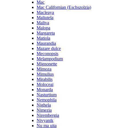
Mac
Mac Californian (Eschszolzia)
Macleaya
Maliutela
Maliva
Malopa
Margareta
Matiola
Maurandia
Mazare dulce
Meconopsis
Melampodium
Mignonette
Mimoza
Mimulius
Mirabilis
Moloceai
Monarda
Nasturtium
Nemophila
Nighela
Nimezia
Nirembergia
Nivyanik
Nu ma uita