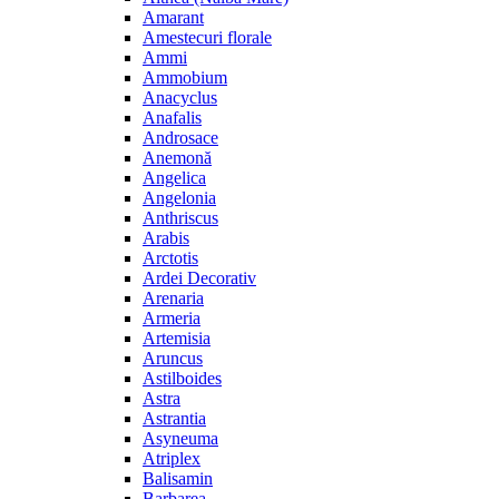
Amarant
Amestecuri florale
Ammi
Ammobium
Anacyclus
Anafalis
Androsace
Anemonă
Angelica
Angelonia
Anthriscus
Arabis
Arctotis
Ardei Decorativ
Arenaria
Armeria
Artemisia
Aruncus
Astilboides
Astra
Astrantia
Asyneuma
Atriplex
Balisamin
Barbarea