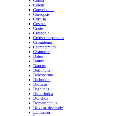
Cohiia
Coleus
Convolvulus
Coreopsis
Cortusa
Cosmea
Craite
Craspedia
Cretisoara persiana
Crizantema
Cserantemum
Cvamaclit
Dalea
Datura
Daucus
Delfinium
Delosperma
Dichondra
Didiscus
Dighitalis
Dimorfotica
Dolichos
Dorotheanthus
Dovleac decorativ
Echinacea