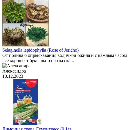
Selaginella lepidophylla (Rose of Jericho)
От полива о опрыскавания водичкой ожила и с каждым часом
все хорошеет буквально на глазах! ..
Александра
10.12.2023
Лимонная трава Лемонграсс (0.1г)