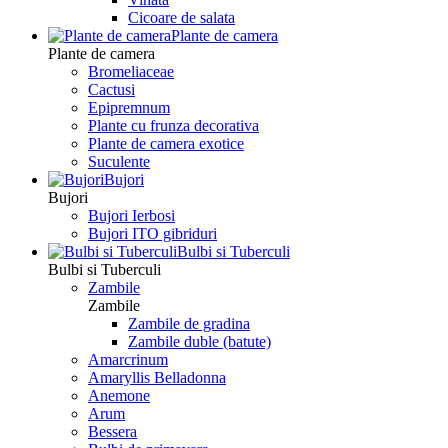
Сicoare de salata
Plante de camera
Plante de camera
Bromeliaceae
Cactusi
Epipremnum
Plante cu frunza decorativa
Plante de camera exotice
Suculente
Bujori
Bujori
Bujori Ierbosi
Bujori ITO gibriduri
Bulbi si Tuberculi
Bulbi si Tuberculi
Zambile
Zambile
Zambile de gradina
Zambile duble (batute)
Amarcrinum
Amaryllis Belladonna
Anemone
Arum
Bessera