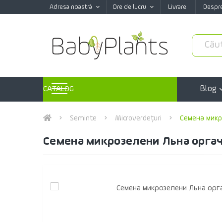
Adresa noastră
Ore de lucru
Livrare
Despr
Blog
CATALOG
Seminte
Microverdețuri
Семена микр
Семена микрозелени Льна оргач