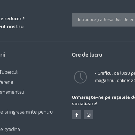
re reduceri?
ul nostru
ii
Ore de lucru
Tuberculi
• Graficul de lucru 
magazinul online: 2
Perene
ornamentali
Urmărește-ne pe rețelele d
socializare!
e si ingrasaminte pentru
e gradina