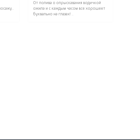
От полива о опрыскавания водичкой
осажу..
ожила и с каждым часом все хорошеет
буквально на глазах! ..