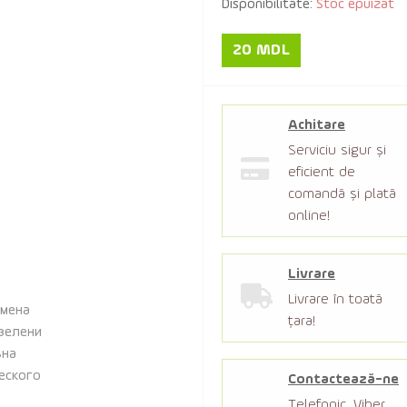
Disponibilitate:
Stoc epuizat
20 MDL
Achitare
Serviciu sigur şi
eficient de
comandă şi plată
online!
Livrare
Livrare în toată
țara!
Contactează-ne
Telefonic, Viber,