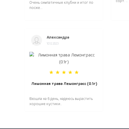
сорт. ..
Очень симпатичные клубни и итог по
посже...
Александра
10.12.2023
Лимонная трава Лемонграсс (0.1г)
Взошла на 6 день, надеюсь вырастить
хорошие кустики..