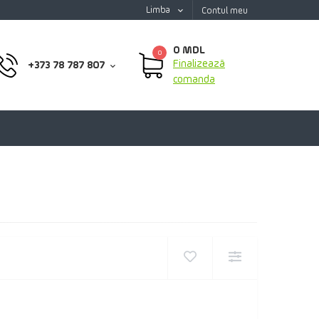
Limba
Contul meu
0 MDL
0
Finalizează
+373 78 787 807
comanda