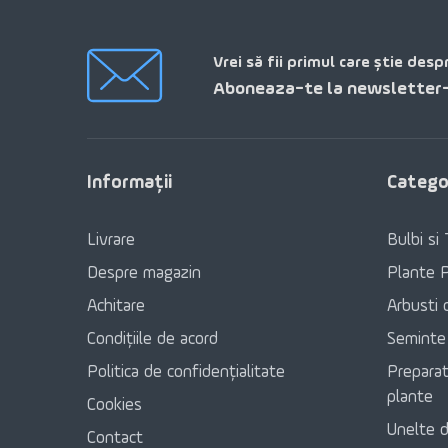
Vrei să fii primul care știe desp
Aboneaza-te la newsletter-
Informaţii
Categor
Livrare
Bulbi si 
Despre magazin
Plante 
Achitare
Arbusti 
Condițiile de acord
Seminte
Politica de confidențialitate
Preparat
plante
Cookies
Unelte d
Contact