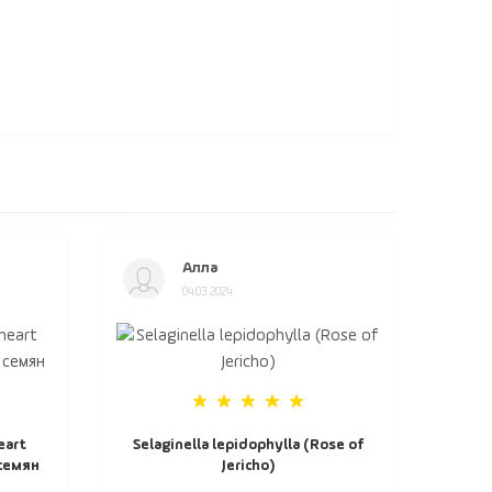
Алла
04.03.2024
eart
Selaginella lepidophylla (Rose of
 семян
Jericho)