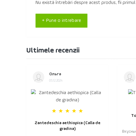
Nu există întrebări despre acest produs, fii primul
+ Pune o intrebare
Ultimele recenzii
Ольга
05.12.2024
То
Zantedeschia aethiopica (Calla de
gradina)
Вкусны