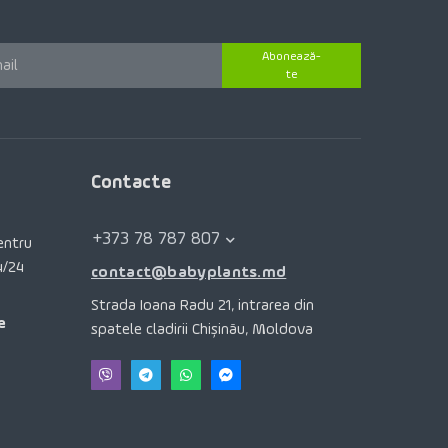
Abonează-
te
Contacte
+373 78 787 807
pentru
4/24
contact@babyplants.md
Strada Ioana Radu 21, intrarea din
e
spatele cladirii Chișinău, Moldova