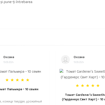
 și pune-ți întrebarea.
Оксана
Оксана
19.09.2024
19.09.2024
мат Пальмира - 10 семян
Томат Gardener's Sweeth
(Гарденерс Свит Харт) - 10
е, кожица твердая, урожайный