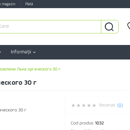
e magazin
Plată
Informaţii
озелени Льна оргаческого 30 г
еского 30 г
Recenzii:
(0)
Cod produs:
1032