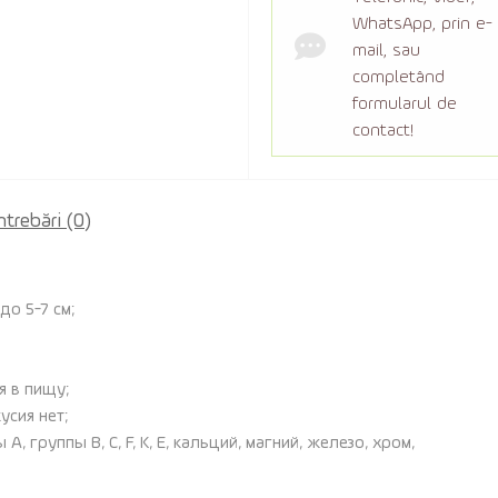
WhatsApp, prin e-
mail, sau
completând
formularul de
contact!
ntrebări
(0)
до 5-7 см;
я в пищу;
усия нет;
 группы B, C, F, K, E, кальций, магний, железо, хром,