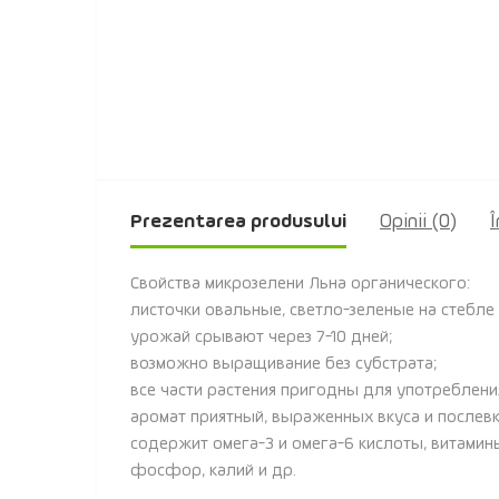
Prezentarea produsului
Opinii (0)
Î
Свойства микрозелени Льна органического:
листочки овальные, светло-зеленые на стебле 
урожай срывают через 7-10 дней;
возможно выращивание без субстрата;
все части растения пригодны для употреблени
аромат приятный, выраженных вкуса и послевк
содержит омега-3 и омега-6 кислоты, витамины A,
фосфор, калий и др.