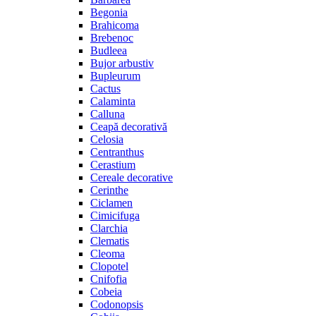
Begonia
Brahicoma
Brebenoc
Budleea
Bujor arbustiv
Bupleurum
Cactus
Calaminta
Calluna
Ceapă decorativă
Celosia
Centranthus
Cerastium
Cereale decorative
Cerinthe
Ciclamen
Cimicifuga
Clarchia
Clematis
Cleoma
Clopotel
Cnifofia
Cobeia
Codonopsis