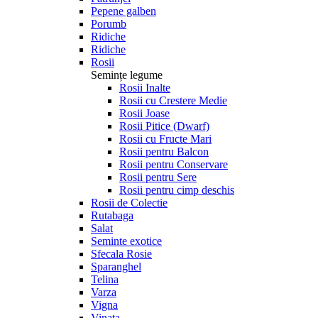
Pepene galben
Porumb
Ridiche
Ridiche
Rosii
Semințe legume
Rosii Inalte
Rosii cu Crestere Medie
Rosii Joase
Rosii Pitice (Dwarf)
Rosii cu Fructe Mari
Rosii pentru Balcon
Rosii pentru Conservare
Rosii pentru Sere
Rosii pentru cimp deschis
Rosii de Colectie
Rutabaga
Salat
Seminte exotice
Sfecala Rosie
Sparanghel
Telina
Varza
Vigna
Vinata