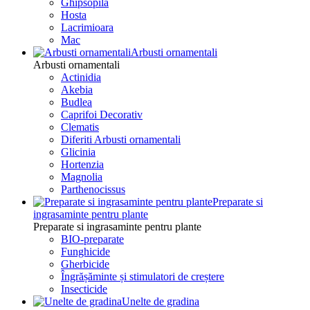
Ghipsopila
Hosta
Lacrimioara
Mac
Arbusti ornamentali
Arbusti ornamentali
Actinidia
Akebia
Budlea
Caprifoi Decorativ
Clematis
Diferiti Arbusti ornamentali
Glicinia
Hortenzia
Magnolia
Parthenocissus
Preparate si
ingrasaminte pentru plante
Preparate si ingrasaminte pentru plante
BIO-preparate
Funghicide
Gherbicide
Îngrășăminte și stimulatori de creștere
Insecticide
Unelte de gradina