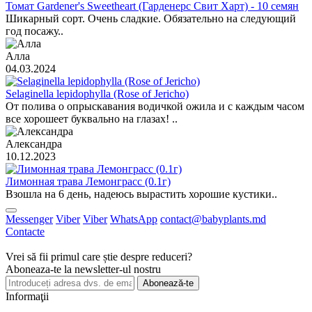
Томат Gardener's Sweetheart (Гарденерс Свит Харт) - 10 семян
Шикарный сорт. Очень сладкие. Обязательно на следующий
год посажу..
Алла
04.03.2024
Selaginella lepidophylla (Rose of Jericho)
От полива о опрыскавания водичкой ожила и с каждым часом
все хорошеет буквально на глазах! ..
Александра
10.12.2023
Лимонная трава Лемонграсс (0.1г)
Взошла на 6 день, надеюсь вырастить хорошие кустики..
Messenger
Viber
Viber
WhatsApp
contact@babyplants.md
Contacte
Vrei să fii primul care știe despre reduceri?
Aboneaza-te la newsletter-ul nostru
Abonează-te
Informaţii