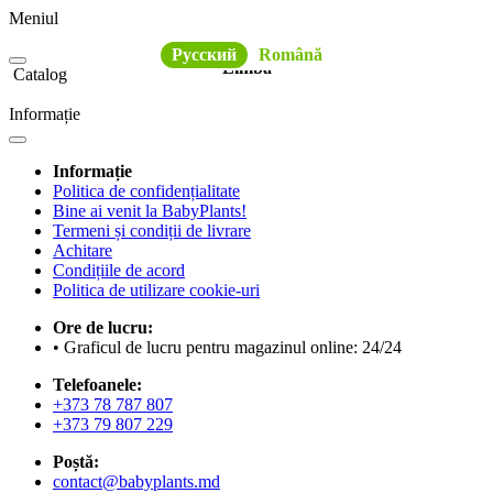
Meniul
Русский
Română
Limba
Catalog
Informație
Informație
Politica de confidențialitate
Bine ai venit la BabyPlants!
Termeni și condiții de livrare
Achitare
Condițiile de acord
Politica de utilizare cookie-uri
Ore de lucru:
• Graficul de lucru pentru magazinul online: 24/24
Telefoanele:
+373 78 787 807
+373 79 807 229
Poștă:
contact@babyplants.md