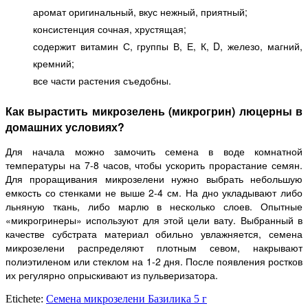
аромат оригинальный, вкус нежный, приятный;
консистенция сочная, хрустящая;
содержит витамин С, группы В, Е, К, D, железо, магний,
кремний;
все части растения съедобны.
Как вырастить микрозелень (микрогрин) люцерны в
домашних условиях
?
Для начала можно замочить семена в воде комнатной
температуры на 7-8 часов, чтобы ускорить прорастание семян.
Для проращивания микрозелени нужно выбрать небольшую
емкость со стенками не выше 2-4 см. На дно укладывают либо
льняную ткань, либо марлю в несколько слоев. Опытные
«микрогринеры» используют для этой цели вату. Выбранный в
качестве субстрата материал обильно увлажняется, семена
микрозелени распределяют плотным севом, накрывают
полиэтиленом или стеклом на 1-2 дня. После появления ростков
их регулярно опрыскивают из пульверизатора.
Etichete:
Семена микрозелени Базилика 5 г