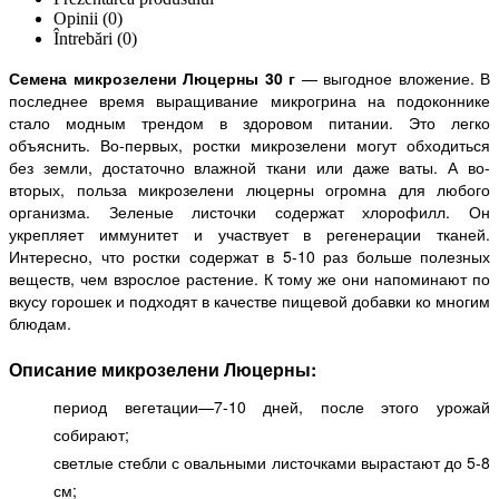
Opinii (0)
Întrebări
(0)
Семена микрозелени Люцерны 30 г
— выгодное вложение. В
последнее время выращивание микрогрина на подоконнике
стало модным трендом в здоровом питании. Это легко
объяснить. Во-первых, ростки микрозелени могут обходиться
без земли, достаточно влажной ткани или даже ваты. А во-
вторых, польза микрозелени люцерны огромна для любого
организма. Зеленые листочки содержат хлорофилл. Он
укрепляет иммунитет и участвует в регенерации тканей.
Интересно, что ростки содержат в 5-10 раз больше полезных
веществ, чем взрослое растение. К тому же они напоминают по
вкусу горошек и подходят в качестве пищевой добавки ко многим
блюдам.
Описание микрозелени Люцерны:
период вегетации—7-10 дней, после этого урожай
собирают;
светлые стебли с овальными листочками вырастают до 5-8
см;