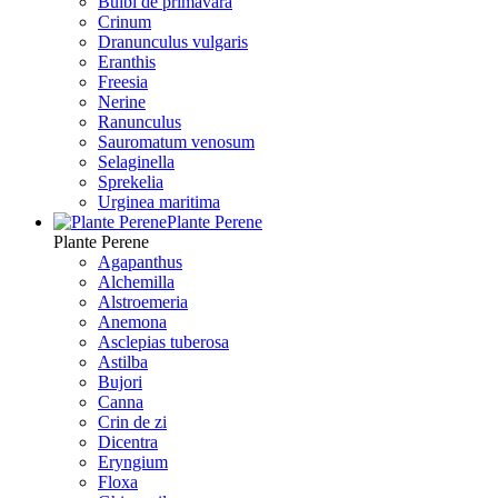
Bulbi de primavara
Crinum
Dranunculus vulgaris
Eranthis
Freesiа
Nerine
Ranunculus
Sauromatum venosum
Selaginella
Sprekelia
Urginea maritima
Plante Perene
Plante Perene
Agapanthus
Alchemilla
Alstroemeria
Anemona
Asclepias tuberosa
Astilba
Bujori
Canna
Crin de zi
Dicentra
Eryngium
Floxa