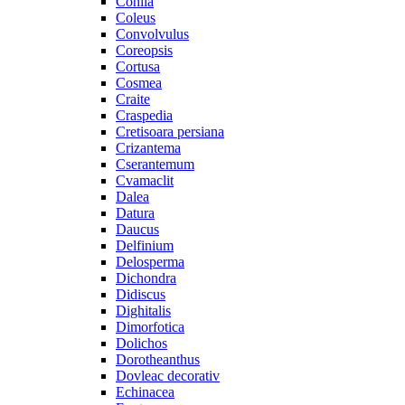
Cohiia
Coleus
Convolvulus
Coreopsis
Cortusa
Cosmea
Craite
Craspedia
Cretisoara persiana
Crizantema
Cserantemum
Cvamaclit
Dalea
Datura
Daucus
Delfinium
Delosperma
Dichondra
Didiscus
Dighitalis
Dimorfotica
Dolichos
Dorotheanthus
Dovleac decorativ
Echinacea