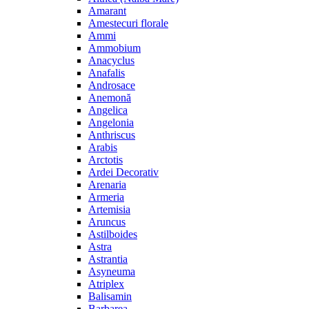
Amarant
Amestecuri florale
Ammi
Ammobium
Anacyclus
Anafalis
Androsace
Anemonă
Angelica
Angelonia
Anthriscus
Arabis
Arctotis
Ardei Decorativ
Arenaria
Armeria
Artemisia
Aruncus
Astilboides
Astra
Astrantia
Asyneuma
Atriplex
Balisamin
Barbarea