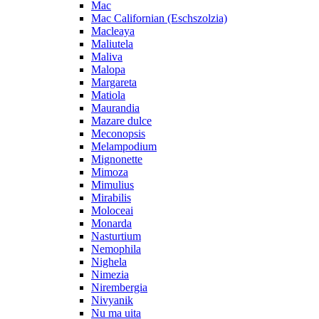
Mac
Mac Californian (Eschszolzia)
Macleaya
Maliutela
Maliva
Malopa
Margareta
Matiola
Maurandia
Mazare dulce
Meconopsis
Melampodium
Mignonette
Mimoza
Mimulius
Mirabilis
Moloceai
Monarda
Nasturtium
Nemophila
Nighela
Nimezia
Nirembergia
Nivyanik
Nu ma uita