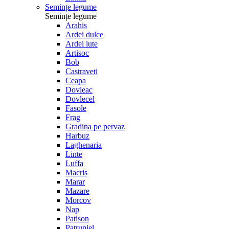
Semințe legume
Semințe legume
Arahis
Ardei dulce
Ardei iute
Artisoc
Bob
Castraveti
Ceapa
Dovleac
Dovlecel
Fasole
Frag
Gradina pe pervaz
Harbuz
Laghenaria
Linte
Luffa
Macris
Marar
Mazare
Morcov
Nap
Patison
Patrunjel