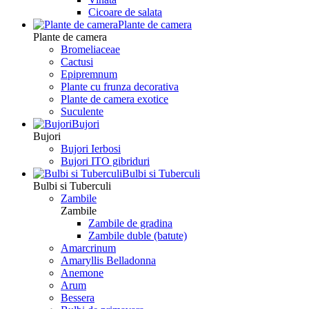
Сicoare de salata
Plante de camera
Plante de camera
Bromeliaceae
Cactusi
Epipremnum
Plante cu frunza decorativa
Plante de camera exotice
Suculente
Bujori
Bujori
Bujori Ierbosi
Bujori ITO gibriduri
Bulbi si Tuberculi
Bulbi si Tuberculi
Zambile
Zambile
Zambile de gradina
Zambile duble (batute)
Amarcrinum
Amaryllis Belladonna
Anemone
Arum
Bessera