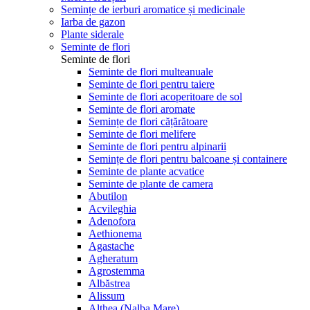
Semințe de ierburi aromatice și medicinale
Iarba de gazon
Plante siderale
Seminte de flori
Seminte de flori
Seminte de flori multeanuale
Seminte de flori pentru taiere
Seminte de flori acoperitoare de sol
Seminte de flori aromate
Semințe de flori cățărătoare
Seminte de flori melifere
Seminte de flori pentru alpinarii
Semințe de flori pentru balcoane și containere
Seminte de plante acvatice
Seminte de plante de camera
Abutilon
Acvileghia
Adenofora
Aethionema
Agastache
Agheratum
Agrostemma
Albăstrea
Alissum
Althea (Nalba Mare)