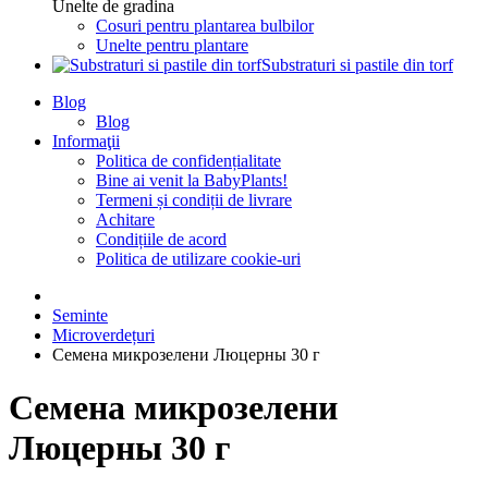
Unelte de gradina
Cosuri pentru plantarea bulbilor
Unelte pentru plantare
Substraturi si pastile din torf
Blog
Blog
Informaţii
Politica de confidențialitate
Bine ai venit la BabyPlants!
Termeni și condiții de livrare
Achitare
Condițiile de acord
Politica de utilizare cookie-uri
Seminte
Microverdețuri
Семена микрозелени Люцерны 30 г
Семена микрозелени
Люцерны 30 г