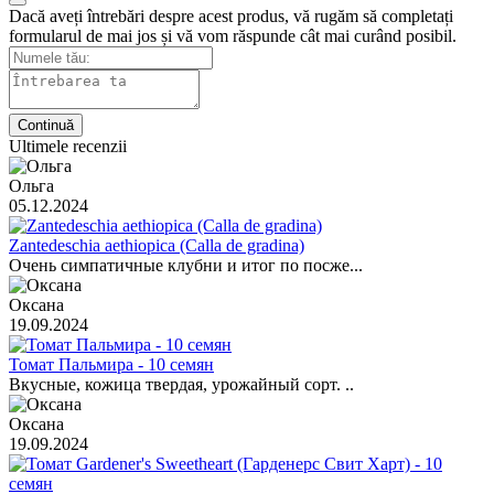
Dacă aveți întrebări despre acest produs, vă rugăm să completați
formularul de mai jos și vă vom răspunde cât mai curând posibil.
Continuă
Ultimele recenzii
Ольга
05.12.2024
Zantedeschia aethiopica (Calla de gradina)
Очень симпатичные клубни и итог по посже...
Оксана
19.09.2024
Томат Пальмира - 10 семян
Вкусные, кожица твердая, урожайный сорт. ..
Оксана
19.09.2024