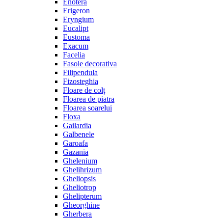
Enotera
Erigeron
Eryngium
Eucalipt
Eustoma
Exacum
Facelia
Fasole decorativa
Filipendula
Fizosteghia
Floare de colț
Floarea de piatra
Floarea soarelui
Floxa
Gailardia
Galbenele
Garoafa
Gazania
Ghelenium
Ghelihrizum
Gheliopsis
Gheliotrop
Ghelipterum
Gheorghine
Gherbera