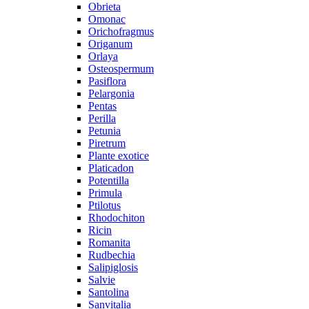
Obrieta
Omonac
Orichofragmus
Origanum
Orlaya
Osteospermum
Pasiflora
Pelargonia
Pentas
Perilla
Petunia
Piretrum
Plante exotice
Platicadon
Potentilla
Primula
Ptilotus
Rhodochiton
Ricin
Romanita
Rudbechia
Salipiglosis
Salvie
Santolina
Sanvitalia