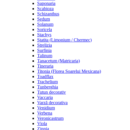
Saponaria
Scabioza
Schizanthus
Sedum
Solanum
Soricela
Stachys
Statita (Limonium / Chermec)
Strelizia
Surfinia
Talinum
Tanacetum (Matricaria)
Tineraria
Titonia (Florea Soarelui Mexicana)
Toadflax
Trachelium
Tunberghia
Tutun decorativ
Vaccaria
Varză decorativa
Venidium
Verbena
Veronicastrum
Viola
Zinnia