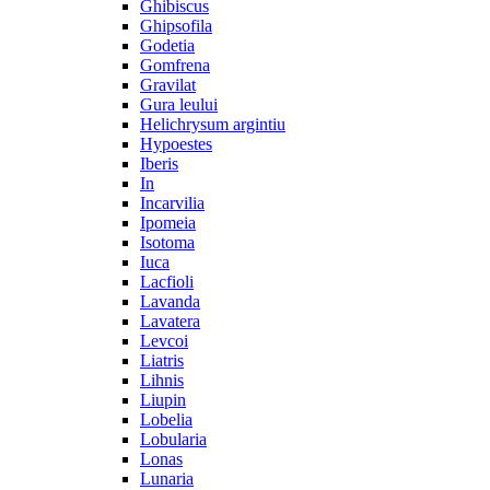
Ghibiscus
Ghipsofila
Godetia
Gomfrena
Gravilat
Gura leului
Helichrysum argintiu
Hypoestes
Iberis
In
Incarvilia
Ipomeia
Isotoma
Iuca
Lacfioli
Lavanda
Lavatera
Levcoi
Liatris
Lihnis
Liupin
Lobelia
Lobularia
Lonas
Lunaria