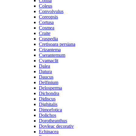
Cohiia
Coleus
Convolvulus
Coreopsis
Cortusa
Cosmea
Craite
Craspedia
Cretisoara persiana
Crizantema
Cserantemum
Cvamaclit
Dalea
Datura
Daucus
Delfinium
Delosperma
Dichondra
Didiscus
Dighitalis
Dimorfotica
Dolichos
Dorotheanthus
Dovleac decorativ
Echinacea