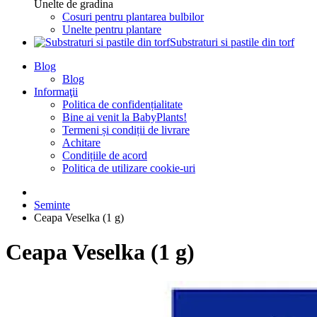
Unelte de gradina
Cosuri pentru plantarea bulbilor
Unelte pentru plantare
Substraturi si pastile din torf
Blog
Blog
Informaţii
Politica de confidențialitate
Bine ai venit la BabyPlants!
Termeni și condiții de livrare
Achitare
Condițiile de acord
Politica de utilizare cookie-uri
Seminte
Ceapa Veselka (1 g)
Ceapa Veselka (1 g)