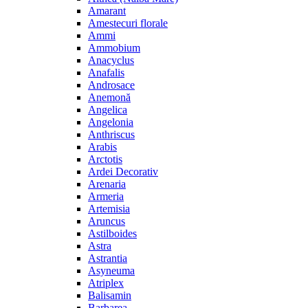
Amarant
Amestecuri florale
Ammi
Ammobium
Anacyclus
Anafalis
Androsace
Anemonă
Angelica
Angelonia
Anthriscus
Arabis
Arctotis
Ardei Decorativ
Arenaria
Armeria
Artemisia
Aruncus
Astilboides
Astra
Astrantia
Asyneuma
Atriplex
Balisamin
Barbarea