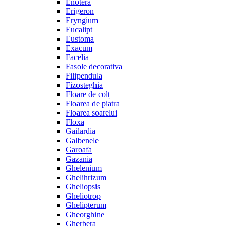
Enotera
Erigeron
Eryngium
Eucalipt
Eustoma
Exacum
Facelia
Fasole decorativa
Filipendula
Fizosteghia
Floare de colț
Floarea de piatra
Floarea soarelui
Floxa
Gailardia
Galbenele
Garoafa
Gazania
Ghelenium
Ghelihrizum
Gheliopsis
Gheliotrop
Ghelipterum
Gheorghine
Gherbera