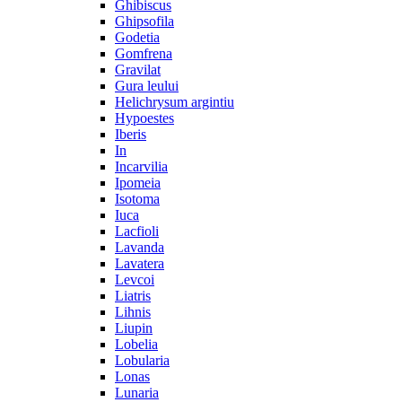
Ghibiscus
Ghipsofila
Godetia
Gomfrena
Gravilat
Gura leului
Helichrysum argintiu
Hypoestes
Iberis
In
Incarvilia
Ipomeia
Isotoma
Iuca
Lacfioli
Lavanda
Lavatera
Levcoi
Liatris
Lihnis
Liupin
Lobelia
Lobularia
Lonas
Lunaria