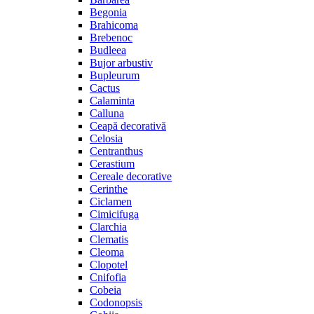
Begonia
Brahicoma
Brebenoc
Budleea
Bujor arbustiv
Bupleurum
Cactus
Calaminta
Calluna
Ceapă decorativă
Celosia
Centranthus
Cerastium
Cereale decorative
Cerinthe
Ciclamen
Cimicifuga
Clarchia
Clematis
Cleoma
Clopotel
Cnifofia
Cobeia
Codonopsis