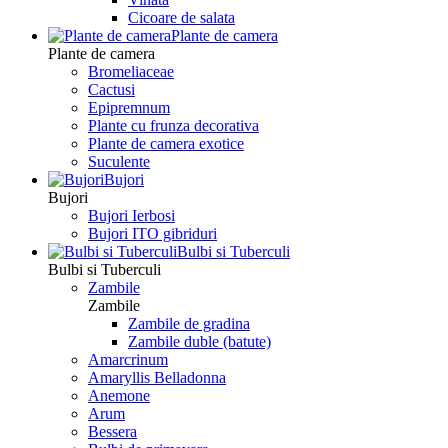
Сicoare de salata
Plante de camera
Plante de camera
Bromeliaceae
Cactusi
Epipremnum
Plante cu frunza decorativa
Plante de camera exotice
Suculente
Bujori
Bujori
Bujori Ierbosi
Bujori ITO gibriduri
Bulbi si Tuberculi
Bulbi si Tuberculi
Zambile
Zambile
Zambile de gradina
Zambile duble (batute)
Amarcrinum
Amaryllis Belladonna
Anemone
Arum
Bessera