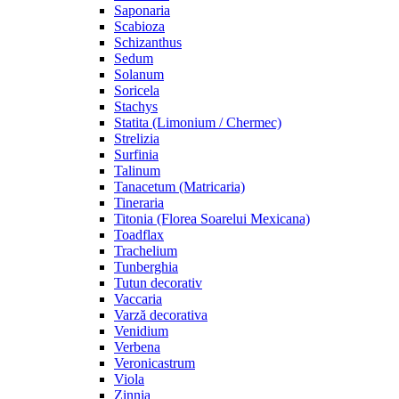
Saponaria
Scabioza
Schizanthus
Sedum
Solanum
Soricela
Stachys
Statita (Limonium / Chermec)
Strelizia
Surfinia
Talinum
Tanacetum (Matricaria)
Tineraria
Titonia (Florea Soarelui Mexicana)
Toadflax
Trachelium
Tunberghia
Tutun decorativ
Vaccaria
Varză decorativa
Venidium
Verbena
Veronicastrum
Viola
Zinnia