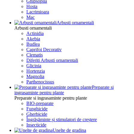
Ghipsopila
Hosta
Lacrimioara
Mac
Arbusti ornamentali
Arbusti ornamentali
Actinidia
Akebia
Budlea
Caprifoi Decorativ
Clematis
Diferiti Arbusti ornamentali
Glicinia
Hortenzia
Magnolia
Parthenocissus
Preparate si
ingrasaminte pentru plante
Preparate si ingrasaminte pentru plante
BIO-preparate
Funghicide
Gherbicide
Îngrășăminte și stimulatori de creștere
Insecticide
Unelte de gradina