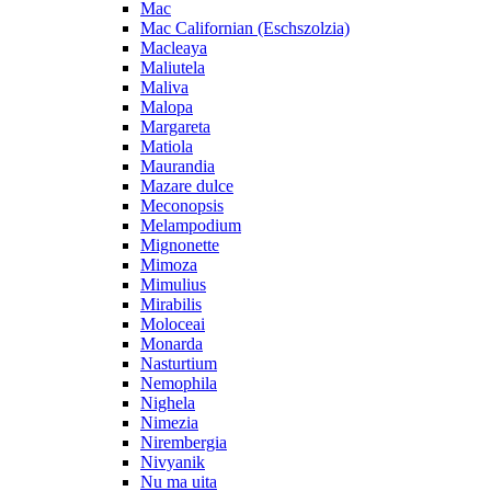
Mac
Mac Californian (Eschszolzia)
Macleaya
Maliutela
Maliva
Malopa
Margareta
Matiola
Maurandia
Mazare dulce
Meconopsis
Melampodium
Mignonette
Mimoza
Mimulius
Mirabilis
Moloceai
Monarda
Nasturtium
Nemophila
Nighela
Nimezia
Nirembergia
Nivyanik
Nu ma uita