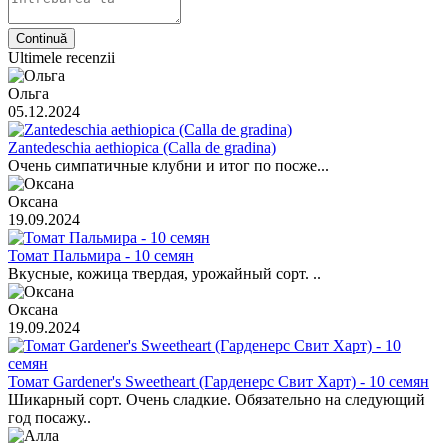
Continuă
Ultimele recenzii
Ольга
05.12.2024
Zantedeschia aethiopica (Calla de gradina)
Очень симпатичные клубни и итог по посже...
Оксана
19.09.2024
Томат Пальмира - 10 семян
Вкусные, кожица твердая, урожайный сорт. ..
Оксана
19.09.2024
Томат Gardener's Sweetheart (Гарденерс Свит Харт) - 10 семян
Шикарный сорт. Очень сладкие. Обязательно на следующий
год посажу..