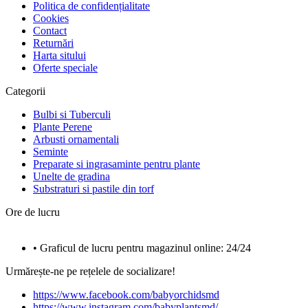
Politica de confidențialitate
Cookies
Contact
Returnări
Harta sitului
Oferte speciale
Categorii
Bulbi si Tuberculi
Plante Perene
Arbusti ornamentali
Seminte
Preparate si ingrasaminte pentru plante
Unelte de gradina
Substraturi si pastile din torf
Ore de lucru
• Graficul de lucru pentru magazinul online: 24/24
Urmărește-ne pe rețelele de socializare!
https://www.facebook.com/babyorchidsmd
https://www.instagram.com/babyplantsmd/