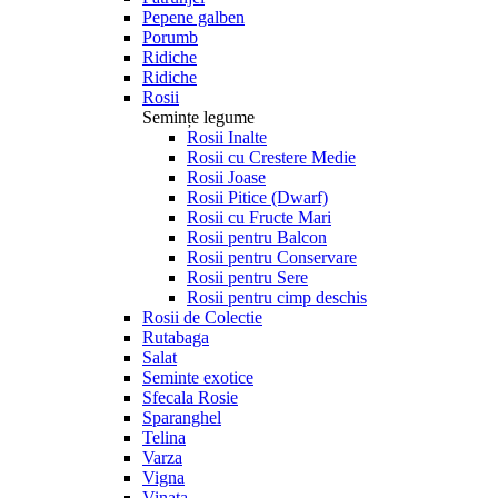
Pepene galben
Porumb
Ridiche
Ridiche
Rosii
Semințe legume
Rosii Inalte
Rosii cu Crestere Medie
Rosii Joase
Rosii Pitice (Dwarf)
Rosii cu Fructe Mari
Rosii pentru Balcon
Rosii pentru Conservare
Rosii pentru Sere
Rosii pentru cimp deschis
Rosii de Colectie
Rutabaga
Salat
Seminte exotice
Sfecala Rosie
Sparanghel
Telina
Varza
Vigna
Vinata