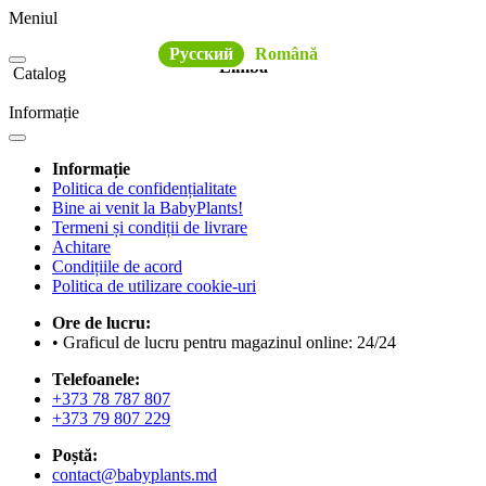
Meniul
Русский
Română
Limba
Catalog
Informație
Informație
Politica de confidențialitate
Bine ai venit la BabyPlants!
Termeni și condiții de livrare
Achitare
Condițiile de acord
Politica de utilizare cookie-uri
Ore de lucru:
• Graficul de lucru pentru magazinul online: 24/24
Telefoanele:
+373 78 787 807
+373 79 807 229
Poștă:
contact@babyplants.md