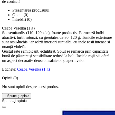
de contact!
Prezentarea produsului
Opinii (0)
Întrebări
(0)
Ceapa Veselka (1 g)
Soi semitardiv (110–120 zile), foarte productiv. Formează bulbi
atractivi, turtit-rotunzi, cu greutatea de 80–120 g. Tunicile exterioare
sunt roșu-închis, iar solzii interiori sunt albi, cu inele roșii intense și
nuanță violetă.
Gustul este semipicant, echilibrat. Soiul se remarcă prin capacitate
bună de păstrare și sensibilitate redusă la boli. Inelele roșii vii oferă
un aspect decorativ deosebit salatelor și aperitivelor.
Etichete:
Ceapa Veselka (1 g)
Opinii (0)
Nu sunt opinii despre acest produs.
+ Spune-ţi opinia
Spune-ţi opinia