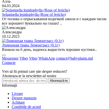
Алла
04.03.2024
Selaginella lepidophylla (Rose of Jericho)
От полива о опрыскавания водичкой ожила и с каждым часом
все хорошеет буквально на глазах! ..
Александра
10.12.2023
Лимонная трава Лемонграсс (0.1г)
Взошла на 6 день, надеюсь вырастить хорошие кустики..
Messenger
Viber
Viber
WhatsApp
contact@babyplants.md
Contacte
Vrei să fii primul care știe despre reduceri?
Aboneaza-te la newsletter-ul nostru
Abonează-te
Informaţii
Livrare
Despre magazin
Achitare
Condițiile de acord