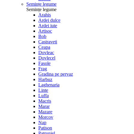
Semințe legume
Semințe legume
Arahis
Ardei dulce
Ardei iute
Artisoc
Bob
Castraveti
Ceapa
Dovleac
Dovlecel
Fasole
Frag
Gradina pe pervaz
Harbuz
Laghenaria
Linte
Luffa
Macris
Marar
Mazare
Morcov
Nap
Patison
Patrunjel