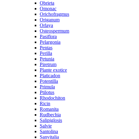
Obrieta
Omonac
Orichofragmus
Origanum
Orlaya
Osteospermum
Pasiflora
Pelargonia
Pentas
Perilla
Petunia
Piretrum
Plante exotice
Platicadon
Potentilla
Primula
Ptilotus
Rhodochiton
Ricin
Romanita
Rudbechia
Salipiglosis
Salvie
Santolina
Sanvitalia