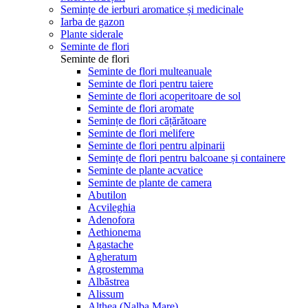
Semințe de ierburi aromatice și medicinale
Iarba de gazon
Plante siderale
Seminte de flori
Seminte de flori
Seminte de flori multeanuale
Seminte de flori pentru taiere
Seminte de flori acoperitoare de sol
Seminte de flori aromate
Semințe de flori cățărătoare
Seminte de flori melifere
Seminte de flori pentru alpinarii
Semințe de flori pentru balcoane și containere
Seminte de plante acvatice
Seminte de plante de camera
Abutilon
Acvileghia
Adenofora
Aethionema
Agastache
Agheratum
Agrostemma
Albăstrea
Alissum
Althea (Nalba Mare)