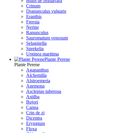
Bulbi de primavara
Crinum
Dranunculus vulgaris
Eranthis
Freesiа
Nerine
Ranunculus
Sauromatum venosum
Selaginella
Sprekelia
Urginea maritima
Plante Perene
Plante Perene
Agapanthus
Alchemilla
Alstroemeria
Anemona
Asclepias tuberosa
Astilba
Bujori
Canna
Crin de zi
Dicentra
Eryngium
Floxa