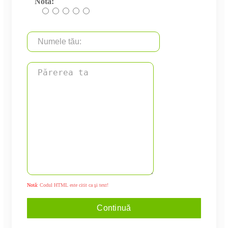
Nota:
Notă:
Codul HTML este citit ca şi text!
Continuă