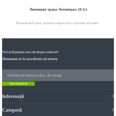
Лимонная трава Лемонграсс (0.1г)
Взошла на 6 день, надеюсь вырастить хорошие кустики..
Vrei să fii primul care știe despre reduceri?
Aboneaza-te la newsletter-ul nostru
Abonează-te
Informaţii
Categorii