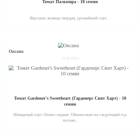
Томат Пальмира - 10 семян
Вкусные, кожица твердая, урожайный сорт. ..
Оксана
19.09.2024
Томат Gardener's Sweetheart (Гарденерс Свит Харт) - 10
семян
Шикарный сорт. Очень сладкие. Обязательно на следующий год
посажу..