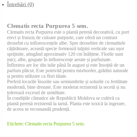
Întrebări
(0)
Clematis recta Purpurea 5 sem.
Clematis recta Purpurea este o plantă perenă decorativă, cu port
erect și frunziș de culoare purpurie, care oferă un contrast
deosebit cu inflorescențele albe. Spre deosebire de clematitele
cățărătoare, această specie formează tulpini verticale sau ușor
sprijinite, atingând aproximativ 120 cm înălțime. Florile sunt
mici, albe, grupate în inflorescențe aerate și parfumate.
Înflorirea are loc din iulie până în august și este însoțită de un
parfum plăcut. Este potrivită pentru mixborder, grădini naturale
și pentru utilizare ca flori tăiate.
Preferă locurile însorite sau semiumbrite și solurile cu fertilitate
moderată, bine drenate. Este moderat rezistentă la secetă și nu
tolerează excesul de umiditate.
În condițiile climatice ale Republicii Moldova se cultivă ca
plantă perenă rezistentă la iarnă. Planta este toxică la ingerare,
de aceea se recomandă prudență.
Etichete:
Clematis recta Purpurea 5 sem.