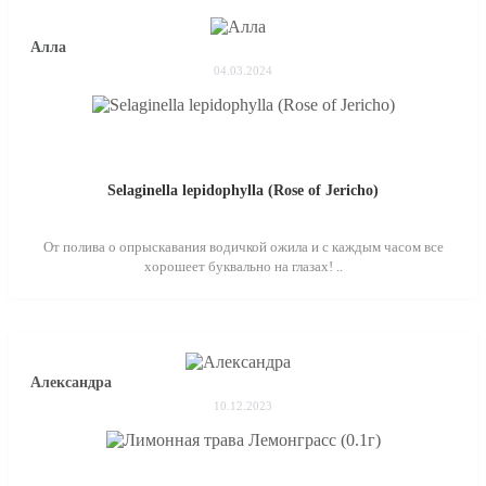
Алла
04.03.2024
Selaginella lepidophylla (Rose of Jericho)
От полива о опрыскавания водичкой ожила и с каждым часом все
хорошеет буквально на глазах! ..
Александра
10.12.2023