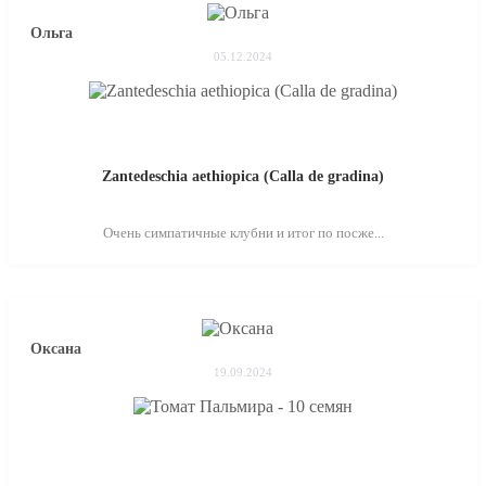
Ольга
05.12.2024
Zantedeschia aethiopica (Calla de gradina)
Очень симпатичные клубни и итог по посже...
Оксана
19.09.2024