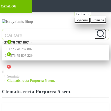
CATALOG
Limba
Русский
Română
+373 78 787 807
0
+373 78 787 807
0
+373 79 807 229
0
Seminte
Clematis recta Purpurea 5 sem.
Clematis recta Purpurea 5 sem.