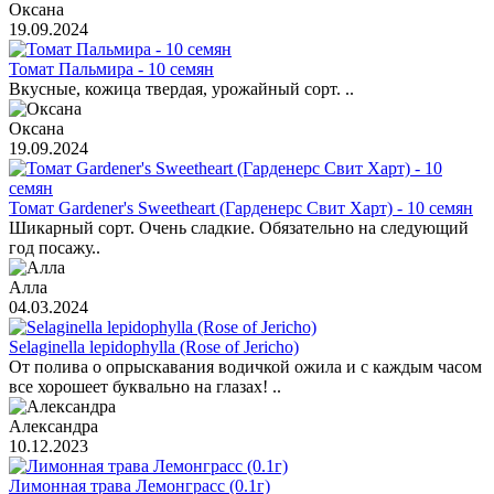
Оксана
19.09.2024
Томат Пальмира - 10 семян
Вкусные, кожица твердая, урожайный сорт. ..
Оксана
19.09.2024
Томат Gardener's Sweetheart (Гарденерс Свит Харт) - 10 семян
Шикарный сорт. Очень сладкие. Обязательно на следующий
год посажу..
Алла
04.03.2024
Selaginella lepidophylla (Rose of Jericho)
От полива о опрыскавания водичкой ожила и с каждым часом
все хорошеет буквально на глазах! ..
Александра
10.12.2023
Лимонная трава Лемонграсс (0.1г)