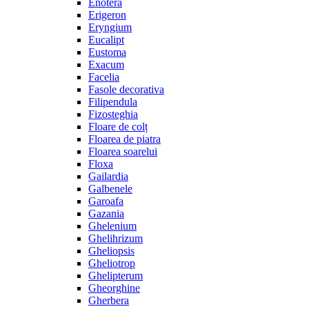
Enotera
Erigeron
Eryngium
Eucalipt
Eustoma
Exacum
Facelia
Fasole decorativa
Filipendula
Fizosteghia
Floare de colț
Floarea de piatra
Floarea soarelui
Floxa
Gailardia
Galbenele
Garoafa
Gazania
Ghelenium
Ghelihrizum
Gheliopsis
Gheliotrop
Ghelipterum
Gheorghine
Gherbera