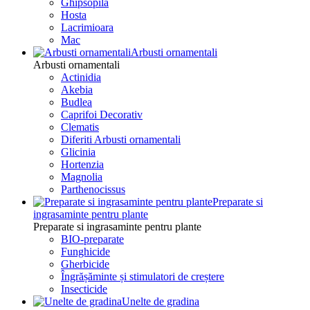
Ghipsopila
Hosta
Lacrimioara
Mac
Arbusti ornamentali
Arbusti ornamentali
Actinidia
Akebia
Budlea
Caprifoi Decorativ
Clematis
Diferiti Arbusti ornamentali
Glicinia
Hortenzia
Magnolia
Parthenocissus
Preparate si
ingrasaminte pentru plante
Preparate si ingrasaminte pentru plante
BIO-preparate
Funghicide
Gherbicide
Îngrășăminte și stimulatori de creștere
Insecticide
Unelte de gradina