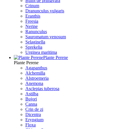
Bulbi de primavara
Crinum
Dranunculus vulgaris
Eranthis
Freesiа
Nerine
Ranunculus
Sauromatum venosum
Selaginella
Sprekelia
Urginea maritima
Plante Perene
Plante Perene
Agapanthus
Alchemilla
Alstroemeria
Anemona
Asclepias tuberosa
Astilba
Bujori
Canna
Crin de zi
Dicentra
Eryngium
Floxa