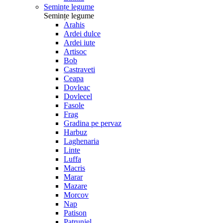
Semințe legume
Semințe legume
Arahis
Ardei dulce
Ardei iute
Artisoc
Bob
Castraveti
Ceapa
Dovleac
Dovlecel
Fasole
Frag
Gradina pe pervaz
Harbuz
Laghenaria
Linte
Luffa
Macris
Marar
Mazare
Morcov
Nap
Patison
Patrunjel