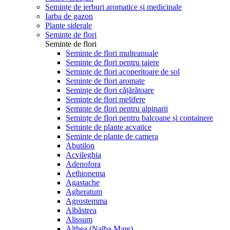
Semințe de ierburi aromatice și medicinale
Iarba de gazon
Plante siderale
Seminte de flori
Seminte de flori
Seminte de flori multeanuale
Seminte de flori pentru taiere
Seminte de flori acoperitoare de sol
Seminte de flori aromate
Semințe de flori cățărătoare
Seminte de flori melifere
Seminte de flori pentru alpinarii
Semințe de flori pentru balcoane și containere
Seminte de plante acvatice
Seminte de plante de camera
Abutilon
Acvileghia
Adenofora
Aethionema
Agastache
Agheratum
Agrostemma
Albăstrea
Alissum
Althea (Nalba Mare)