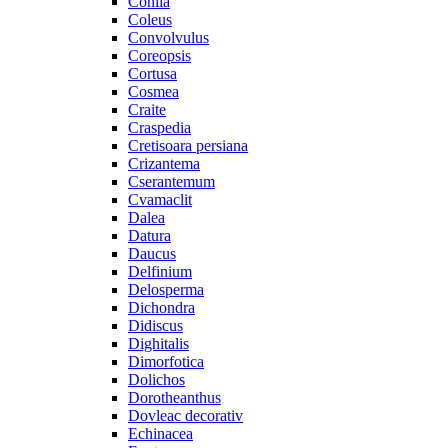
Cohiia
Coleus
Convolvulus
Coreopsis
Cortusa
Cosmea
Craite
Craspedia
Cretisoara persiana
Crizantema
Cserantemum
Cvamaclit
Dalea
Datura
Daucus
Delfinium
Delosperma
Dichondra
Didiscus
Dighitalis
Dimorfotica
Dolichos
Dorotheanthus
Dovleac decorativ
Echinacea