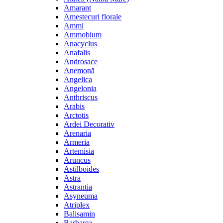
Amarant
Amestecuri florale
Ammi
Ammobium
Anacyclus
Anafalis
Androsace
Anemonă
Angelica
Angelonia
Anthriscus
Arabis
Arctotis
Ardei Decorativ
Arenaria
Armeria
Artemisia
Aruncus
Astilboides
Astra
Astrantia
Asyneuma
Atriplex
Balisamin
Barbarea