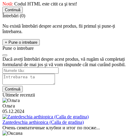
Notă:
Codul HTML este citit ca şi text!
Continuă
Întrebări
(0)
Nu există întrebări despre acest produs, fii primul și pune-ți
întrebarea.
+ Pune o intrebare
Pune o intrebare
Dacă aveți întrebări despre acest produs, vă rugăm să completați
formularul de mai jos și vă vom răspunde cât mai curând posibil.
Continuă
Ultimele recenzii
Ольга
05.12.2024
Zantedeschia aethiopica (Calla de gradina)
Очень симпатичные клубни и итог по посже...