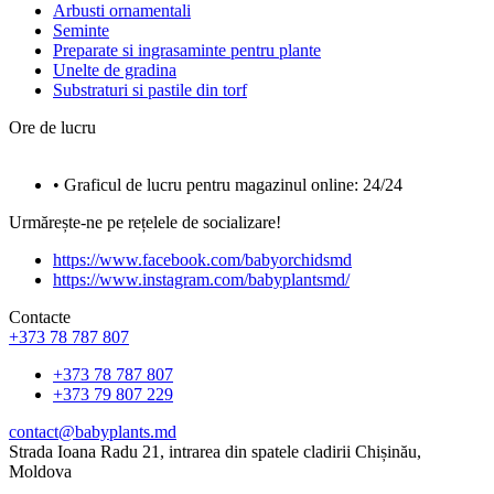
Arbusti ornamentali
Seminte
Preparate si ingrasaminte pentru plante
Unelte de gradina
Substraturi si pastile din torf
Ore de lucru
• Graficul de lucru pentru magazinul online: 24/24
Urmărește-ne pe rețelele de socializare!
https://www.facebook.com/babyorchidsmd
https://www.instagram.com/babyplantsmd/
Contacte
+373 78 787 807
+373 78 787 807
+373 79 807 229
contact@babyplants.md
Strada Ioana Radu 21, intrarea din spatele cladirii Chișinău,
Moldova