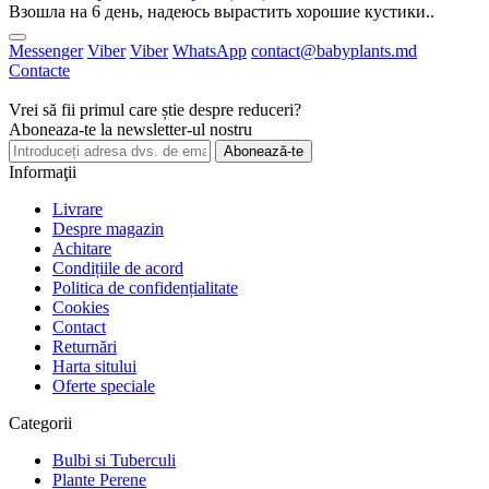
Взошла на 6 день, надеюсь вырастить хорошие кустики..
Messenger
Viber
Viber
WhatsApp
contact@babyplants.md
Contacte
Vrei să fii primul care știe despre reduceri?
Aboneaza-te la newsletter-ul nostru
Abonează-te
Informaţii
Livrare
Despre magazin
Achitare
Condițiile de acord
Politica de confidențialitate
Cookies
Contact
Returnări
Harta sitului
Oferte speciale
Categorii
Bulbi si Tuberculi
Plante Perene