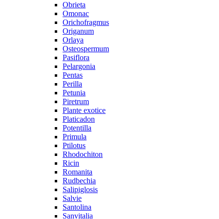
Obrieta
Omonac
Orichofragmus
Origanum
Orlaya
Osteospermum
Pasiflora
Pelargonia
Pentas
Perilla
Petunia
Piretrum
Plante exotice
Platicadon
Potentilla
Primula
Ptilotus
Rhodochiton
Ricin
Romanita
Rudbechia
Salipiglosis
Salvie
Santolina
Sanvitalia