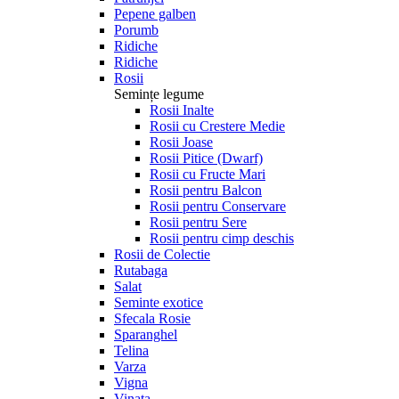
Pepene galben
Porumb
Ridiche
Ridiche
Rosii
Semințe legume
Rosii Inalte
Rosii cu Crestere Medie
Rosii Joase
Rosii Pitice (Dwarf)
Rosii cu Fructe Mari
Rosii pentru Balcon
Rosii pentru Conservare
Rosii pentru Sere
Rosii pentru cimp deschis
Rosii de Colectie
Rutabaga
Salat
Seminte exotice
Sfecala Rosie
Sparanghel
Telina
Varza
Vigna
Vinata