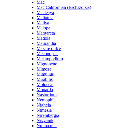
Mac
Mac Californian (Eschszolzia)
Macleaya
Maliutela
Maliva
Malopa
Margareta
Matiola
Maurandia
Mazare dulce
Meconopsis
Melampodium
Mignonette
Mimoza
Mimulius
Mirabilis
Moloceai
Monarda
Nasturtium
Nemophila
Nighela
Nimezia
Nirembergia
Nivyanik
Nu ma uita