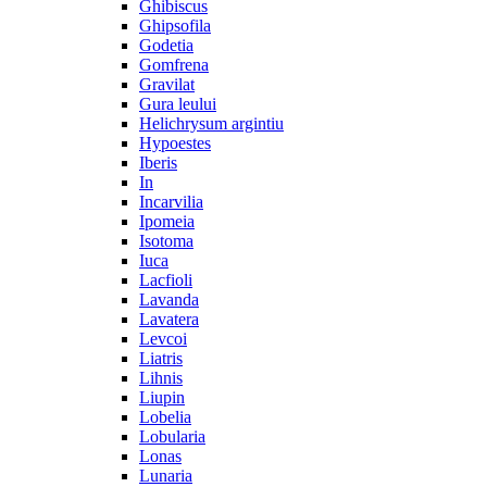
Ghibiscus
Ghipsofila
Godetia
Gomfrena
Gravilat
Gura leului
Helichrysum argintiu
Hypoestes
Iberis
In
Incarvilia
Ipomeia
Isotoma
Iuca
Lacfioli
Lavanda
Lavatera
Levcoi
Liatris
Lihnis
Liupin
Lobelia
Lobularia
Lonas
Lunaria