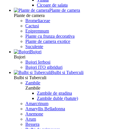
Сicoare de salata
Plante de camera
Plante de camera
Bromeliaceae
Cactusi
Epipremnum
Plante cu frunza decorativa
Plante de camera exotice
Suculente
Bujori
Bujori
Bujori Ierbosi
Bujori ITO gibriduri
Bulbi si Tuberculi
Bulbi si Tuberculi
Zambile
Zambile
Zambile de gradina
Zambile duble (batute)
Amarcrinum
Amaryllis Belladonna
Anemone
Arum
Bessera