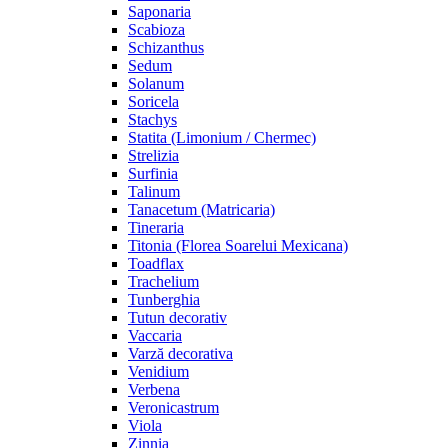
Saponaria
Scabioza
Schizanthus
Sedum
Solanum
Soricela
Stachys
Statita (Limonium / Chermec)
Strelizia
Surfinia
Talinum
Tanacetum (Matricaria)
Tineraria
Titonia (Florea Soarelui Mexicana)
Toadflax
Trachelium
Tunberghia
Tutun decorativ
Vaccaria
Varză decorativa
Venidium
Verbena
Veronicastrum
Viola
Zinnia