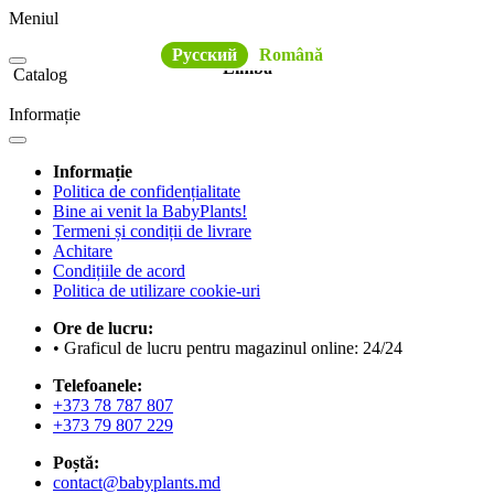
Meniul
Русский
Română
Limba
Catalog
Informație
Informație
Politica de confidențialitate
Bine ai venit la BabyPlants!
Termeni și condiții de livrare
Achitare
Condițiile de acord
Politica de utilizare cookie-uri
Ore de lucru:
• Graficul de lucru pentru magazinul online: 24/24
Telefoanele:
+373 78 787 807
+373 79 807 229
Poștă:
contact@babyplants.md