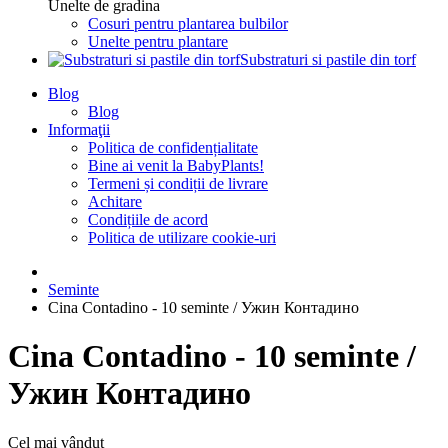
Unelte de gradina
Cosuri pentru plantarea bulbilor
Unelte pentru plantare
Substraturi si pastile din torf
Blog
Blog
Informaţii
Politica de confidențialitate
Bine ai venit la BabyPlants!
Termeni și condiții de livrare
Achitare
Condițiile de acord
Politica de utilizare cookie-uri
Seminte
Cina Contadino - 10 seminte / Ужин Контадино
Cina Contadino - 10 seminte /
Ужин Контадино
Cel mai vândut