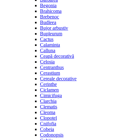
Begonia
Brahicoma
Brebenoc
Budleea
Bujor arbustiv
Bupleurum
Cactus
Calaminta
Calluna
Ceapă decorativă
Celosia
Centranthus
Cerastium
Cereale decorative
Cerinthe
Ciclamen
Cimicifuga
Clarchia
Clematis
Cleoma
Clopotel
Cnifofia
Cobeia
Codonopsis