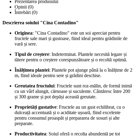
Prezentarea produsului
Opinii (0)
Întrebări
(0)
Descrierea soiului "Cina Contadino"
Originea
: "Cina Contadino" este un soi apreciat pentru
fructele sale mari și gustoase, fiind ideal pentru grădinile de
vară și sere.
Tipul de creștere
: Indeterminat. Plantele necesită legare și
tăiere pentru o creștere corespunzătoare și o recoltă optimă.
Înălțimea plantei
: Plantele pot ajunge până la o înălțime de 2
m, fiind ideale pentru sere și grădini deschise.
Greutatea fructului
: Fructele sunt roz-mălin, de formă inimă
cu un vârf alungit, cărnoase și suculente. Cântăresc între 200
și 300 grame și pot depăși această greutate.
Proprietăți gustative
: Fructele au un gust echilibrat, cu o
dulceață accentuată și o aciditate ușoară, fiind excelente
pentru consumul proaspăt și prepararea de sosuri și alte
preparate.
Productivitatea
: Soiul oferă o recolta abundentă pe tot