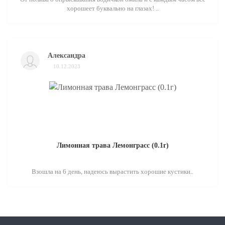
хорошеет буквально на глазах! ..
Александра
10.12.2023
Лимонная трава Лемонграсс (0.1г)
Взошла на 6 день, надеюсь вырастить хорошие кустики..