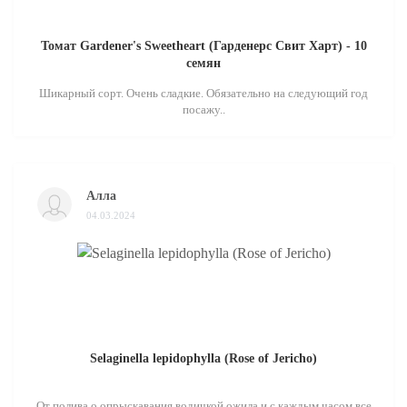
Томат Gardener's Sweetheart (Гарденерс Свит Харт) - 10
семян
Шикарный сорт. Очень сладкие. Обязательно на следующий год
посажу..
Алла
04.03.2024
Selaginella lepidophylla (Rose of Jericho)
От полива о опрыскавания водичкой ожила и с каждым часом все