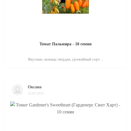
Томат Пальмира - 10 семян
Вкусные, кожица твердая, урожайный сорт. ..
Оксана
19.09.2024