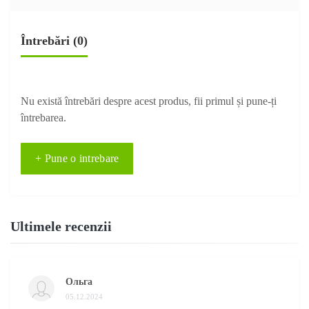
Întrebări
(0)
Nu există întrebări despre acest produs, fii primul și pune-ți
întrebarea.
+ Pune o intrebare
Ultimele recenzii
Ольга
05.12.2024