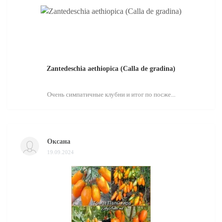
Zantedeschia aethiopica (Calla de gradina)
Очень симпатичные клубни и итог по посже...
Оксана
19.09.2024