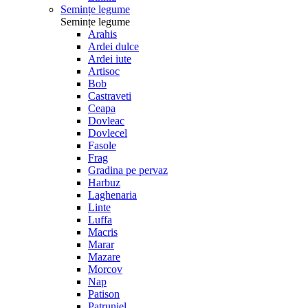
Semințe legume
Semințe legume
Arahis
Ardei dulce
Ardei iute
Artisoc
Bob
Castraveti
Ceapa
Dovleac
Dovlecel
Fasole
Frag
Gradina pe pervaz
Harbuz
Laghenaria
Linte
Luffa
Macris
Marar
Mazare
Morcov
Nap
Patison
Patrunjel