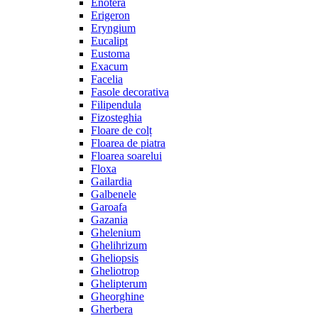
Enotera
Erigeron
Eryngium
Eucalipt
Eustoma
Exacum
Facelia
Fasole decorativa
Filipendula
Fizosteghia
Floare de colț
Floarea de piatra
Floarea soarelui
Floxa
Gailardia
Galbenele
Garoafa
Gazania
Ghelenium
Ghelihrizum
Gheliopsis
Gheliotrop
Ghelipterum
Gheorghine
Gherbera