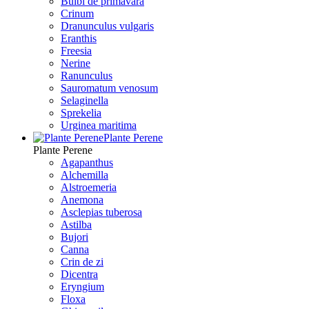
Bulbi de primavara
Crinum
Dranunculus vulgaris
Eranthis
Freesiа
Nerine
Ranunculus
Sauromatum venosum
Selaginella
Sprekelia
Urginea maritima
Plante Perene
Plante Perene
Agapanthus
Alchemilla
Alstroemeria
Anemona
Asclepias tuberosa
Astilba
Bujori
Canna
Crin de zi
Dicentra
Eryngium
Floxa