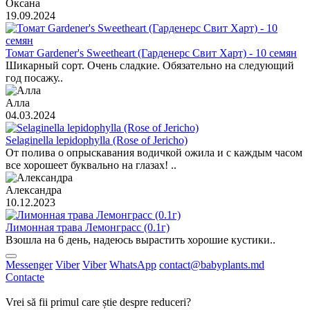
Оксана
19.09.2024
Томат Gardener's Sweetheart (Гарденерс Свит Харт) - 10 семян
Шикарный сорт. Очень сладкие. Обязательно на следующий
год посажу..
Алла
04.03.2024
Selaginella lepidophylla (Rose of Jericho)
От полива о опрыскавания водичкой ожила и с каждым часом
все хорошеет буквально на глазах! ..
Александра
10.12.2023
Лимонная трава Лемонграсс (0.1г)
Взошла на 6 день, надеюсь вырастить хорошие кустики..
Messenger
Viber
Viber
WhatsApp
contact@babyplants.md
Contacte
Vrei să fii primul care știe despre reduceri?