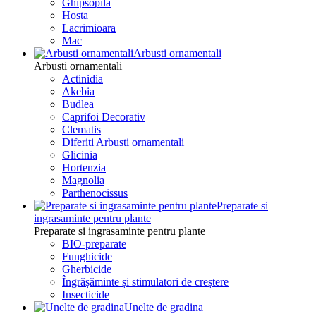
Ghipsopila
Hosta
Lacrimioara
Mac
Arbusti ornamentali
Arbusti ornamentali
Actinidia
Akebia
Budlea
Caprifoi Decorativ
Clematis
Diferiti Arbusti ornamentali
Glicinia
Hortenzia
Magnolia
Parthenocissus
Preparate si
ingrasaminte pentru plante
Preparate si ingrasaminte pentru plante
BIO-preparate
Funghicide
Gherbicide
Îngrășăminte și stimulatori de creștere
Insecticide
Unelte de gradina