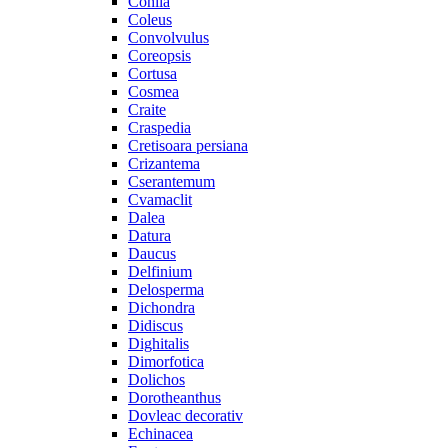
Cohiia
Coleus
Convolvulus
Coreopsis
Cortusa
Cosmea
Craite
Craspedia
Cretisoara persiana
Crizantema
Cserantemum
Cvamaclit
Dalea
Datura
Daucus
Delfinium
Delosperma
Dichondra
Didiscus
Dighitalis
Dimorfotica
Dolichos
Dorotheanthus
Dovleac decorativ
Echinacea