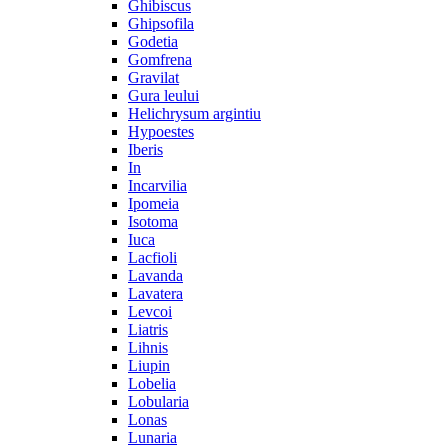
Ghibiscus
Ghipsofila
Godetia
Gomfrena
Gravilat
Gura leului
Helichrysum argintiu
Hypoestes
Iberis
In
Incarvilia
Ipomeia
Isotoma
Iuca
Lacfioli
Lavanda
Lavatera
Levcoi
Liatris
Lihnis
Liupin
Lobelia
Lobularia
Lonas
Lunaria