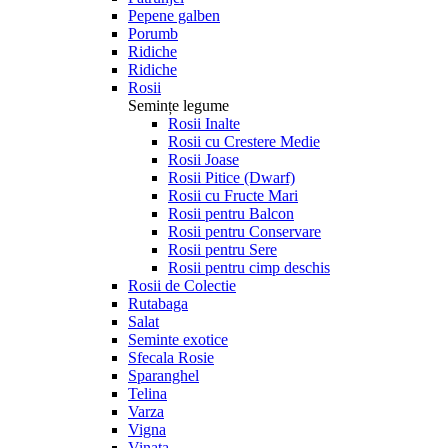
Pepene galben
Porumb
Ridiche
Ridiche
Rosii
Semințe legume
Rosii Inalte
Rosii cu Crestere Medie
Rosii Joase
Rosii Pitice (Dwarf)
Rosii cu Fructe Mari
Rosii pentru Balcon
Rosii pentru Conservare
Rosii pentru Sere
Rosii pentru cimp deschis
Rosii de Colectie
Rutabaga
Salat
Seminte exotice
Sfecala Rosie
Sparanghel
Telina
Varza
Vigna
Vinata