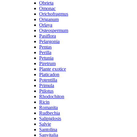
Obrieta
Omonac
Orichofragmus
Origanum
Orlaya
Osteospermum
Pasiflora
Pelargonia
Pentas
Perilla
Petunia
Piretrum
Plante exotice
Platicadon
Potentilla
Primula
Ptilotus
Rhodochiton
Ricin
Romanita
Rudbechia
Salipiglosis
Salvie
Santolina
Sanvitalia