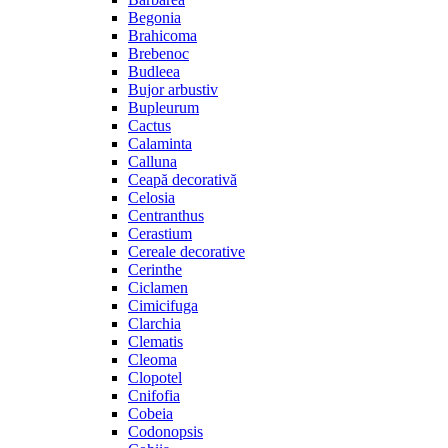
Begonia
Brahicoma
Brebenoc
Budleea
Bujor arbustiv
Bupleurum
Cactus
Calaminta
Calluna
Ceapă decorativă
Celosia
Centranthus
Cerastium
Cereale decorative
Cerinthe
Ciclamen
Cimicifuga
Clarchia
Clematis
Cleoma
Clopotel
Cnifofia
Cobeia
Codonopsis