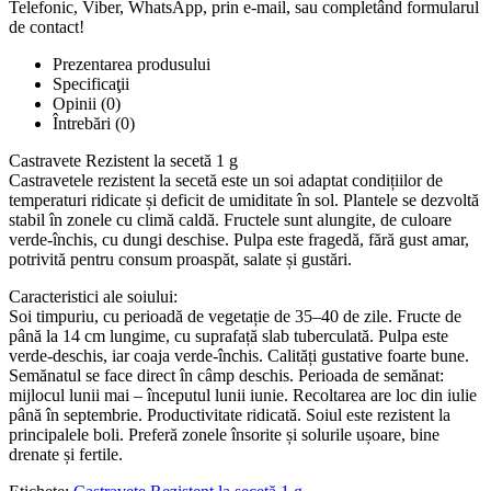
Telefonic, Viber, WhatsApp, prin e-mail, sau completând formularul
de contact!
Prezentarea produsului
Specificaţii
Opinii (0)
Întrebări
(0)
Castravete Rezistent la secetă 1 g
Castravetele rezistent la secetă este un soi adaptat condițiilor de
temperaturi ridicate și deficit de umiditate în sol. Plantele se dezvoltă
stabil în zonele cu climă caldă. Fructele sunt alungite, de culoare
verde-închis, cu dungi deschise. Pulpa este fragedă, fără gust amar,
potrivită pentru consum proaspăt, salate și gustări.
Caracteristici ale soiului:
Soi timpuriu, cu perioadă de vegetație de 35–40 de zile. Fructe de
până la 14 cm lungime, cu suprafață slab tuberculată. Pulpa este
verde-deschis, iar coaja verde-închis. Calități gustative foarte bune.
Semănatul se face direct în câmp deschis. Perioada de semănat:
mijlocul lunii mai – începutul lunii iunie. Recoltarea are loc din iulie
până în septembrie. Productivitate ridicată. Soiul este rezistent la
principalele boli. Preferă zonele însorite și solurile ușoare, bine
drenate și fertile.