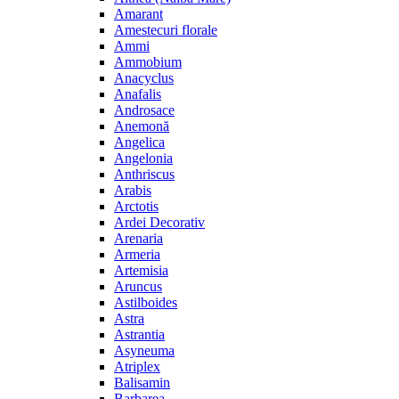
Amarant
Amestecuri florale
Ammi
Ammobium
Anacyclus
Anafalis
Androsace
Anemonă
Angelica
Angelonia
Anthriscus
Arabis
Arctotis
Ardei Decorativ
Arenaria
Armeria
Artemisia
Aruncus
Astilboides
Astra
Astrantia
Asyneuma
Atriplex
Balisamin
Barbarea