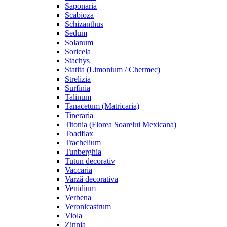
Saponaria
Scabioza
Schizanthus
Sedum
Solanum
Soricela
Stachys
Statita (Limonium / Chermec)
Strelizia
Surfinia
Talinum
Tanacetum (Matricaria)
Tineraria
Titonia (Florea Soarelui Mexicana)
Toadflax
Trachelium
Tunberghia
Tutun decorativ
Vaccaria
Varză decorativa
Venidium
Verbena
Veronicastrum
Viola
Zinnia