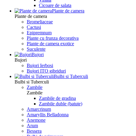
Сicoare de salata
Plante de camera
Plante de camera
Bromeliaceae
Cactusi
Epipremnum
Plante cu frunza decorativa
Plante de camera exotice
Suculente
Bujori
Bujori
Bujori Ierbosi
Bujori ITO gibriduri
Bulbi si Tuberculi
Bulbi si Tuberculi
Zambile
Zambile
Zambile de gradina
Zambile duble (batute)
Amarcrinum
Amaryllis Belladonna
Anemone
Arum
Bessera