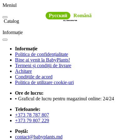
Meniul
Русский
Română
Limba
Catalog
Informație
Informație
Politica de confidențialitate
Bine ai venit la BabyPlants!
Termeni și condiții de livrare
Achitare
Condițiile de acord
Politica de utilizare cookie-uri
Ore de lucru:
• Graficul de lucru pentru magazinul online: 24/24
Telefoanele:
+373 78 787 807
+373 79 807 229
Poștă:
contact@babyplants.md