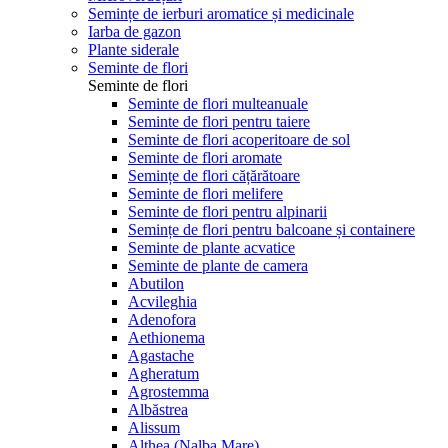
Semințe de ierburi aromatice și medicinale
Iarba de gazon
Plante siderale
Seminte de flori
Seminte de flori
Seminte de flori multeanuale
Seminte de flori pentru taiere
Seminte de flori acoperitoare de sol
Seminte de flori aromate
Semințe de flori cățărătoare
Seminte de flori melifere
Seminte de flori pentru alpinarii
Semințe de flori pentru balcoane și containere
Seminte de plante acvatice
Seminte de plante de camera
Abutilon
Acvileghia
Adenofora
Aethionema
Agastache
Agheratum
Agrostemma
Albăstrea
Alissum
Althea (Nalba Mare)