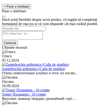
+ Pune o intrebare
Pune o intrebare
Dacă aveți întrebări despre acest produs, vă rugăm să completați
formularul de mai jos și vă vom răspunde cât mai curând posibil.
Continuă
Ultimele recenzii
Ольга
05.12.2024
Zantedeschia aethiopica (Calla de gradina)
Очень симпатичные клубни и итог по посже...
Оксана
19.09.2024
Томат Пальмира - 10 семян
Вкусные, кожица твердая, урожайный сорт. ..