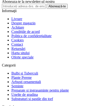
Aboneaza-te la newsletter-ul nostru
Abonează-te
Informaţii
Livrare
Despre magazin
Achitare
Condițiile de acord
Politica de confidențialitate
Cookies
Contact
Returnări
Harta sitului
Oferte speciale
Categorii
Bulbi si Tuberculi
Plante Perene
Arbusti ornamentali
Seminte
Preparate si ingrasaminte pentru plante
Unelte de gradina
Substraturi si pastile din torf