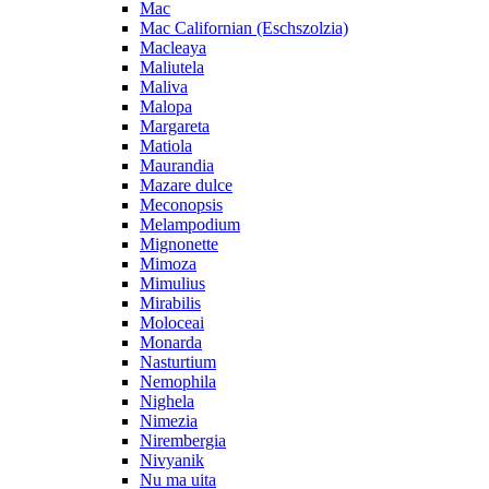
Mac
Mac Californian (Eschszolzia)
Macleaya
Maliutela
Maliva
Malopa
Margareta
Matiola
Maurandia
Mazare dulce
Meconopsis
Melampodium
Mignonette
Mimoza
Mimulius
Mirabilis
Moloceai
Monarda
Nasturtium
Nemophila
Nighela
Nimezia
Nirembergia
Nivyanik
Nu ma uita