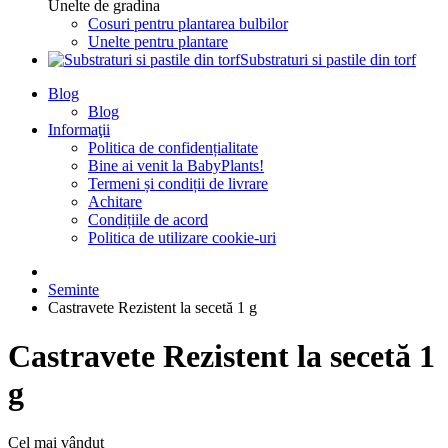
Unelte de gradina
Cosuri pentru plantarea bulbilor
Unelte pentru plantare
Substraturi si pastile din torf
Blog
Blog
Informaţii
Politica de confidențialitate
Bine ai venit la BabyPlants!
Termeni și condiții de livrare
Achitare
Condițiile de acord
Politica de utilizare cookie-uri
Seminte
Castravete Rezistent la secetă 1 g
Castravete Rezistent la secetă 1
g
Cel mai vândut