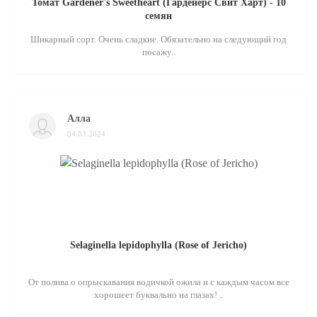
Томат Gardener's Sweetheart (Гарденерс Свит Харт) - 10
семян
Шикарный сорт. Очень сладкие. Обязательно на следующий год
посажу..
Алла
04.03.2024
Selaginella lepidophylla (Rose of Jericho)
От полива о опрыскавания водичкой ожила и с каждым часом все
хорошеет буквально на глазах! ..