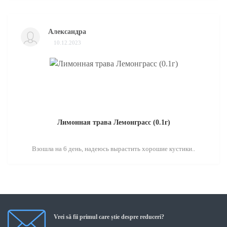
Александра
10.12.2023
Лимонная трава Лемонграсс (0.1г)
Взошла на 6 день, надеюсь вырастить хорошие кустики..
Vrei să fii primul care știe despre reduceri?