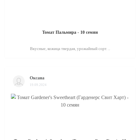
Томат Пальмира - 10 семян
Вкусные, кожица твердая, урожайный сорт. ..
Оксана
19.09.2024