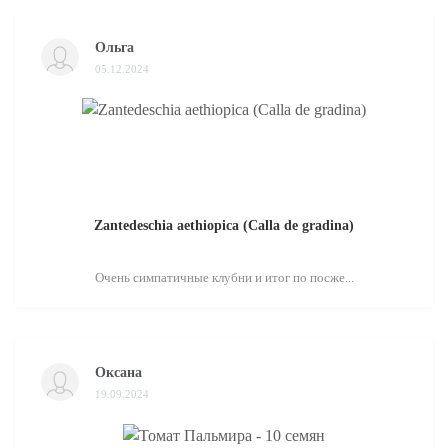
Ольга
05.12.2024
Zantedeschia aethiopica (Calla de gradina)
Очень симпатичные клубни и итог по посже...
Оксана
19.09.2024