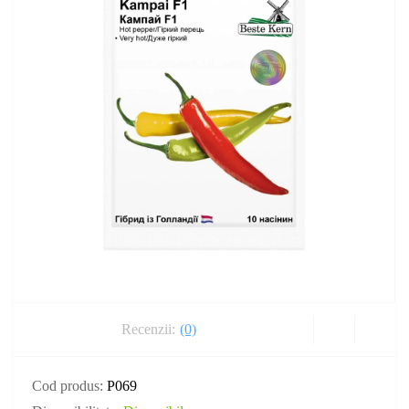
Recenzii:
(0)
Cod produs:
P069