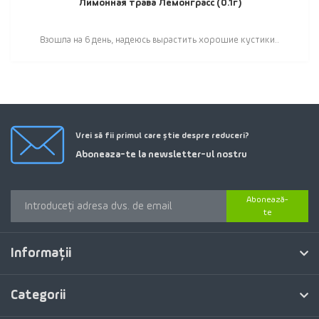
Лимонная трава Лемонграсс (0.1г)
Взошла на 6 день, надеюсь вырастить хорошие кустики..
Vrei să fii primul care știe despre reduceri?
Aboneaza-te la newsletter-ul nostru
Abonează-
te
Informaţii
Categorii