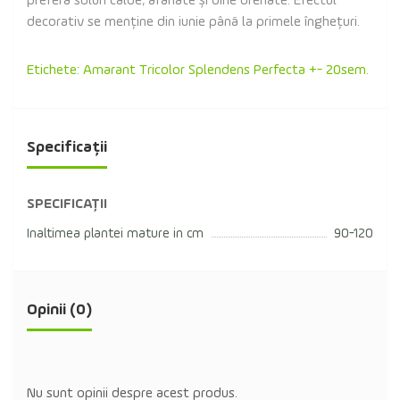
preferă soluri calde, afânate și bine drenate. Efectul
decorativ se menține din iunie până la primele înghețuri.
Etichete:
Amarant Tricolor Splendens Perfecta +- 20sem.
Specificații
SPECIFICAȚII
Inaltimea plantei mature in cm
90-120
Opinii (0)
Nu sunt opinii despre acest produs.