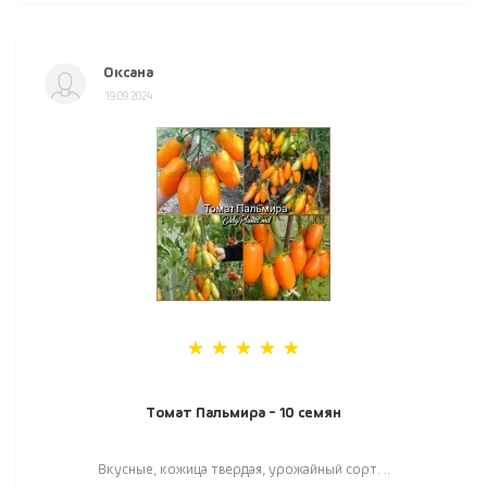
Оксана
19.09.2024
Томат Пальмира - 10 семян
Вкусные, кожица твердая, урожайный сорт. ..