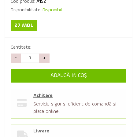
Cod produs:
A152
Disponibilitate:
Disponibil
27 MDL
Cantitate:
-
+
ADAUGĂ IN COŞ
Achitare
Serviciu sigur şi eficient de comandă şi
plată online!
Livrare