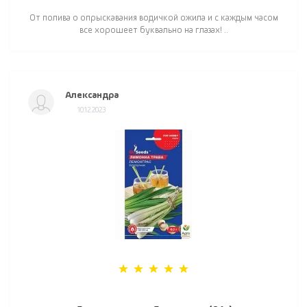
От полива о опрыскавания водичкой ожила и с каждым часом
все хорошеет буквально на глазах! ..
Александра
10.12.2023