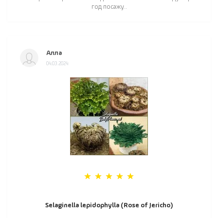
год посажу..
Алла
04.03.2024
Selaginella lepidophylla (Rose of Jericho)