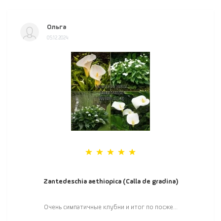
Ольга
05.12.2024
Zantedeschia aethiopica (Calla de gradina)
Очень симпатичные клубни и итог по посже...