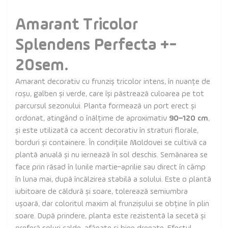
Amarant Tricolor
Splendens Perfecta +-
20sem.
Amarant decorativ cu frunziș tricolor intens, în nuanțe de
roșu, galben și verde, care își păstrează culoarea pe tot
parcursul sezonului. Planta formează un port erect și
ordonat, atingând o înălțime de aproximativ
90–120 cm
,
și este utilizată ca accent decorativ în straturi florale,
borduri și containere. În condițiile Moldovei se cultivă ca
plantă anuală și nu iernează în sol deschis. Semănarea se
face prin răsad în lunile martie–aprilie sau direct în câmp
în luna mai, după încălzirea stabilă a solului. Este o plantă
iubitoare de căldură și soare, tolerează semiumbra
ușoară, dar coloritul maxim al frunzișului se obține în plin
soare. După prindere, planta este rezistentă la secetă și