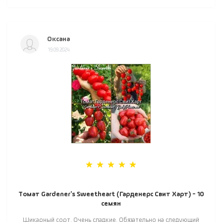
Оксана
19.09.2024
Томат Gardener's Sweetheart (Гарденерс Свит Харт) - 10
семян
Шикарный сорт. Очень сладкие. Обязательно на следующий