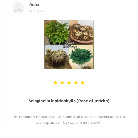
Алла
04.03.2024
Selaginella lepidophylla (Rose of Jericho)
От полива о опрыскавания водичкой ожила и с каждым часом
все хорошеет буквально на глазах! ..