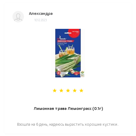
Александра
10.12.2023
Лимонная трава Лемонграсс (0.1г)
Взошла на 6 день, надеюсь вырастить хорошие кустики..