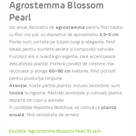
Agrostemma Blossom
Pearl
Soi anual decorativ de
agrostemma
pentru flori tăiate,
cu flori roz pal, cu diametrul de aproximativ
2,5–5 cm
.
Florile sunt purtate pe tulpini lungi și elegante, fiind
ideale pentru buchete aerate și compoziții naturale.
Frunzișul are o nuanță gri-argintie, care accentuează
delicatețea plantei. Preferă condiții de creștere mai
răcoroase și atinge
60–90 cm
înălțime, fiind potrivit
pentru producția timpurie.
Atenție:
toate părțile plantei, inclusiv semințele, sunt
toxice
la ingestie. Păstrați semințele și cultivați planta
departe de copii și animale.
În condițiile Republicii Moldova, se cultivă ca
plantă
anuală
, fără necesitate de iernare.
Etichete:
Agrostemma Blossom Pearl 10 sem.