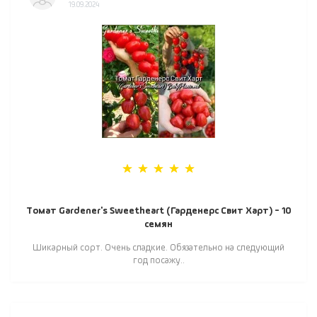
19.09.2024
Томат Gardener's Sweetheart (Гарденерс Свит Харт) - 10
семян
Шикарный сорт. Очень сладкие. Обязательно на следующий
год посажу..