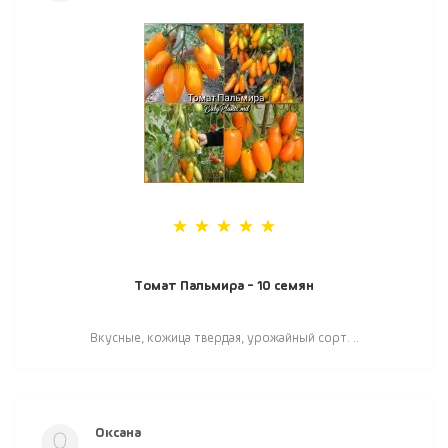
Томат Пальмира - 10 семян
Вкусные, кожица твердая, урожайный сорт. ..
Оксана