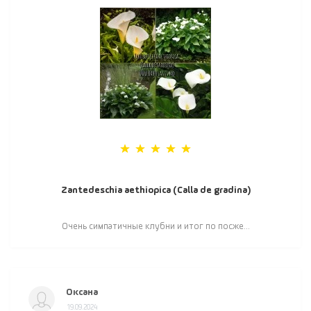
Zantedeschia aethiopica (Calla de gradina)
Очень симпатичные клубни и итог по посже...
Оксана
19.09.2024