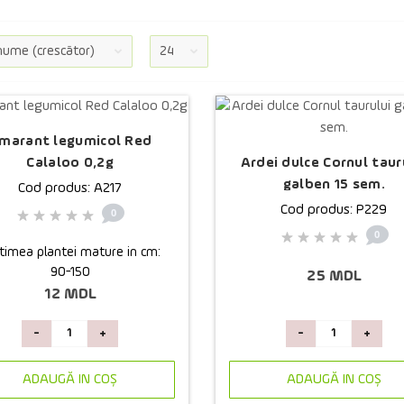
marant legumicol Red
Ardei dulce Cornul taur
Calaloo 0,2g
galben 15 sem.
Cod produs: A217
Cod produs: P229
0
0
ltimea plantei mature in cm:
90-150
25 MDL
12 MDL
-
+
-
+
ADAUGĂ IN COŞ
ADAUGĂ IN COŞ