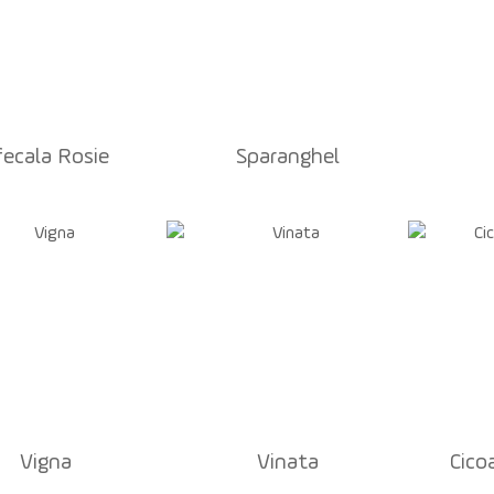
fecala Rosie
Sparanghel
Vigna
Vinata
Сico