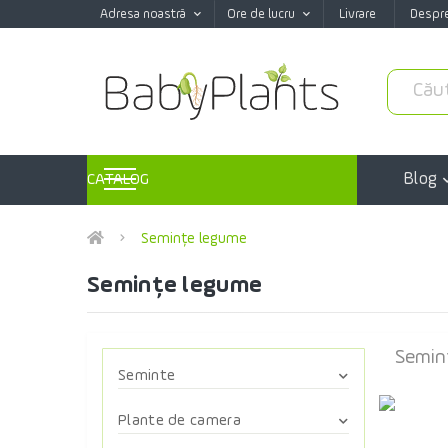
Adresa noastră
Ore de lucru
Livrare
Despr
Blog
CATALOG
Semințe legume
Semințe legume
Semin
Seminte
Semințe de verdețuri pentu
Plante de camera