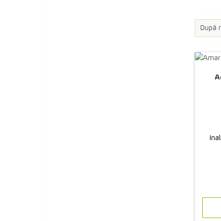
Calluna
Ceapă decorativă
Celosia
Centranthus
A
Cerastium
Cereale decorative
Cerinthe
Ina
Ciclamen
Cimicifuga
Clarchia
Clematis