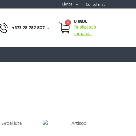
Limba
Contul meu
0 MDL
0
Finalizează
+373 78 787 807
comanda