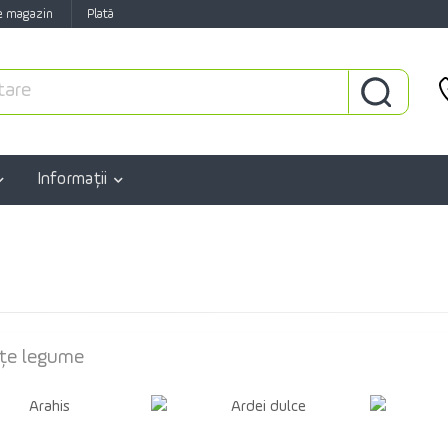
e magazin
Plată
Informaţii
țe legume