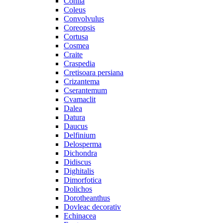
Cohiia
Coleus
Convolvulus
Coreopsis
Cortusa
Cosmea
Craite
Craspedia
Cretisoara persiana
Crizantema
Cserantemum
Cvamaclit
Dalea
Datura
Daucus
Delfinium
Delosperma
Dichondra
Didiscus
Dighitalis
Dimorfotica
Dolichos
Dorotheanthus
Dovleac decorativ
Echinacea