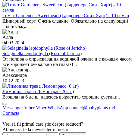
Томат Gardener's Sweetheart (Гарденерс Свит Харт) - 10 семян
Шикарный сорт. Очень сладкие. Обязательно на следующий
год посажу..
Алла
04.03.2024
Selaginella lepidophylla (Rose of Jericho)
От полива о опрыскавания водичкой ожила и с каждым часом
все хорошеет буквально на глазах! ..
Александра
10.12.2023
Лимонная трава Лемонграсс (0.1г)
Взошла на 6 день, надеюсь вырастить хорошие кустики..
Messenger
Viber
Viber
WhatsApp
contact@babyplants.md
Contacte
Vrei să fii primul care știe despre reduceri?
Aboneaza-te la newsletter-ul nostru