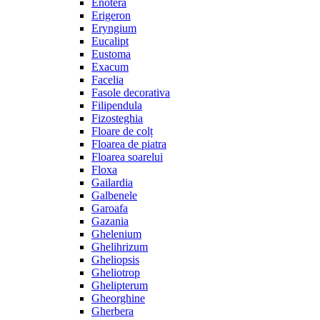
Enotera
Erigeron
Eryngium
Eucalipt
Eustoma
Exacum
Facelia
Fasole decorativa
Filipendula
Fizosteghia
Floare de colț
Floarea de piatra
Floarea soarelui
Floxa
Gailardia
Galbenele
Garoafa
Gazania
Ghelenium
Ghelihrizum
Gheliopsis
Gheliotrop
Ghelipterum
Gheorghine
Gherbera