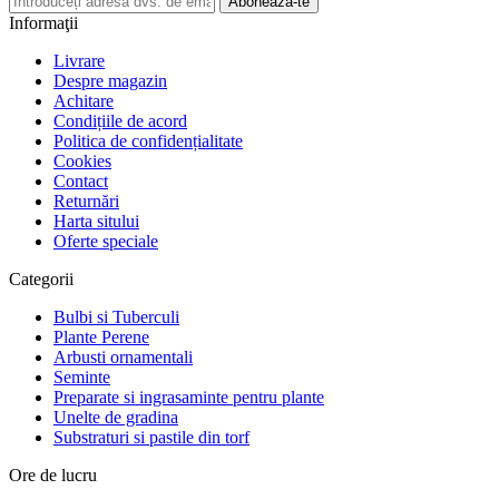
Abonează-te
Informaţii
Livrare
Despre magazin
Achitare
Condițiile de acord
Politica de confidențialitate
Cookies
Contact
Returnări
Harta sitului
Oferte speciale
Categorii
Bulbi si Tuberculi
Plante Perene
Arbusti ornamentali
Seminte
Preparate si ingrasaminte pentru plante
Unelte de gradina
Substraturi si pastile din torf
Ore de lucru