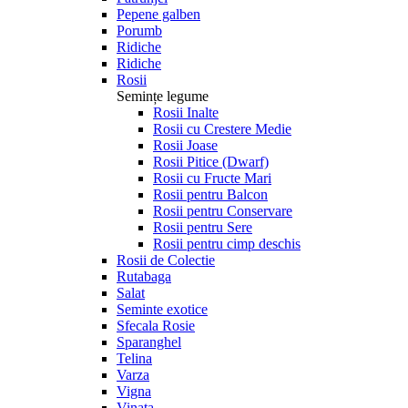
Pepene galben
Porumb
Ridiche
Ridiche
Rosii
Semințe legume
Rosii Inalte
Rosii cu Crestere Medie
Rosii Joase
Rosii Pitice (Dwarf)
Rosii cu Fructe Mari
Rosii pentru Balcon
Rosii pentru Conservare
Rosii pentru Sere
Rosii pentru cimp deschis
Rosii de Colectie
Rutabaga
Salat
Seminte exotice
Sfecala Rosie
Sparanghel
Telina
Varza
Vigna
Vinata