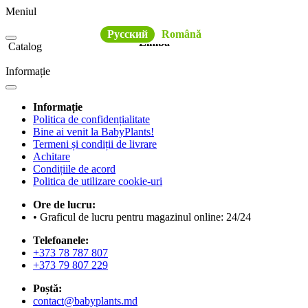
Meniul
Русский
Română
Limba
Catalog
Informație
Informație
Politica de confidențialitate
Bine ai venit la BabyPlants!
Termeni și condiții de livrare
Achitare
Condițiile de acord
Politica de utilizare cookie-uri
Ore de lucru:
• Graficul de lucru pentru magazinul online: 24/24
Telefoanele:
+373 78 787 807
+373 79 807 229
Poștă:
contact@babyplants.md