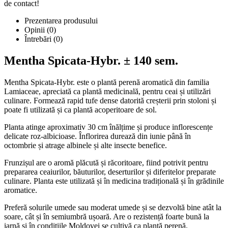
de contact!
Prezentarea produsului
Opinii (0)
Întrebări
(0)
Mentha Spicata-Hybr. ± 140 sem.
Mentha Spicata-Hybr. este o plantă perenă aromatică din familia
Lamiaceae, apreciată ca plantă medicinală, pentru ceai și utilizări
culinare. Formează rapid tufe dense datorită creșterii prin stoloni și
poate fi utilizată și ca plantă acoperitoare de sol.
Planta atinge aproximativ 30 cm înălțime și produce inflorescențe
delicate roz-albicioase. Înflorirea durează din iunie până în
octombrie și atrage albinele și alte insecte benefice.
Frunzișul are o aromă plăcută și răcoritoare, fiind potrivit pentru
prepararea ceaiurilor, băuturilor, deserturilor și diferitelor preparate
culinare. Planta este utilizată și în medicina tradițională și în grădinile
aromatice.
Preferă solurile umede sau moderat umede și se dezvoltă bine atât la
soare, cât și în semiumbră ușoară. Are o rezistență foarte bună la
iarnă și în condițiile Moldovei se cultivă ca plantă perenă.