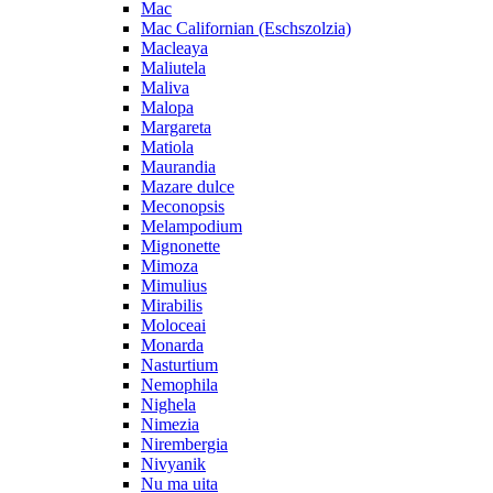
Mac
Mac Californian (Eschszolzia)
Macleaya
Maliutela
Maliva
Malopa
Margareta
Matiola
Maurandia
Mazare dulce
Meconopsis
Melampodium
Mignonette
Mimoza
Mimulius
Mirabilis
Moloceai
Monarda
Nasturtium
Nemophila
Nighela
Nimezia
Nirembergia
Nivyanik
Nu ma uita