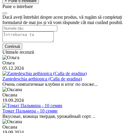
+ Pune o intrebare
Pune o intrebare
Dacă aveți întrebări despre acest produs, vă rugăm să completați
formularul de mai jos și vă vom răspunde cât mai curând posibil.
Continuă
Ultimele recenzii
Ольга
05.12.2024
Zantedeschia aethiopica (Calla de gradina)
Очень симпатичные клубни и итог по посже...
Оксана
19.09.2024
Томат Пальмира - 10 семян
Вкусные, кожица твердая, урожайный сорт. ..
Оксана
19.09.2024