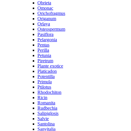
Obrieta
Omonac
Orichofragmus
Origanum
Orlaya
Osteospermum
Pasiflora
Pelargonia
Pentas
Perilla
Petunia
Piretrum
Plante exotice
Platicadon
Potentilla
Primula
Ptilotus
Rhodochiton
Ricin
Romanita
Rudbechia
Salipiglosis
Salvie
Santolina
Sanvitalia