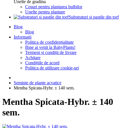
Unelte de gradina
Cosuri pentru plantarea bulbilor
Unelte pentru plantare
Substraturi si pastile din torf
Blog
Blog
Informaţii
Politica de confidențialitate
Bine ai venit la BabyPlants!
Termeni și condiții de livrare
Achitare
Condițiile de acord
Politica de utilizare cookie-uri
Seminte de plante acvatice
Mentha Spicata-Hybr. ± 140 sem.
Mentha Spicata-Hybr. ± 140
sem.