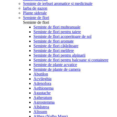
Semințe de ierburi aromatice și medicinale
Iarba de gazon
Plante siderale
Seminte de flori
Seminte de flori
Seminte de flori multeanuale
Seminte de flori pentru taiere
Seminte de flori acoperitoare de sol
Seminte de flori aromate
Semințe de flori cățărătoare
Seminte de flori melifere
Seminte de flori pentru alpinarii
Semințe de flori pentru balcoane și containere
Seminte de plante acvatice
Seminte de plante de camera
Abutilon
Acvileghia
Adenofora
Aethionema
Agastache
Agheratum
Agrostemma
Albăstrea
Alissum
Althea (Nalba Mare)