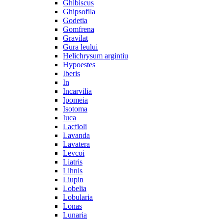
Ghibiscus
Ghipsofila
Godetia
Gomfrena
Gravilat
Gura leului
Helichrysum argintiu
Hypoestes
Iberis
In
Incarvilia
Ipomeia
Isotoma
Iuca
Lacfioli
Lavanda
Lavatera
Levcoi
Liatris
Lihnis
Liupin
Lobelia
Lobularia
Lonas
Lunaria