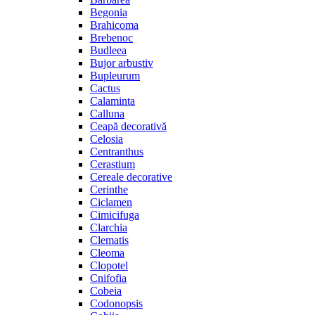
Begonia
Brahicoma
Brebenoc
Budleea
Bujor arbustiv
Bupleurum
Cactus
Calaminta
Calluna
Ceapă decorativă
Celosia
Centranthus
Cerastium
Cereale decorative
Cerinthe
Ciclamen
Cimicifuga
Clarchia
Clematis
Cleoma
Clopotel
Cnifofia
Cobeia
Codonopsis