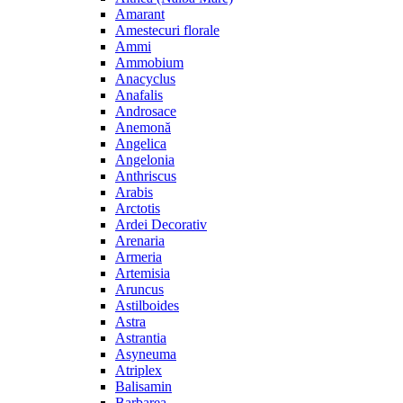
Amarant
Amestecuri florale
Ammi
Ammobium
Anacyclus
Anafalis
Androsace
Anemonă
Angelica
Angelonia
Anthriscus
Arabis
Arctotis
Ardei Decorativ
Arenaria
Armeria
Artemisia
Aruncus
Astilboides
Astra
Astrantia
Asyneuma
Atriplex
Balisamin
Barbarea