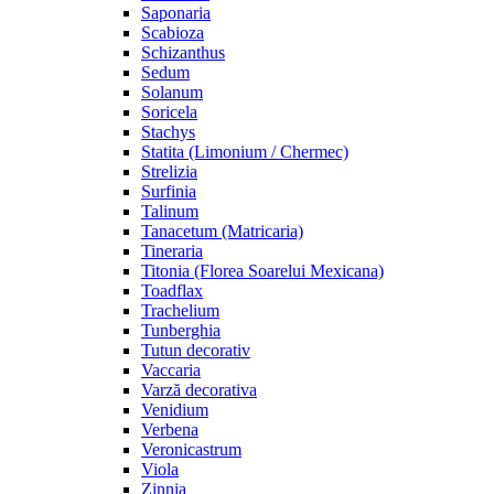
Saponaria
Scabioza
Schizanthus
Sedum
Solanum
Soricela
Stachys
Statita (Limonium / Chermec)
Strelizia
Surfinia
Talinum
Tanacetum (Matricaria)
Tineraria
Titonia (Florea Soarelui Mexicana)
Toadflax
Trachelium
Tunberghia
Tutun decorativ
Vaccaria
Varză decorativa
Venidium
Verbena
Veronicastrum
Viola
Zinnia