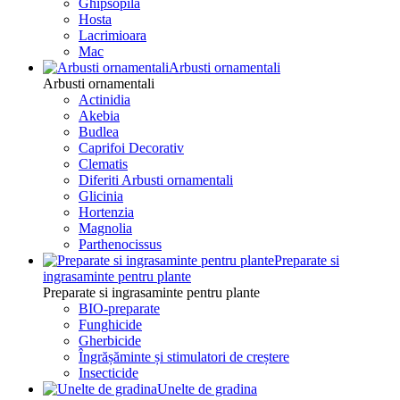
Ghipsopila
Hosta
Lacrimioara
Mac
Arbusti ornamentali
Arbusti ornamentali
Actinidia
Akebia
Budlea
Caprifoi Decorativ
Clematis
Diferiti Arbusti ornamentali
Glicinia
Hortenzia
Magnolia
Parthenocissus
Preparate si
ingrasaminte pentru plante
Preparate si ingrasaminte pentru plante
BIO-preparate
Funghicide
Gherbicide
Îngrășăminte și stimulatori de creștere
Insecticide
Unelte de gradina