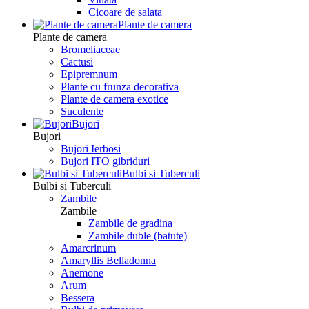
Сicoare de salata
Plante de camera
Plante de camera
Bromeliaceae
Cactusi
Epipremnum
Plante cu frunza decorativa
Plante de camera exotice
Suculente
Bujori
Bujori
Bujori Ierbosi
Bujori ITO gibriduri
Bulbi si Tuberculi
Bulbi si Tuberculi
Zambile
Zambile
Zambile de gradina
Zambile duble (batute)
Amarcrinum
Amaryllis Belladonna
Anemone
Arum
Bessera