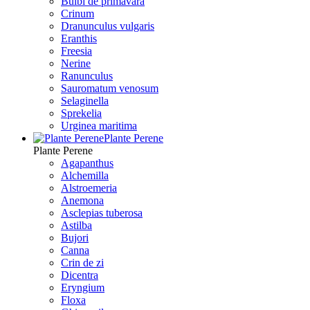
Bulbi de primavara
Crinum
Dranunculus vulgaris
Eranthis
Freesiа
Nerine
Ranunculus
Sauromatum venosum
Selaginella
Sprekelia
Urginea maritima
Plante Perene
Plante Perene
Agapanthus
Alchemilla
Alstroemeria
Anemona
Asclepias tuberosa
Astilba
Bujori
Canna
Crin de zi
Dicentra
Eryngium
Floxa