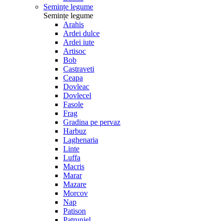
Semințe legume
Semințe legume
Arahis
Ardei dulce
Ardei iute
Artisoc
Bob
Castraveti
Ceapa
Dovleac
Dovlecel
Fasole
Frag
Gradina pe pervaz
Harbuz
Laghenaria
Linte
Luffa
Macris
Marar
Mazare
Morcov
Nap
Patison
Patrunjel