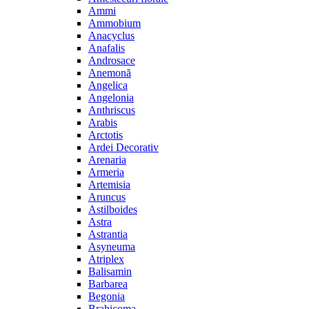
Ammi
Ammobium
Anacyclus
Anafalis
Androsace
Anemonă
Angelica
Angelonia
Anthriscus
Arabis
Arctotis
Ardei Decorativ
Arenaria
Armeria
Artemisia
Aruncus
Astilboides
Astra
Astrantia
Asyneuma
Atriplex
Balisamin
Barbarea
Begonia
Brahicoma