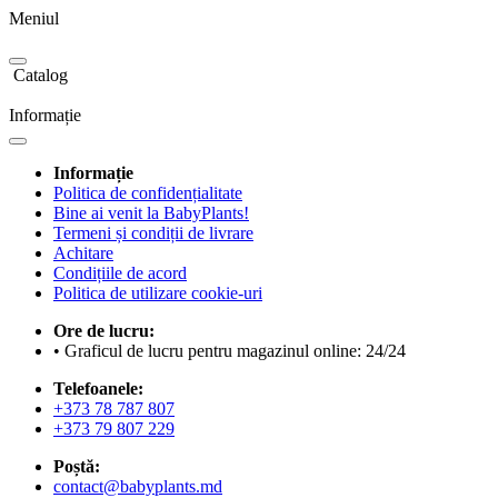
Meniul
Catalog
Informație
Informație
Politica de confidențialitate
Bine ai venit la BabyPlants!
Termeni și condiții de livrare
Achitare
Condițiile de acord
Politica de utilizare cookie-uri
Ore de lucru:
• Graficul de lucru pentru magazinul online: 24/24
Telefoanele:
+373 78 787 807
+373 79 807 229
Poștă:
contact@babyplants.md