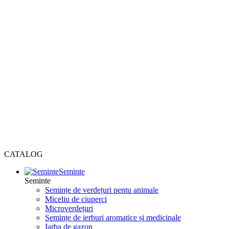
CATALOG
Seminte
Seminte
Semințe de verdețuri pentu animale
Miceliu de ciuperci
Microverdețuri
Semințe de ierburi aromatice și medicinale
Iarba de gazon