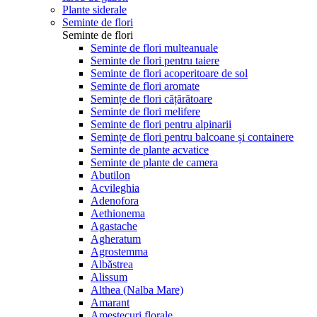
Plante siderale
Seminte de flori
Seminte de flori
Seminte de flori multeanuale
Seminte de flori pentru taiere
Seminte de flori acoperitoare de sol
Seminte de flori aromate
Semințe de flori cățărătoare
Seminte de flori melifere
Seminte de flori pentru alpinarii
Semințe de flori pentru balcoane și containere
Seminte de plante acvatice
Seminte de plante de camera
Abutilon
Acvileghia
Adenofora
Aethionema
Agastache
Agheratum
Agrostemma
Albăstrea
Alissum
Althea (Nalba Mare)
Amarant
Amestecuri florale