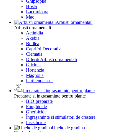
Ghipsopila
Hosta
Lacrimioara
Mac
Arbusti ornamentali
Arbusti ornamentali
Actinidia
Akebia
Budlea
Caprifoi Decorativ
Clematis
Diferiti Arbusti ornamentali
Glicinia
Hortenzia
Magnolia
Parthenocissus
Preparate si ingrasaminte pentru plante
Preparate si ingrasaminte pentru plante
BIO-preparate
Funghicide
Gherbicide
Îngrășăminte și stimulatori de creștere
Insecticide
Unelte de gradina