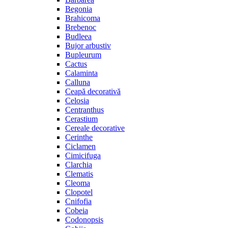
Begonia
Brahicoma
Brebenoc
Budleea
Bujor arbustiv
Bupleurum
Cactus
Calaminta
Calluna
Ceapă decorativă
Celosia
Centranthus
Cerastium
Cereale decorative
Cerinthe
Ciclamen
Cimicifuga
Clarchia
Clematis
Cleoma
Clopotel
Cnifofia
Cobeia
Codonopsis