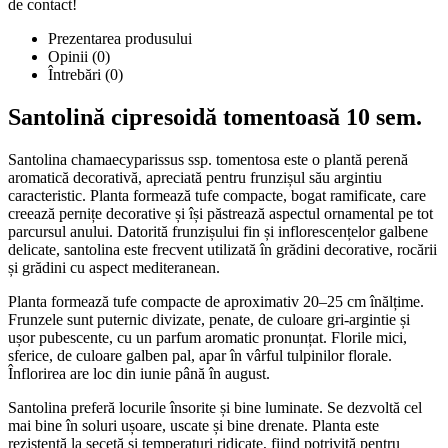
de contact!
Prezentarea produsului
Opinii (0)
Întrebări
(0)
Santolină cipresoidă tomentoasă 10 sem.
Santolina chamaecyparissus ssp. tomentosa este o plantă perenă
aromatică decorativă, apreciată pentru frunzișul său argintiu
caracteristic. Planta formează tufe compacte, bogat ramificate, care
creează pernițe decorative și își păstrează aspectul ornamental pe tot
parcursul anului. Datorită frunzișului fin și inflorescențelor galbene
delicate, santolina este frecvent utilizată în grădini decorative, rocării
și grădini cu aspect mediteranean.
Planta formează tufe compacte de aproximativ 20–25 cm înălțime.
Frunzele sunt puternic divizate, penate, de culoare gri-argintie și
ușor pubescente, cu un parfum aromatic pronunțat. Florile mici,
sferice, de culoare galben pal, apar în vârful tulpinilor florale.
Înflorirea are loc din iunie până în august.
Santolina preferă locurile însorite și bine luminate. Se dezvoltă cel
mai bine în soluri ușoare, uscate și bine drenate. Planta este
rezistentă la secetă și temperaturi ridicate, fiind potrivită pentru