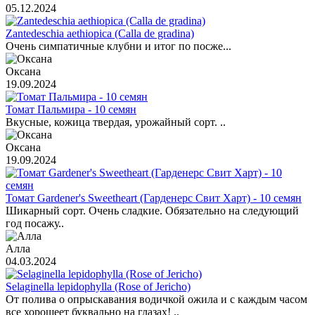
05.12.2024
Zantedeschia aethiopica (Calla de gradina)
Очень симпатичные клубни и итог по посже...
Оксана
19.09.2024
Томат Пальмира - 10 семян
Вкусные, кожица твердая, урожайный сорт. ..
Оксана
19.09.2024
Томат Gardener's Sweetheart (Гарденерс Свит Харт) - 10 семян
Шикарный сорт. Очень сладкие. Обязательно на следующий
год посажу..
Алла
04.03.2024
Selaginella lepidophylla (Rose of Jericho)
От полива о опрыскавания водичкой ожила и с каждым часом
все хорошеет буквально на глазах! ..