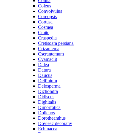
Cohiia
Coleus
Convolvulus
Coreopsis
Cortusa
Cosmea
Craite
Craspedia
Cretisoara persiana
Crizantema
Cserantemum
Cvamaclit
Dalea
Datura
Daucus
Delfinium
Delosperma
Dichondra
Didiscus
Dighitalis
Dimorfotica
Dolichos
Dorotheanthus
Dovleac decorativ
Echinacea