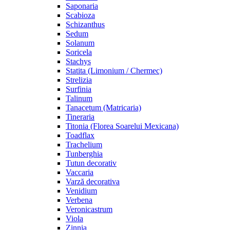
Saponaria
Scabioza
Schizanthus
Sedum
Solanum
Soricela
Stachys
Statita (Limonium / Chermec)
Strelizia
Surfinia
Talinum
Tanacetum (Matricaria)
Tineraria
Titonia (Florea Soarelui Mexicana)
Toadflax
Trachelium
Tunberghia
Tutun decorativ
Vaccaria
Varză decorativa
Venidium
Verbena
Veronicastrum
Viola
Zinnia