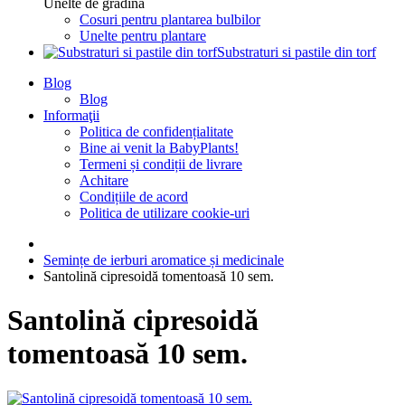
Unelte de gradina
Cosuri pentru plantarea bulbilor
Unelte pentru plantare
Substraturi si pastile din torf
Blog
Blog
Informaţii
Politica de confidențialitate
Bine ai venit la BabyPlants!
Termeni și condiții de livrare
Achitare
Condițiile de acord
Politica de utilizare cookie-uri
Semințe de ierburi aromatice și medicinale
Santolină cipresoidă tomentoasă 10 sem.
Santolină cipresoidă
tomentoasă 10 sem.