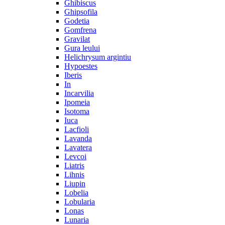
Ghibiscus
Ghipsofila
Godetia
Gomfrena
Gravilat
Gura leului
Helichrysum argintiu
Hypoestes
Iberis
In
Incarvilia
Ipomeia
Isotoma
Iuca
Lacfioli
Lavanda
Lavatera
Levcoi
Liatris
Lihnis
Liupin
Lobelia
Lobularia
Lonas
Lunaria