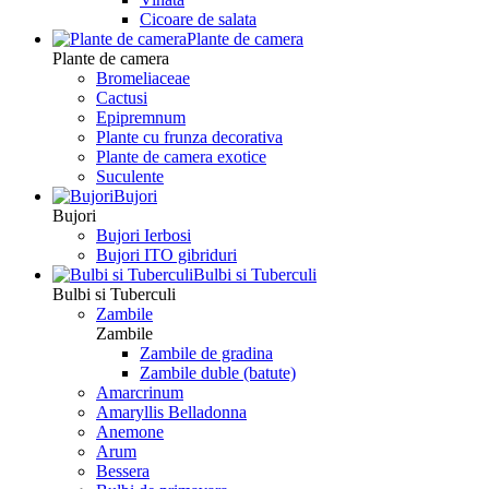
Сicoare de salata
Plante de camera
Plante de camera
Bromeliaceae
Cactusi
Epipremnum
Plante cu frunza decorativa
Plante de camera exotice
Suculente
Bujori
Bujori
Bujori Ierbosi
Bujori ITO gibriduri
Bulbi si Tuberculi
Bulbi si Tuberculi
Zambile
Zambile
Zambile de gradina
Zambile duble (batute)
Amarcrinum
Amaryllis Belladonna
Anemone
Arum
Bessera