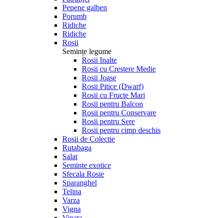
Pepene galben
Porumb
Ridiche
Ridiche
Rosii
Semințe legume
Rosii Inalte
Rosii cu Crestere Medie
Rosii Joase
Rosii Pitice (Dwarf)
Rosii cu Fructe Mari
Rosii pentru Balcon
Rosii pentru Conservare
Rosii pentru Sere
Rosii pentru cimp deschis
Rosii de Colectie
Rutabaga
Salat
Seminte exotice
Sfecala Rosie
Sparanghel
Telina
Varza
Vigna
Vinata