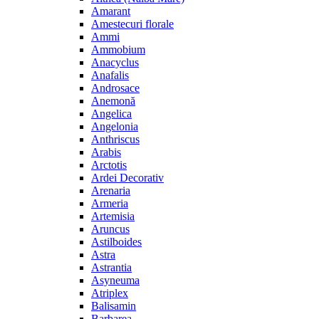
Amarant
Amestecuri florale
Ammi
Ammobium
Anacyclus
Anafalis
Androsace
Anemonă
Angelica
Angelonia
Anthriscus
Arabis
Arctotis
Ardei Decorativ
Arenaria
Armeria
Artemisia
Aruncus
Astilboides
Astra
Astrantia
Asyneuma
Atriplex
Balisamin
Barbarea