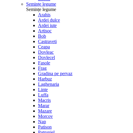
Semințe legume
Semințe legume
Arahis
Ardei dulce
Ardei iute
Artisoc
Bob
Castraveti
Ceapa
Dovleac
Dovlecel
Fasole
Frag
Gradina pe pervaz
Harbuz
Laghenaria
Linte
Luffa
Macris
Marar
Mazare
Morcov
Nap
Patison
Patrunjel