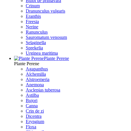
Bulbi de primavara
Crinum
Dranunculus vulgaris
Eranthis
Freesiа
Nerine
Ranunculus
Sauromatum venosum
Selaginella
Sprekelia
Urginea maritima
Plante Perene
Plante Perene
Agapanthus
Alchemilla
Alstroemeria
Anemona
Asclepias tuberosa
Astilba
Bujori
Canna
Crin de zi
Dicentra
Eryngium
Floxa