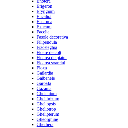
Enotera
Erigeron
Eryngium
Eucalipt
Eustoma
Exacum
Facelia
Fasole decorativa
Filipendula
Fizosteghia
Floare de colț
Floarea de piatra
Floarea soarelui
Floxa
Gailardia
Galbenele
Garoafa
Gazania
Ghelenium
Ghelihrizum
Gheliopsis
Gheliotrop
Ghelipterum
Gheorghine
Gherbera