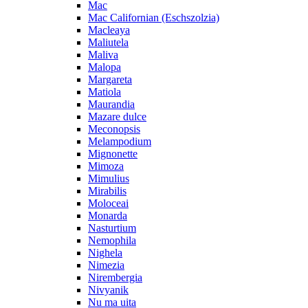
Mac
Mac Californian (Eschszolzia)
Macleaya
Maliutela
Maliva
Malopa
Margareta
Matiola
Maurandia
Mazare dulce
Meconopsis
Melampodium
Mignonette
Mimoza
Mimulius
Mirabilis
Moloceai
Monarda
Nasturtium
Nemophila
Nighela
Nimezia
Nirembergia
Nivyanik
Nu ma uita