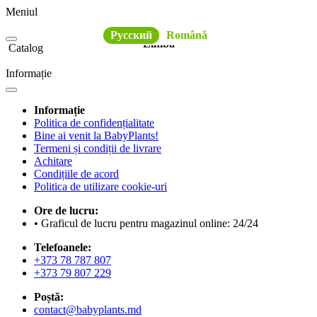
Meniul
Русский
Română
Limba
Catalog
Informație
Informație
Politica de confidențialitate
Bine ai venit la BabyPlants!
Termeni și condiții de livrare
Achitare
Condițiile de acord
Politica de utilizare cookie-uri
Ore de lucru:
• Graficul de lucru pentru magazinul online: 24/24
Telefoanele:
+373 78 787 807
+373 79 807 229
Poștă:
contact@babyplants.md