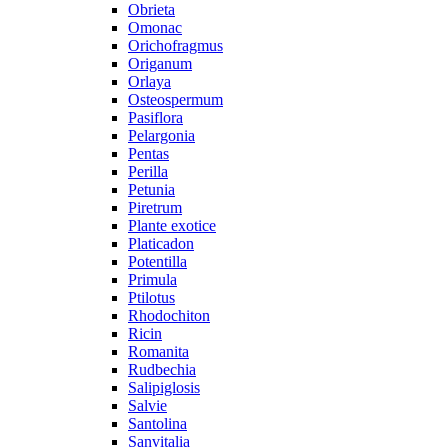
Obrieta
Omonac
Orichofragmus
Origanum
Orlaya
Osteospermum
Pasiflora
Pelargonia
Pentas
Perilla
Petunia
Piretrum
Plante exotice
Platicadon
Potentilla
Primula
Ptilotus
Rhodochiton
Ricin
Romanita
Rudbechia
Salipiglosis
Salvie
Santolina
Sanvitalia