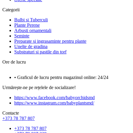
Categorii
Bulbi si Tuberculi
Plante Perene
Arbusti ornamentali
Seminte
Preparate si ingrasaminte pentru plante
Unelte de gradina
Substraturi si pastile din torf
Ore de lucru
• Graficul de lucru pentru magazinul online: 24/24
Urmărește-ne pe rețelele de socializare!
https://www.facebook.com/babyorchidsmd
https://www.instagram.com/babyplantsmd/
Contacte
+373 78 787 807
+373 78 787 807