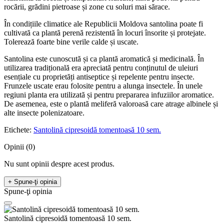
rocării, grădini pietroase și zone cu soluri mai sărace.
În condițiile climatice ale Republicii Moldova santolina poate fi
cultivată ca plantă perenă rezistentă în locuri însorite și protejate.
Tolerează foarte bine verile calde și uscate.
Santolina este cunoscută și ca plantă aromatică și medicinală. În
utilizarea tradițională era apreciată pentru conținutul de uleiuri
esențiale cu proprietăți antiseptice și repelente pentru insecte.
Frunzele uscate erau folosite pentru a alunga insectele. În unele
regiuni planta era utilizată și pentru prepararea infuziilor aromatice.
De asemenea, este o plantă meliferă valoroasă care atrage albinele și
alte insecte polenizatoare.
Etichete:
Santolină cipresoidă tomentoasă 10 sem.
Opinii (0)
Nu sunt opinii despre acest produs.
+ Spune-ţi opinia
Spune-ţi opinia
Santolină cipresoidă tomentoasă 10 sem.