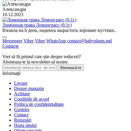
Александра
10.12.2023
Лимонная трава Лемонграсс (0.1г)
Взошла на 6 день, надеюсь вырастить хорошие кустики..
Messenger
Viber
Viber
WhatsApp
contact@babyplants.md
Contacte
Vrei să fii primul care știe despre reduceri?
Aboneaza-te la newsletter-ul nostru
Abonează-te
Informaţii
Livrare
Despre magazin
Achitare
Condițiile de acord
Politica de confidențialitate
Cookies
Contact
Returnări
Harta sitului
Oferte speciale