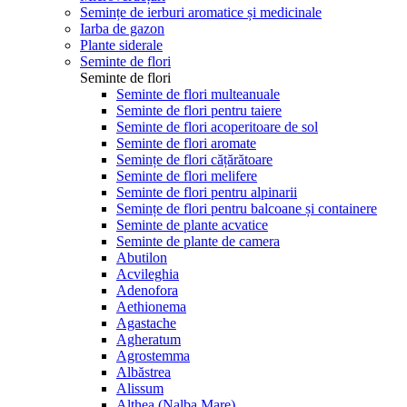
Semințe de ierburi aromatice și medicinale
Iarba de gazon
Plante siderale
Seminte de flori
Seminte de flori
Seminte de flori multeanuale
Seminte de flori pentru taiere
Seminte de flori acoperitoare de sol
Seminte de flori aromate
Semințe de flori cățărătoare
Seminte de flori melifere
Seminte de flori pentru alpinarii
Semințe de flori pentru balcoane și containere
Seminte de plante acvatice
Seminte de plante de camera
Abutilon
Acvileghia
Adenofora
Aethionema
Agastache
Agheratum
Agrostemma
Albăstrea
Alissum
Althea (Nalba Mare)