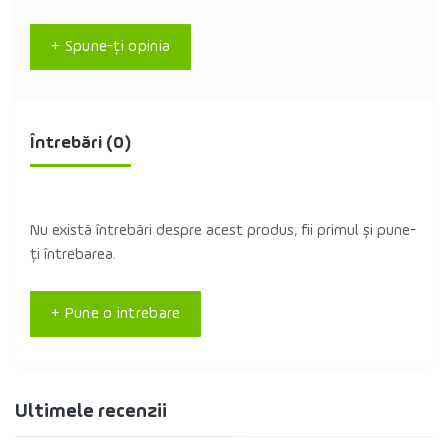
+ Spune-ţi opinia
Întrebări
(0)
Nu există întrebări despre acest produs, fii primul și pune-
ți întrebarea.
+ Pune o intrebare
Ultimele recenzii