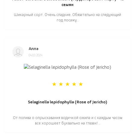
семян
Шикарный сорт. Очень сладкие. Обязательно на следующий
год посажу..
Алла
04.03.2024
Selaginella lepidophylla (Rose of Jericho)
От полива о опрыскавания водичкой ожила и с каждым часом
все хорошеет буквально на глазах! ..