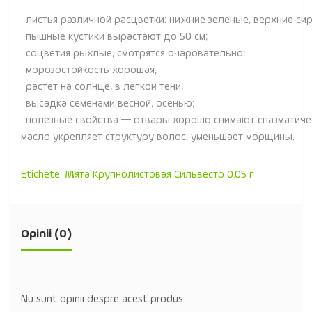
· листья различной расцветки: нижние зеленые, верхние си
· пышные кустики вырастают до 50 см;
· соцветия рыхлые, смотрятся очаровательно;
· морозостойкость хорошая;
· растет на солнце, в легкой тени;
· высадка семенами весной, осенью;
· полезные свойства — отвары хорошо снимают спазматиче
масло укрепляет структуру волос, уменьшает морщины.
Etichete:
Мята Крупнолистовая Сильвестр 0.05 г
Opinii (0)
Nu sunt opinii despre acest produs.