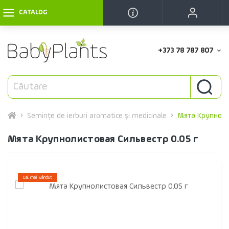
CATALOG
+373 78 787 807
Semințe de ierburi aromatice și medicinale
Мята Крупноли
Мята Крупнолистовая Сильвестр 0.05 г
Cel mai vândut