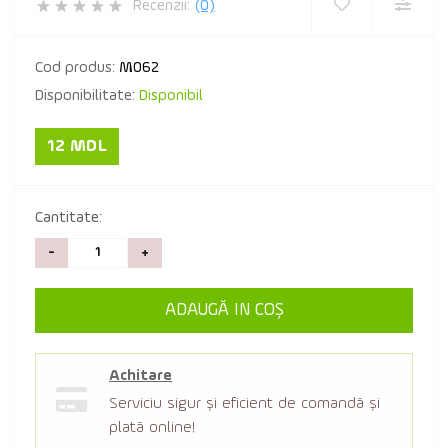
Recenzii:
(0)
Cod produs:
M062
Disponibilitate:
Disponibil
12 MDL
Cantitate:
-
+
ADAUGĂ IN COŞ
Achitare
Serviciu sigur şi eficient de comandă şi
plată online!