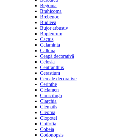
Begonia
Brahicoma
Brebenoc
Budleea
Bujor arbustiv
Bupleurum
Cactus
Calaminta
Calluna
Ceapă decorativă
Celosia
Centranthus
Cerastium
Cereale decorative
Cerinthe
Ciclamen
Cimicifuga
Clarchia
Clematis
Cleoma
Clopotel
Cnifofia
Cobeia
Codonopsis