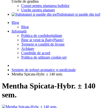
Unelte de gradina
Cosuri pentru plantarea bulbilor
Unelte pentru plantare
Substraturi si pastile din torf
Blog
Blog
Informaţii
Politica de confidențialitate
Bine ai venit la BabyPlants!
Termeni și condiții de livrare
Achitare
Condițiile de acord
Politica de utilizare cookie-uri
Semințe de ierburi aromatice și medicinale
Mentha Spicata-Hybr. ± 140 sem.
Mentha Spicata-Hybr. ± 140
sem.