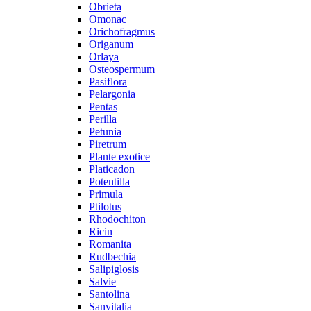
Obrieta
Omonac
Orichofragmus
Origanum
Orlaya
Osteospermum
Pasiflora
Pelargonia
Pentas
Perilla
Petunia
Piretrum
Plante exotice
Platicadon
Potentilla
Primula
Ptilotus
Rhodochiton
Ricin
Romanita
Rudbechia
Salipiglosis
Salvie
Santolina
Sanvitalia