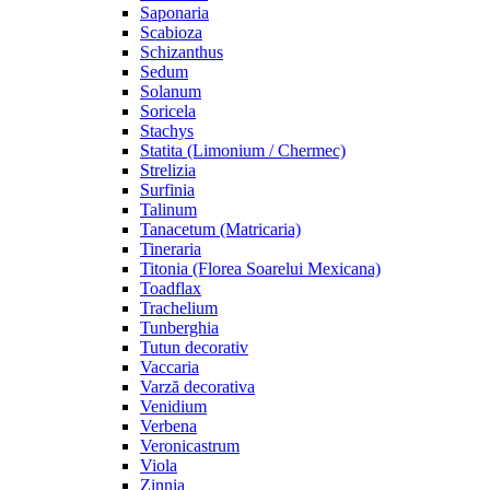
Saponaria
Scabioza
Schizanthus
Sedum
Solanum
Soricela
Stachys
Statita (Limonium / Chermec)
Strelizia
Surfinia
Talinum
Tanacetum (Matricaria)
Tineraria
Titonia (Florea Soarelui Mexicana)
Toadflax
Trachelium
Tunberghia
Tutun decorativ
Vaccaria
Varză decorativa
Venidium
Verbena
Veronicastrum
Viola
Zinnia