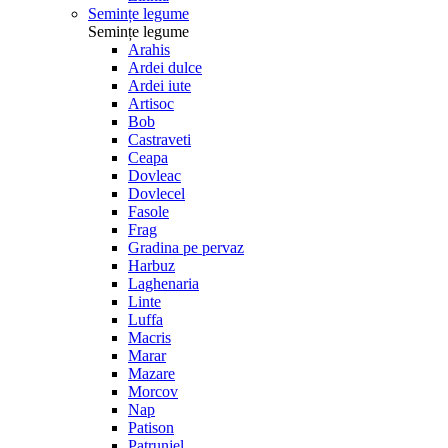
Semințe legume
Semințe legume
Arahis
Ardei dulce
Ardei iute
Artisoc
Bob
Castraveti
Ceapa
Dovleac
Dovlecel
Fasole
Frag
Gradina pe pervaz
Harbuz
Laghenaria
Linte
Luffa
Macris
Marar
Mazare
Morcov
Nap
Patison
Patrunjel