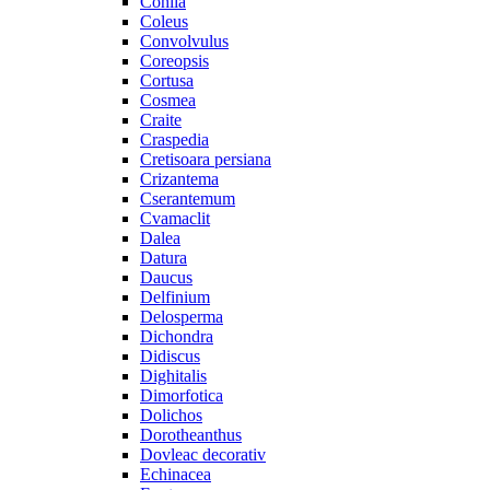
Cohiia
Coleus
Convolvulus
Coreopsis
Cortusa
Cosmea
Craite
Craspedia
Cretisoara persiana
Crizantema
Cserantemum
Cvamaclit
Dalea
Datura
Daucus
Delfinium
Delosperma
Dichondra
Didiscus
Dighitalis
Dimorfotica
Dolichos
Dorotheanthus
Dovleac decorativ
Echinacea