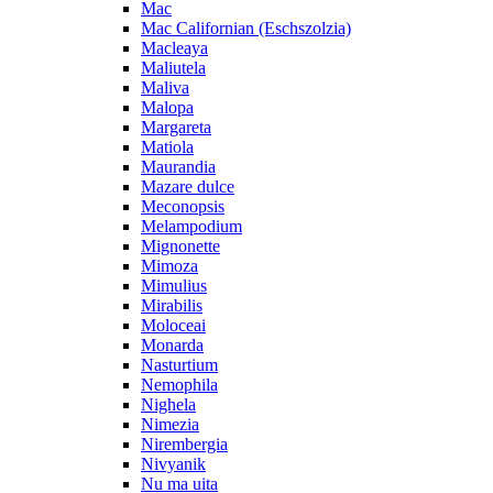
Mac
Mac Californian (Eschszolzia)
Macleaya
Maliutela
Maliva
Malopa
Margareta
Matiola
Maurandia
Mazare dulce
Meconopsis
Melampodium
Mignonette
Mimoza
Mimulius
Mirabilis
Moloceai
Monarda
Nasturtium
Nemophila
Nighela
Nimezia
Nirembergia
Nivyanik
Nu ma uita