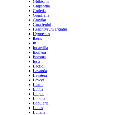
Ghibiscus
Ghipsofila
Godetia
Gomfrena
Gravilat
Gura leului
Helichrysum argintiu
Hypoestes
Iberis
In
Incarvilia
Ipomeia
Isotoma
Iuca
Lacfioli
Lavanda
Lavatera
Levcoi
Liatris
Lihnis
Liupin
Lobelia
Lobularia
Lonas
Lunaria