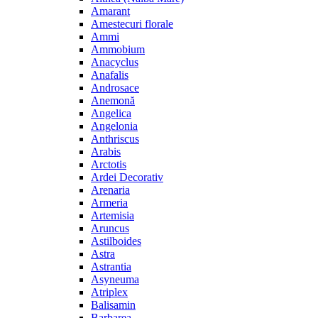
Amarant
Amestecuri florale
Ammi
Ammobium
Anacyclus
Anafalis
Androsace
Anemonă
Angelica
Angelonia
Anthriscus
Arabis
Arctotis
Ardei Decorativ
Arenaria
Armeria
Artemisia
Aruncus
Astilboides
Astra
Astrantia
Asyneuma
Atriplex
Balisamin
Barbarea