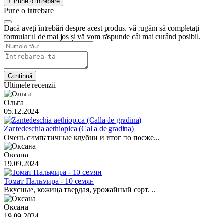
+ Pune o intrebare
Pune o intrebare
Dacă aveți întrebări despre acest produs, vă rugăm să completați
formularul de mai jos și vă vom răspunde cât mai curând posibil.
Continuă
Ultimele recenzii
Ольга
05.12.2024
Zantedeschia aethiopica (Calla de gradina)
Очень симпатичные клубни и итог по посже...
Оксана
19.09.2024
Томат Пальмира - 10 семян
Вкусные, кожица твердая, урожайный сорт. ..
Оксана
19.09.2024