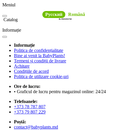
Meniul
Русский
Română
Limba
Catalog
Informație
Informație
Politica de confidențialitate
Bine ai venit la BabyPlants!
Termeni și condiții de livrare
Achitare
Condițiile de acord
Politica de utilizare cookie-uri
Ore de lucru:
• Graficul de lucru pentru magazinul online: 24/24
Telefoanele:
+373 78 787 807
+373 79 807 229
Poștă:
contact@babyplants.md