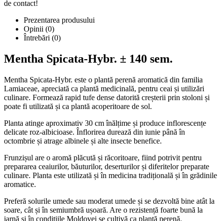
de contact!
Prezentarea produsului
Opinii (0)
Întrebări
(0)
Mentha Spicata-Hybr. ± 140 sem.
Mentha Spicata-Hybr. este o plantă perenă aromatică din familia
Lamiaceae, apreciată ca plantă medicinală, pentru ceai și utilizări
culinare. Formează rapid tufe dense datorită creșterii prin stoloni și
poate fi utilizată și ca plantă acoperitoare de sol.
Planta atinge aproximativ 30 cm înălțime și produce inflorescențe
delicate roz-albicioase. Înflorirea durează din iunie până în
octombrie și atrage albinele și alte insecte benefice.
Frunzișul are o aromă plăcută și răcoritoare, fiind potrivit pentru
prepararea ceaiurilor, băuturilor, deserturilor și diferitelor preparate
culinare. Planta este utilizată și în medicina tradițională și în grădinile
aromatice.
Preferă solurile umede sau moderat umede și se dezvoltă bine atât la
soare, cât și în semiumbră ușoară. Are o rezistență foarte bună la
iarnă și în condițiile Moldovei se cultivă ca plantă perenă.