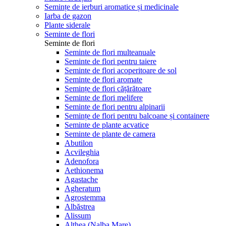
Semințe de ierburi aromatice și medicinale
Iarba de gazon
Plante siderale
Seminte de flori
Seminte de flori
Seminte de flori multeanuale
Seminte de flori pentru taiere
Seminte de flori acoperitoare de sol
Seminte de flori aromate
Semințe de flori cățărătoare
Seminte de flori melifere
Seminte de flori pentru alpinarii
Semințe de flori pentru balcoane și containere
Seminte de plante acvatice
Seminte de plante de camera
Abutilon
Acvileghia
Adenofora
Aethionema
Agastache
Agheratum
Agrostemma
Albăstrea
Alissum
Althea (Nalba Mare)