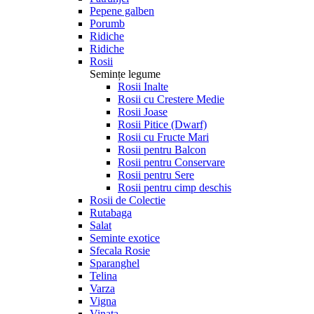
Pepene galben
Porumb
Ridiche
Ridiche
Rosii
Semințe legume
Rosii Inalte
Rosii cu Crestere Medie
Rosii Joase
Rosii Pitice (Dwarf)
Rosii cu Fructe Mari
Rosii pentru Balcon
Rosii pentru Conservare
Rosii pentru Sere
Rosii pentru cimp deschis
Rosii de Colectie
Rutabaga
Salat
Seminte exotice
Sfecala Rosie
Sparanghel
Telina
Varza
Vigna
Vinata