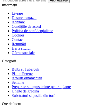
Abonează-te
Informaţii
Livrare
Despre magazin
Achitare
Condițiile de acord
Politica de confidențialitate
Cookies
Contact
Returnări
Harta sitului
Oferte speciale
Categorii
Bulbi si Tuberculi
Plante Perene
Arbusti ornamentali
Seminte
Preparate si ingrasaminte pentru plante
Unelte de gradina
Substraturi si pastile din torf
Ore de lucru