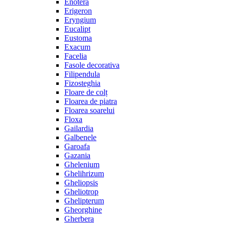
Enotera
Erigeron
Eryngium
Eucalipt
Eustoma
Exacum
Facelia
Fasole decorativa
Filipendula
Fizosteghia
Floare de colț
Floarea de piatra
Floarea soarelui
Floxa
Gailardia
Galbenele
Garoafa
Gazania
Ghelenium
Ghelihrizum
Gheliopsis
Gheliotrop
Ghelipterum
Gheorghine
Gherbera