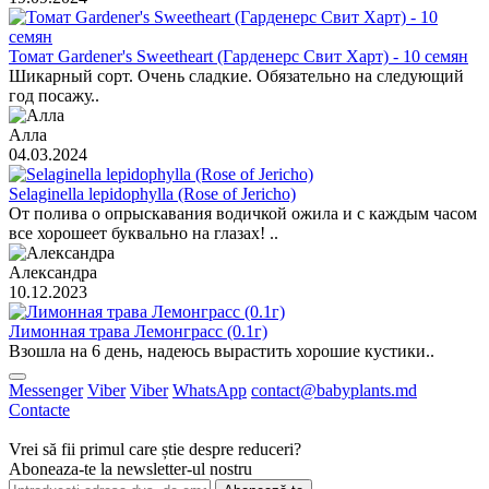
Томат Gardener's Sweetheart (Гарденерс Свит Харт) - 10 семян
Шикарный сорт. Очень сладкие. Обязательно на следующий
год посажу..
Алла
04.03.2024
Selaginella lepidophylla (Rose of Jericho)
От полива о опрыскавания водичкой ожила и с каждым часом
все хорошеет буквально на глазах! ..
Александра
10.12.2023
Лимонная трава Лемонграсс (0.1г)
Взошла на 6 день, надеюсь вырастить хорошие кустики..
Messenger
Viber
Viber
WhatsApp
contact@babyplants.md
Contacte
Vrei să fii primul care știe despre reduceri?
Aboneaza-te la newsletter-ul nostru