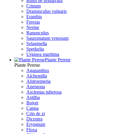
Bulbi de primavara
Crinum
Dranunculus vulgaris
Eranthis
Freesiа
Nerine
Ranunculus
Sauromatum venosum
Selaginella
Sprekelia
Urginea maritima
Plante Perene
Plante Perene
Agapanthus
Alchemilla
Alstroemeria
Anemona
Asclepias tuberosa
Astilba
Bujori
Canna
Crin de zi
Dicentra
Eryngium
Floxa