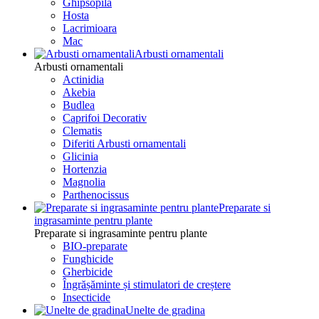
Ghipsopila
Hosta
Lacrimioara
Mac
Arbusti ornamentali
Arbusti ornamentali
Actinidia
Akebia
Budlea
Caprifoi Decorativ
Clematis
Diferiti Arbusti ornamentali
Glicinia
Hortenzia
Magnolia
Parthenocissus
Preparate si
ingrasaminte pentru plante
Preparate si ingrasaminte pentru plante
BIO-preparate
Funghicide
Gherbicide
Îngrășăminte și stimulatori de creștere
Insecticide
Unelte de gradina