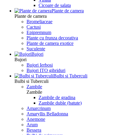
Сicoare de salata
Plante de camera
Plante de camera
Bromeliaceae
Cactusi
Epipremnum
Plante cu frunza decorativa
Plante de camera exotice
Suculente
Bujori
Bujori
Bujori Ierbosi
Bujori ITO gibriduri
Bulbi si Tuberculi
Bulbi si Tuberculi
Zambile
Zambile
Zambile de gradina
Zambile duble (batute)
Amarcrinum
Amaryllis Belladonna
Anemone
Arum
Bessera