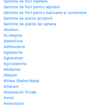
Seminte de flori melifere
Seminte de flori pentru alpinarii
Semințe de flori pentru balcoane și containere
Seminte de plante acvatice
Seminte de plante de camera
Abutilon
Acvileghia
Adenofora
Aethionema
Agastache
Agheratum
Agrostemma
Albăstrea
Alissum
Althea (Nalba Mare)
Amarant
Amestecuri florale
Ammi
Ammobium