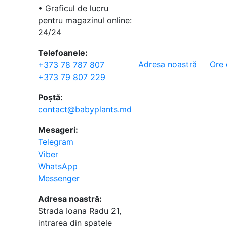
• Graficul de lucru
pentru magazinul online:
24/24
Telefoanele:
Adresa noastră
Ore 
+373 78 787 807
+373 79 807 229
Poștă:
contact@babyplants.md
Mesageri:
Telegram
Viber
WhatsApp
Messenger
Adresa noastră:
Strada Ioana Radu 21,
intrarea din spatele