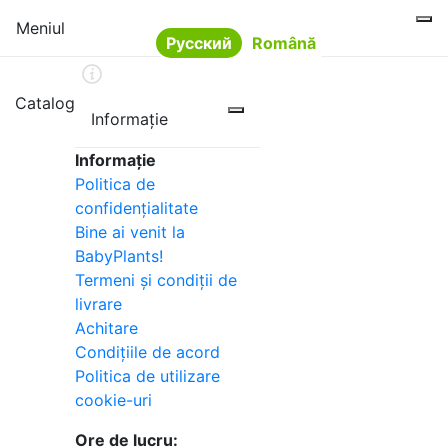
Meniul
Русский
Română
Limba
Catalog
Informație
Informație
Politica de
confidențialitate
Bine ai venit la
BabyPlants!
Termeni și condiții de
livrare
Achitare
Condițiile de acord
Politica de utilizare
cookie-uri
Ore de lucru: