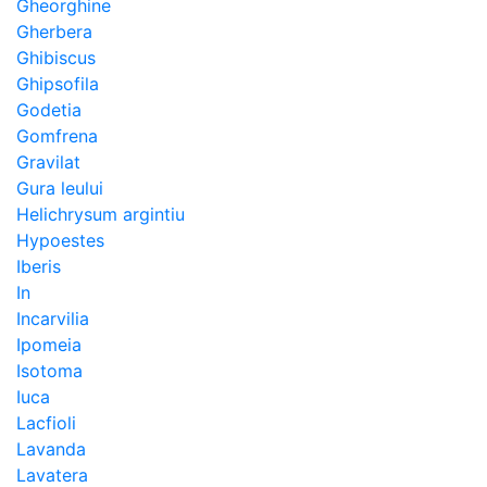
Gheorghine
Gherbera
Ghibiscus
Ghipsofila
Godetia
Gomfrena
Gravilat
Gura leului
Helichrysum argintiu
Hypoestes
Iberis
In
Incarvilia
Ipomeia
Isotoma
Iuca
Lacfioli
Lavanda
Lavatera