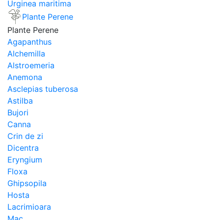
Urginea maritima
Plante Perene
Plante Perene
Agapanthus
Alchemilla
Alstroemeria
Anemona
Asclepias tuberosa
Astilba
Bujori
Canna
Crin de zi
Dicentra
Eryngium
Floxa
Ghipsopila
Hosta
Lacrimioara
Mac