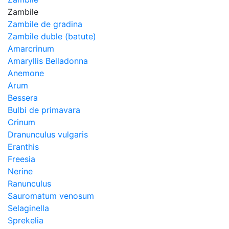
Zambile
Zambile de gradina
Zambile duble (batute)
Amarcrinum
Amaryllis Belladonna
Anemone
Arum
Bessera
Bulbi de primavara
Crinum
Dranunculus vulgaris
Eranthis
Freesiа
Nerine
Ranunculus
Sauromatum venosum
Selaginella
Sprekelia