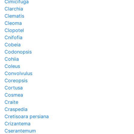
Cimicifuga
Clarchia
Clematis
Cleoma
Clopotel
Cnifofia
Cobeia
Codonopsis
Cohiia
Coleus
Convolvulus
Coreopsis
Cortusa
Cosmea
Craite
Craspedia
Cretisoara persiana
Crizantema
Cserantemum