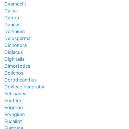
Cvamaclit
Dalea
Datura
Daucus
Delfinium
Delosperma
Dichondra
Didiscus
Dighitalis
Dimorfotica
Dolichos
Dorotheanthus
Dovleac decorativ
Echinacea
Enotera
Erigeron
Eryngium
Eucalipt
Eustoma