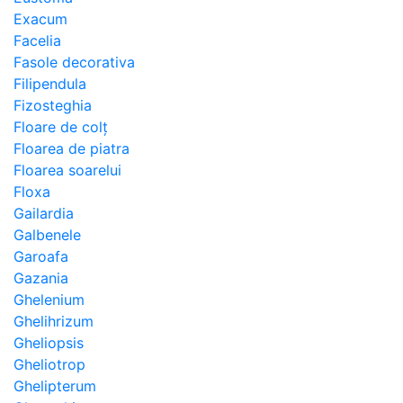
Exacum
Facelia
Fasole decorativa
Filipendula
Fizosteghia
Floare de colț
Floarea de piatra
Floarea soarelui
Floxa
Gailardia
Galbenele
Garoafa
Gazania
Ghelenium
Ghelihrizum
Gheliopsis
Gheliotrop
Ghelipterum