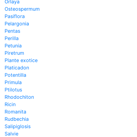
Orlaya
Osteospermum
Pasiflora
Pelargonia
Pentas
Perilla
Petunia
Piretrum
Plante exotice
Platicadon
Potentilla
Primula
Ptilotus
Rhodochiton
Ricin
Romanita
Rudbechia
Salipiglosis
Salvie