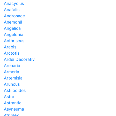
Anacyclus
Anafalis
Androsace
Anemonă
Angelica
Angelonia
Anthriscus
Arabis
Arctotis
Ardei Decorativ
Arenaria
Armeria
Artemisia
Aruncus
Astilboides
Astra
Astrantia
Asyneuma
Atriplex