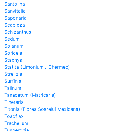
Santolina
Sanvitalia
Saponaria
Scabioza
Schizanthus
Sedum
Solanum
Soricela
Stachys
Statita (Limonium / Chermec)
Strelizia
Surfinia
Talinum
Tanacetum (Matricaria)
Tineraria
Titonia (Florea Soarelui Mexicana)
Toadflax
Trachelium
Tunberghia