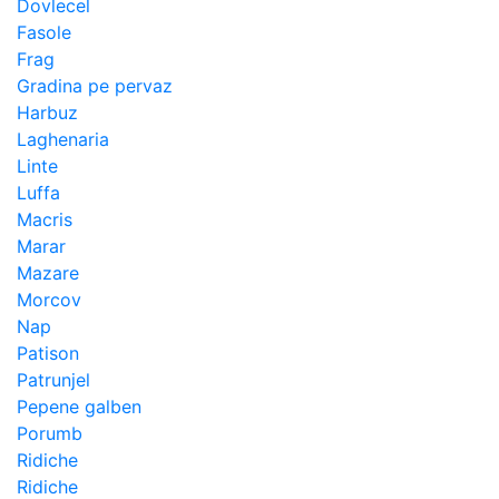
Dovlecel
Fasole
Frag
Gradina pe pervaz
Harbuz
Laghenaria
Linte
Luffa
Macris
Marar
Mazare
Morcov
Nap
Patison
Patrunjel
Pepene galben
Porumb
Ridiche
Ridiche