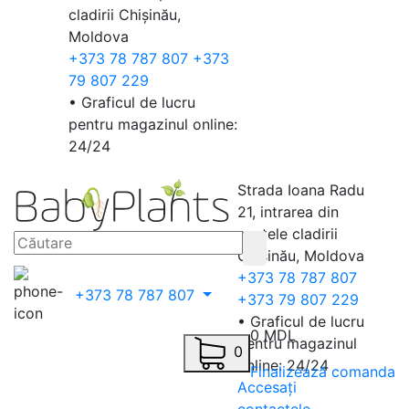
cladirii Chișinău,
Moldova
+373 78 787 807
+373
79 807 229
• Graficul de lucru
pentru magazinul online:
24/24
Strada Ioana Radu
21, intrarea din
spatele cladirii
Chișinău, Moldova
+373 78 787 807
+373 78 787 807
+373 79 807 229
• Graficul de lucru
0 MDL
pentru magazinul
0
online: 24/24
Finalizează comanda
Accesați