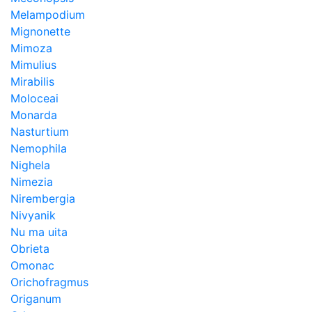
Melampodium
Mignonette
Mimoza
Mimulius
Mirabilis
Moloceai
Monarda
Nasturtium
Nemophila
Nighela
Nimezia
Nirembergia
Nivyanik
Nu ma uita
Obrieta
Omonac
Orichofragmus
Origanum