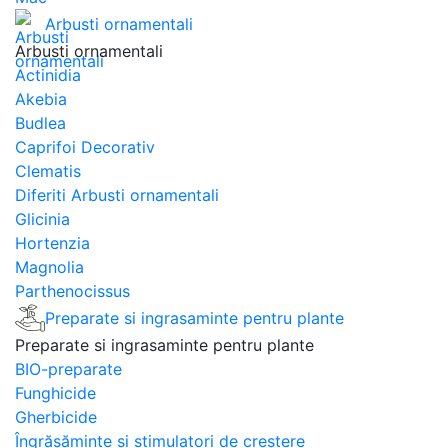
Arbusti ornamentali
Arbusti ornamentali
Actinidia
Akebia
Budlea
Caprifoi Decorativ
Clematis
Diferiti Arbusti ornamentali
Glicinia
Hortenzia
Magnolia
Parthenocissus
Preparate si ingrasaminte pentru plante
Preparate si ingrasaminte pentru plante
BIO-preparate
Funghicide
Gherbicide
Îngrășăminte și stimulatori de creștere