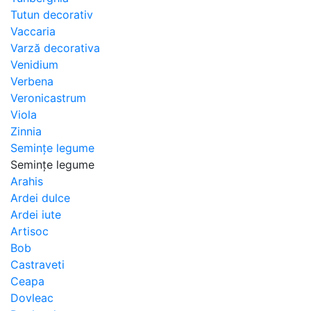
Tutun decorativ
Vaccaria
Varză decorativa
Venidium
Verbena
Veronicastrum
Viola
Zinnia
Semințe legume
Semințe legume
Arahis
Ardei dulce
Ardei iute
Artisoc
Bob
Castraveti
Ceapa
Dovleac