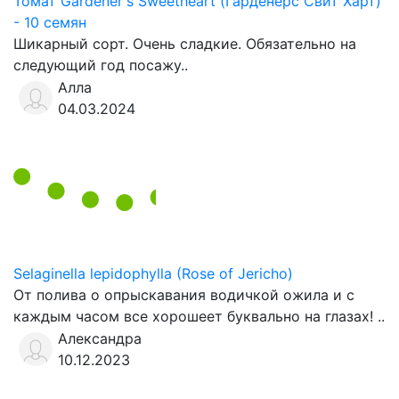
Томат Gardener's Sweetheart (Гарденерс Свит Харт)
- 10 семян
Шикарный сорт. Очень сладкие. Обязательно на
следующий год посажу..
Алла
04.03.2024
Selaginella lepidophylla (Rose of Jericho)
От полива о опрыскавания водичкой ожила и с
каждым часом все хорошеет буквально на глазах! ..
Александра
10.12.2023