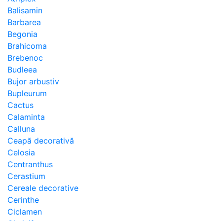
Balisamin
Barbarea
Begonia
Brahicoma
Brebenoc
Budleea
Bujor arbustiv
Bupleurum
Cactus
Calaminta
Calluna
Ceapă decorativă
Celosia
Centranthus
Cerastium
Cereale decorative
Cerinthe
Ciclamen