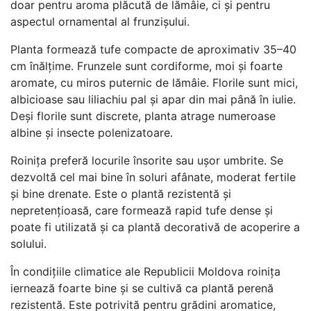
doar pentru aroma plăcută de lămâie, ci și pentru
aspectul ornamental al frunzișului.
Planta formează tufe compacte de aproximativ 35–40
cm înălțime. Frunzele sunt cordiforme, moi și foarte
aromate, cu miros puternic de lămâie. Florile sunt mici,
albicioase sau liliachiu pal și apar din mai până în iulie.
Deși florile sunt discrete, planta atrage numeroase
albine și insecte polenizatoare.
Roinița preferă locurile însorite sau ușor umbrite. Se
dezvoltă cel mai bine în soluri afânate, moderat fertile
și bine drenate. Este o plantă rezistentă și
nepretențioasă, care formează rapid tufe dense și
poate fi utilizată și ca plantă decorativă de acoperire a
solului.
În condițiile climatice ale Republicii Moldova roinița
iernează foarte bine și se cultivă ca plantă perenă
rezistentă. Este potrivită pentru grădini aromatice,