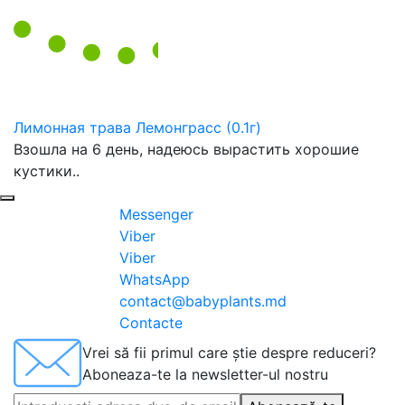
Лимонная трава Лемонграсс (0.1г)
Взошла на 6 день, надеюсь вырастить хорошие
кустики..
Messenger
Viber
Viber
WhatsApp
contact@babyplants.md
Contacte
Vrei să fii primul care știe despre reduceri?
Aboneaza-te la newsletter-ul nostru