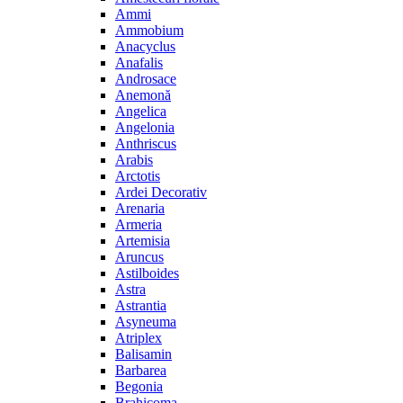
Ammi
Ammobium
Anacyclus
Anafalis
Androsace
Anemonă
Angelica
Angelonia
Anthriscus
Arabis
Arctotis
Ardei Decorativ
Arenaria
Armeria
Artemisia
Aruncus
Astilboides
Astra
Astrantia
Asyneuma
Atriplex
Balisamin
Barbarea
Begonia
Brahicoma