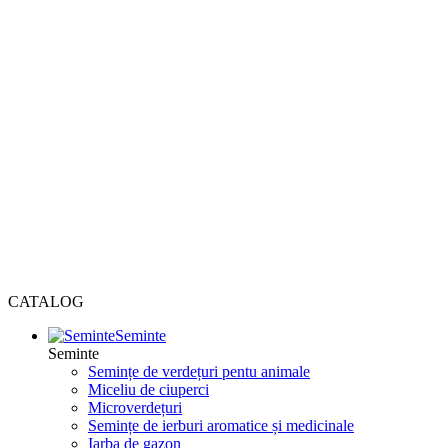
CATALOG
Seminte
Seminte
Semințe de verdețuri pentu animale
Miceliu de ciuperci
Microverdețuri
Semințe de ierburi aromatice și medicinale
Iarba de gazon