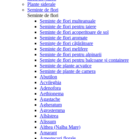
Plante siderale
Seminte de flori
Seminte de flori
Seminte de flori multeanuale
Seminte de flori pentru taiere
Seminte de flori acoperitoare de sol
Seminte de flori aromate
Semințe de flori cățărătoare
Seminte de flori melifere
Seminte de flori pentru alpinarii
Semințe de flori pentru balcoane și containere
Seminte de plante acvatice
Seminte de plante de camera
Abutilon
Acvileghia
Adenofora
Aethionema
Agastache
Agheratum
Agrostemma
Albăstrea
Alissum
Althea (Nalba Mare)
Amarant
Amestecuri florale