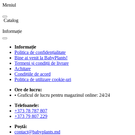
Meniul
Catalog
Informație
Informație
Politica de confidențialitate
Bine ai venit la BabyPlants!
Termeni și condiții de livrare
Achitare
Condițiile de acord
Politica de utilizare cookie-uri
Ore de lucru:
• Graficul de lucru pentru magazinul online: 24/24
Telefoanele:
+373 78 787 807
+373 79 807 229
Poștă:
contact@babyplants.md