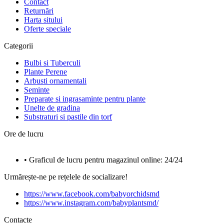
Contact
Returnări
Harta sitului
Oferte speciale
Categorii
Bulbi si Tuberculi
Plante Perene
Arbusti ornamentali
Seminte
Preparate si ingrasaminte pentru plante
Unelte de gradina
Substraturi si pastile din torf
Ore de lucru
• Graficul de lucru pentru magazinul online: 24/24
Urmărește-ne pe rețelele de socializare!
https://www.facebook.com/babyorchidsmd
https://www.instagram.com/babyplantsmd/
Contacte