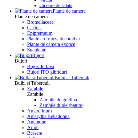
Сicoare de salata
Plante de camera
Plante de camera
Bromeliaceae
Cactusi
Epipremnum
Plante cu frunza decorativa
Plante de camera exotice
Suculente
Bujori
Bujori
Bujori Ierbosi
Bujori ITO gibriduri
Bulbi si Tuberculi
Bulbi si Tuberculi
Zambile
Zambile
Zambile de gradina
Zambile duble (batute)
Amarcrinum
Amaryllis Belladonna
Anemone
Arum
Bessera