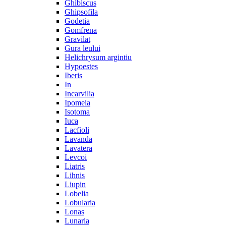
Ghibiscus
Ghipsofila
Godetia
Gomfrena
Gravilat
Gura leului
Helichrysum argintiu
Hypoestes
Iberis
In
Incarvilia
Ipomeia
Isotoma
Iuca
Lacfioli
Lavanda
Lavatera
Levcoi
Liatris
Lihnis
Liupin
Lobelia
Lobularia
Lonas
Lunaria