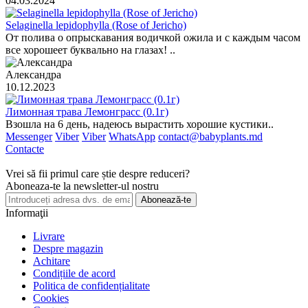
04.03.2024
Selaginella lepidophylla (Rose of Jericho)
От полива о опрыскавания водичкой ожила и с каждым часом
все хорошеет буквально на глазах! ..
Александра
10.12.2023
Лимонная трава Лемонграсс (0.1г)
Взошла на 6 день, надеюсь вырастить хорошие кустики..
Messenger
Viber
Viber
WhatsApp
contact@babyplants.md
Contacte
Vrei să fii primul care știe despre reduceri?
Aboneaza-te la newsletter-ul nostru
Abonează-te
Informaţii
Livrare
Despre magazin
Achitare
Condițiile de acord
Politica de confidențialitate
Cookies