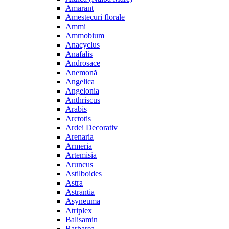
Amarant
Amestecuri florale
Ammi
Ammobium
Anacyclus
Anafalis
Androsace
Anemonă
Angelica
Angelonia
Anthriscus
Arabis
Arctotis
Ardei Decorativ
Arenaria
Armeria
Artemisia
Aruncus
Astilboides
Astra
Astrantia
Asyneuma
Atriplex
Balisamin
Barbarea