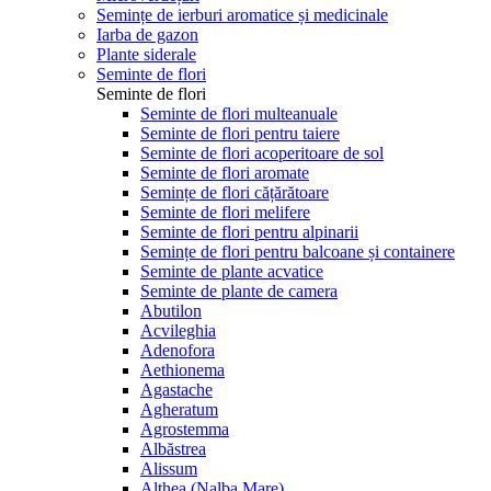
Semințe de ierburi aromatice și medicinale
Iarba de gazon
Plante siderale
Seminte de flori
Seminte de flori
Seminte de flori multeanuale
Seminte de flori pentru taiere
Seminte de flori acoperitoare de sol
Seminte de flori aromate
Semințe de flori cățărătoare
Seminte de flori melifere
Seminte de flori pentru alpinarii
Semințe de flori pentru balcoane și containere
Seminte de plante acvatice
Seminte de plante de camera
Abutilon
Acvileghia
Adenofora
Aethionema
Agastache
Agheratum
Agrostemma
Albăstrea
Alissum
Althea (Nalba Mare)