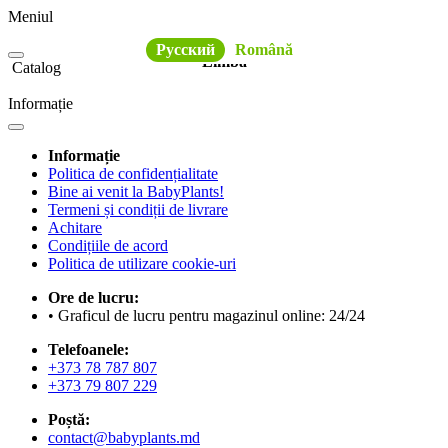
Meniul
Русский
Română
Limba
Catalog
Informație
Informație
Politica de confidențialitate
Bine ai venit la BabyPlants!
Termeni și condiții de livrare
Achitare
Condițiile de acord
Politica de utilizare cookie-uri
Ore de lucru:
• Graficul de lucru pentru magazinul online: 24/24
Telefoanele:
+373 78 787 807
+373 79 807 229
Poștă:
contact@babyplants.md