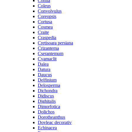
Cohiia
Coleus
Convolvulus
Coreopsis
Cortusa
Cosmea
Craite
Craspedia
Cretisoara persiana
Crizantema
Cserantemum
Cvamaclit
Dalea
Datura
Daucus
Delfinium
Delosperma
Dichondra
Didiscus
Dighitalis
Dimorfotica
Dolichos
Dorotheanthus
Dovleac decorativ
Echinacea