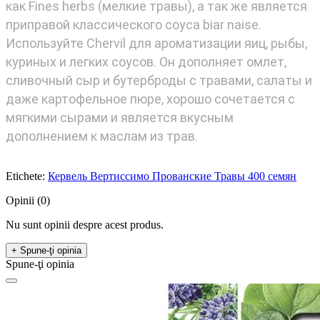
как Fines herbs (мелкие травы), а так же является
приправой классического соуса biar naise.
Используйте Chervil для ароматизации яиц, рыбы,
куриных и легких соусов. Он дополняет омлет,
сливочный сыр и бутерброды с травами, салаты и
даже картофельное пюре, хорошо сочетается с
мягкими сырами и является вкусным
дополнением к маслам из трав.
Etichete:
Кервель Вертиссимо Прованские Травы 400 семян
Opinii (0)
Nu sunt opinii despre acest produs.
+ Spune-ţi opinia
Spune-ţi opinia