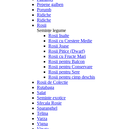
Pepene galben
Porumb
Ridiche
Ridiche
Rosii
Semințe legume
Rosii Inalte
Rosii cu Crestere Medie
Rosii Joase
Rosii Pitice (Dwarf)
Rosii cu Fructe Mari
Rosii pentru Balcon
Rosii pentru Conservare
Rosii pentru Sere
Rosii pentru cimp deschis
Rosii de Colectie
Rutabaga
Salat
Seminte exotice
Sfecala Rosie
Sparanghel
Telina
Varza
Vigna
Vinata