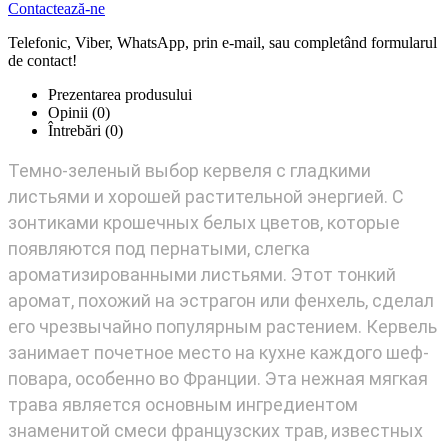
Contactează-ne
Telefonic, Viber, WhatsApp, prin e-mail, sau completând formularul
de contact!
Prezentarea produsului
Opinii (0)
Întrebări
(0)
Темно-зеленый выбор кервеля с гладкими
листьями и хорошей растительной энергией. С
зонтиками крошечных белых цветов, которые
появляются под пернатыми, слегка
ароматизированными листьями. Этот тонкий
аромат, похожий на эстрагон или фенхель, сделал
его чрезвычайно популярным растением. Кервель
занимает почетное место на кухне каждого шеф-
повара, особенно во Франции. Эта нежная мягкая
трава является основным ингредиентом
знаменитой смеси французских трав, известных