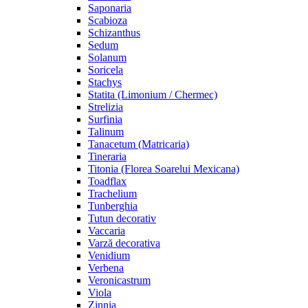
Saponaria
Scabioza
Schizanthus
Sedum
Solanum
Soricela
Stachys
Statita (Limonium / Chermec)
Strelizia
Surfinia
Talinum
Tanacetum (Matricaria)
Tineraria
Titonia (Florea Soarelui Mexicana)
Toadflax
Trachelium
Tunberghia
Tutun decorativ
Vaccaria
Varză decorativa
Venidium
Verbena
Veronicastrum
Viola
Zinnia