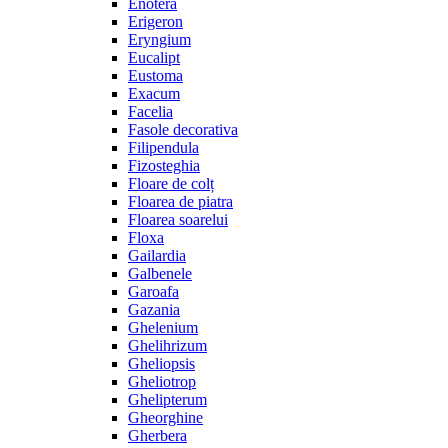
Enotera
Erigeron
Eryngium
Eucalipt
Eustoma
Exacum
Facelia
Fasole decorativa
Filipendula
Fizosteghia
Floare de colț
Floarea de piatra
Floarea soarelui
Floxa
Gailardia
Galbenele
Garoafa
Gazania
Ghelenium
Ghelihrizum
Gheliopsis
Gheliotrop
Ghelipterum
Gheorghine
Gherbera