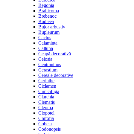
Begonia
Brahicoma
Brebenoc
Budleea
Bujor arbustiv
Bupleurum
Cactus
Calaminta
Calluna
Ceapă decorativă
Celosia
Centranthus
Cerastium
Cereale decorative
Cerinthe
Ciclamen
Cimicifuga
Clarchia
Clematis
Cleoma
Clopotel
Cnifofia
Cobeia
Codonopsis