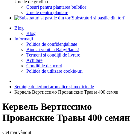
Unelte de gradina
Cosuri pentru plantarea bulbilor
Unelte pentru plantare
Substraturi si pastile din torf
Blog
Blog
Informaţii
Politica de confidențialitate
Bine ai venit la BabyPlants!
Termeni și condiții de livrare
Achitare
Condițiile de acord
Politica de utilizare cookie-uri
Semințe de ierburi aromatice și medicinale
Кервель Вертиссимо Прованские Травы 400 семян
Кервель Вертиссимо
Прованские Травы 400 семян
Cel mai vândut