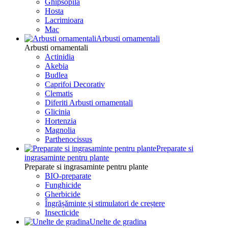
Ghipsopila
Hosta
Lacrimioara
Mac
Arbusti ornamentali
Arbusti ornamentali
Actinidia
Akebia
Budlea
Caprifoi Decorativ
Clematis
Diferiti Arbusti ornamentali
Glicinia
Hortenzia
Magnolia
Parthenocissus
Preparate si
ingrasaminte pentru plante
Preparate si ingrasaminte pentru plante
BIO-preparate
Funghicide
Gherbicide
Îngrășăminte și stimulatori de creștere
Insecticide
Unelte de gradina