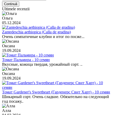
Continuă
Ultimele recenzii
Ольга
05.12.2024
Zantedeschia aethiopica (Calla de gradina)
Очень симпатичные клубни и итог по посже...
Оксана
19.09.2024
Томат Пальмира - 10 семян
Вкусные, кожица твердая, урожайный сорт. ..
Оксана
19.09.2024
Томат Gardener's Sweetheart (Гарденерс Свит Харт) - 10 семян
Шикарный сорт. Очень сладкие. Обязательно на следующий
год посажу..
Алла