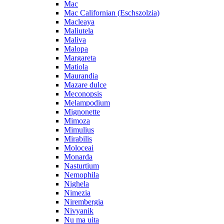
Mac
Mac Californian (Eschszolzia)
Macleaya
Maliutela
Maliva
Malopa
Margareta
Matiola
Maurandia
Mazare dulce
Meconopsis
Melampodium
Mignonette
Mimoza
Mimulius
Mirabilis
Moloceai
Monarda
Nasturtium
Nemophila
Nighela
Nimezia
Nirembergia
Nivyanik
Nu ma uita