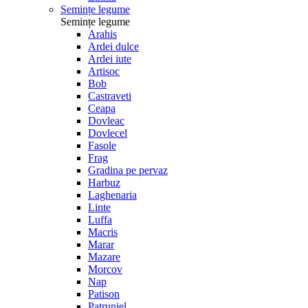
Semințe legume
Semințe legume
Arahis
Ardei dulce
Ardei iute
Artisoc
Bob
Castraveti
Ceapa
Dovleac
Dovlecel
Fasole
Frag
Gradina pe pervaz
Harbuz
Laghenaria
Linte
Luffa
Macris
Marar
Mazare
Morcov
Nap
Patison
Patrunjel