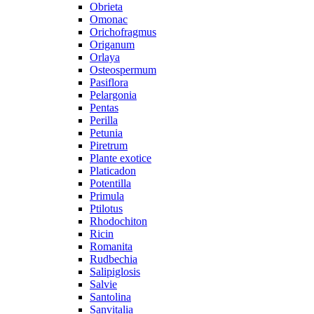
Obrieta
Omonac
Orichofragmus
Origanum
Orlaya
Osteospermum
Pasiflora
Pelargonia
Pentas
Perilla
Petunia
Piretrum
Plante exotice
Platicadon
Potentilla
Primula
Ptilotus
Rhodochiton
Ricin
Romanita
Rudbechia
Salipiglosis
Salvie
Santolina
Sanvitalia