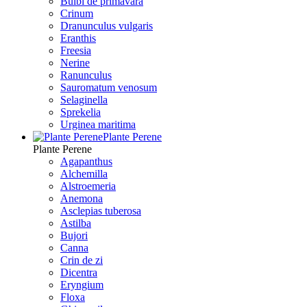
Bulbi de primavara
Crinum
Dranunculus vulgaris
Eranthis
Freesiа
Nerine
Ranunculus
Sauromatum venosum
Selaginella
Sprekelia
Urginea maritima
Plante Perene
Plante Perene
Agapanthus
Alchemilla
Alstroemeria
Anemona
Asclepias tuberosa
Astilba
Bujori
Canna
Crin de zi
Dicentra
Eryngium
Floxa