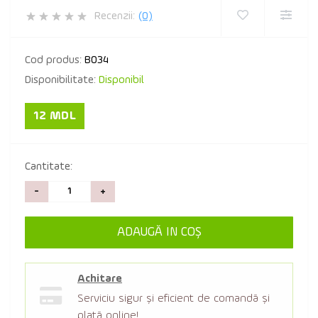
Recenzii:
(0)
Cod produs:
B034
Disponibilitate:
Disponibil
12 MDL
Cantitate:
-
+
ADAUGĂ IN COŞ
Achitare
Serviciu sigur şi eficient de comandă şi
plată online!