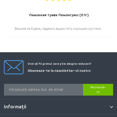
Лимонная трава Лемонграсс (0.1г)
Взошла на 6 день, надеюсь вырастить хорошие кустики..
Vrei să fii primul care știe despre reduceri?
Aboneaza-te la newsletter-ul nostru
Abonează-
te
Informaţii