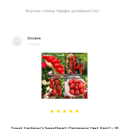
Вкусные, кожица твердая, урожайный сорт. ..
Оксана
19.09.2024
Томат Gardener's Sweetheart (Гарденерс Свит Харт) - 10