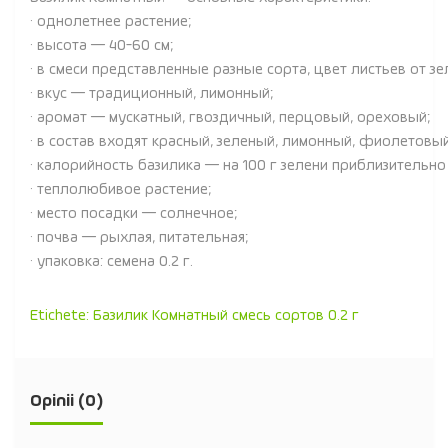
· однолетнее растение;
· высота — 40-60 см;
· в смеси представленные разные сорта, цвет листьев от 
· вкус — традиционный, лимонный;
· аромат — мускатный, гвоздичный, перцовый, ореховый;
· в состав входят красный, зеленый, лимонный, фиолетовый
· калорийность базилика — на 100 г зелени приблизительно 
· теплолюбивое растение;
· место посадки — солнечное;
· почва — рыхлая, питательная;
· упаковка: семена 0.2 г.
Etichete:
Базилик Комнатный смесь сортов 0.2 г
Opinii (0)