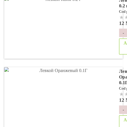
Лев
0.2 
Cod 
12
-
A
Лев
Ор
0.1
Cod 
12
-
A