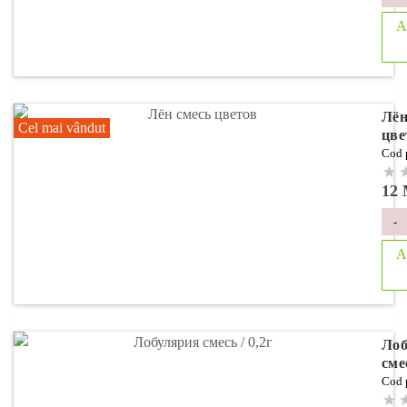
A
Лён
Cel mai vândut
цве
Cod 
12
-
A
Лоб
смес
Cod 