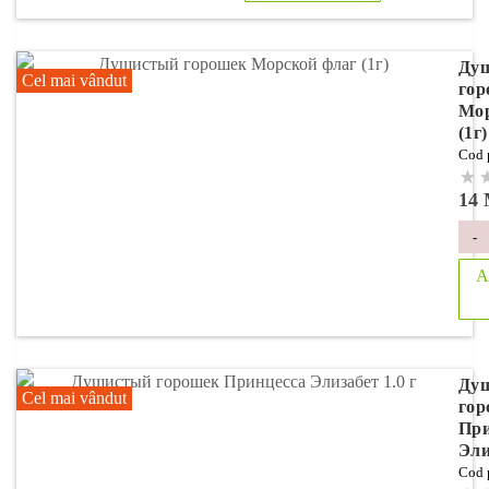
Ду
Cel mai vândut
гор
Мор
(1г)
Cod 
14
-
A
Ду
Cel mai vândut
гор
При
Эли
Cod 