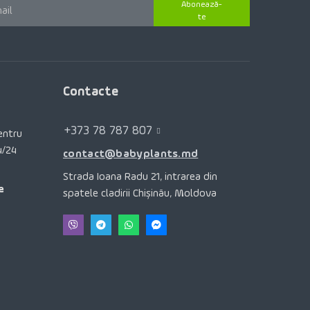
Abonează-
te
Contacte
+373 78 787 807
pentru
4/24
contact@babyplants.md
Strada Ioana Radu 21, intrarea din
e
spatele cladirii Chișinău, Moldova