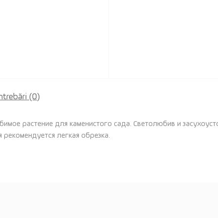
ntrebări
(0)
имое растение для каменистого сада. Светолюбив и засухоуст
я рекомендуется легкая обрезка.