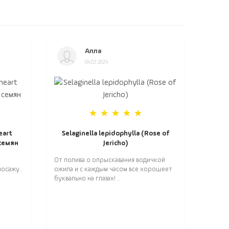
Алла
04.03.2024
eart
Selaginella lepidophylla (Rose of
 семян
Jericho)
От полива о опрыскавания водичкой
осажу..
ожила и с каждым часом все хорошеет
буквально на глазах! ..