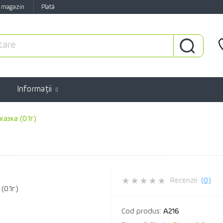
 magazin
Plată
Informaţii
азка (0.1г)
Recenzii:
(0)
Cod produs:
A216