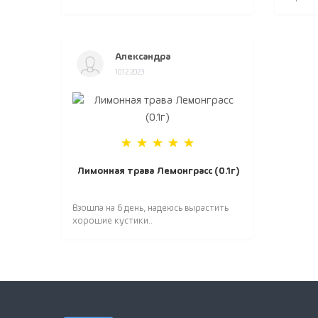
Александра
10.12.2023
Лимонная трава Лемонграсс (0.1г)
Взошла на 6 день, надеюсь вырастить
хорошие кустики..