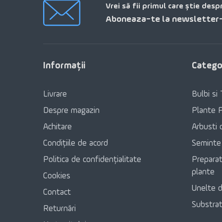
Vrei să fii primul care știe desp
Aboneaza-te la newsletter-
Informaţii
Categor
Livrare
Bulbi si 
Despre magazin
Plante 
Achitare
Arbusti 
Condițiile de acord
Seminte
Politica de confidențialitate
Preparat
plante
Cookies
Unelte d
Contact
Substratu
Returnări