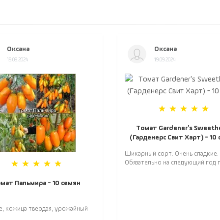
Оксана
Оксана
19.09.2024
19.09.2024
Томат Gardener's Sweeth
(Гарденерс Свит Харт) - 10
Шикарный сорт. Очень сладкие.
Обязательно на следующий год п
мат Пальмира - 10 семян
е, кожица твердая, урожайный