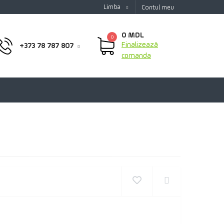
Limba
Contul meu
0 MDL
0
Finalizează
+373 78 787 807
comanda