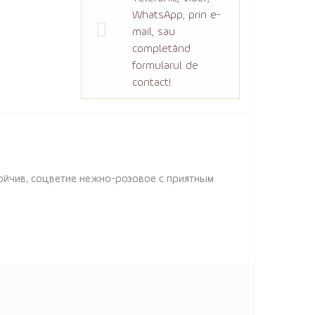
WhatsApp, prin e-
mail, sau
completând
formularul de
contact!
ойчив, соцветие нежно-розовое с приятным