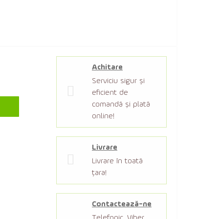
Achitare
Serviciu sigur şi
eficient de
comandă şi plată
online!
Livrare
Livrare în toată
țara!
Contactează-ne
Telefonic, Viber,