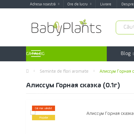
Adresa noastră
Ore de lucru
Livrare
Despre
Blog
CATALOG
Seminte de flori aromate
Алиссум Горная ск
Алиссум Горная сказка (0.1г)
Cel mai vândut
Popular