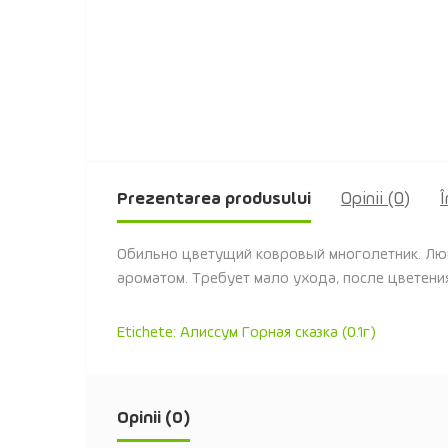
Prezentarea produsului
Opinii (0)
Î
Обильно цветущий ковровый многолетник. Люб
ароматом. Требует мало ухода, после цветени
Etichete:
Алиссум Горная сказка (0.1г)
Opinii (0)