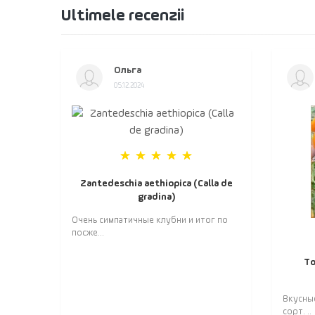
Ultimele recenzii
Ольга
05.12.2024
Zantedeschia aethiopica (Calla de
gradina)
Очень симпатичные клубни и итог по
посже...
То
Вкусны
сорт. ..