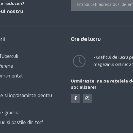
re reduceri?
ul nostru
ii
Ore de lucru
Tuberculi
• Graficul de lucru 
magazinul online: 2
Perene
ornamentali
Urmărește-ne pe rețelele d
socializare!
e si ingrasaminte pentru
e gradina
ri si pastile din torf