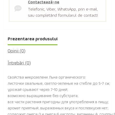
Contactează-ne
Telefonic, Viber, WhatsApp, prin e-mail,
sau completând formularul de contact!
Prezentarea produsului
Opinii (0)
Întrebări
(0)
Свойства микрозелени Льна органического:
листочки овальные, светло-зеленые на стебле до 5-7 см;
урожай срывают через 7-10 дней;
возможно выращивание без субстрата;
все части растения пригодны для употребления в пищу;
аромат приятный, выраженных вкуса и послевкусия нет;
содержит омега-3 и омега-6 кислоты, витамины A, группы B, C