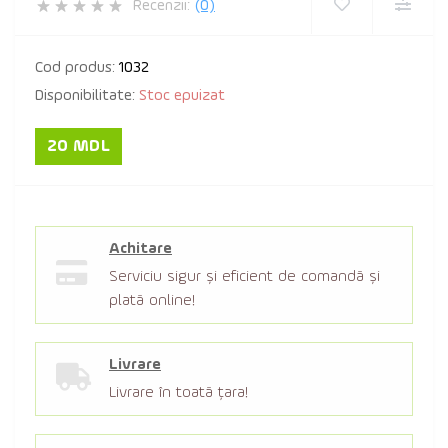
Recenzii:
(0)
Cod produs:
1032
Disponibilitate:
Stoc epuizat
20 MDL
Achitare
Serviciu sigur şi eficient de comandă şi
plată online!
Livrare
Livrare în toată țara!