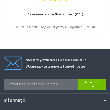
Лимонная трава Лемонграсс (0.1г)
Взошла на 6 день, надеюсь вырастить хорошие кустики..
Vrei să fii primul care știe despre reduceri?
Aboneaza-te la newsletter-ul nostru
Abonează-
te
Informaţii