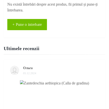
Nu există întrebări despre acest produs, fii primul și pune-ți
întrebarea.
+ Pune o intrebare
Ultimele recenzii
Ольга
05.12.2024