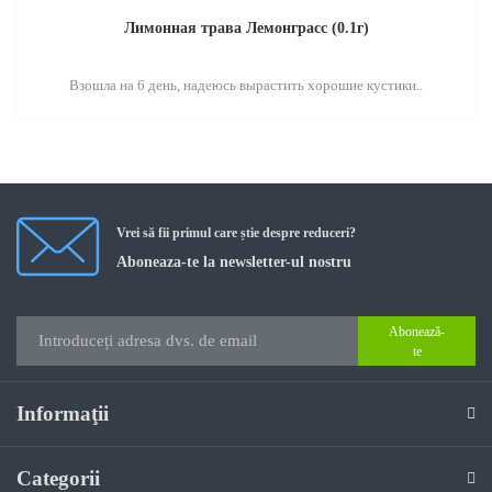
Лимонная трава Лемонграсс (0.1г)
Взошла на 6 день, надеюсь вырастить хорошие кустики..
Vrei să fii primul care știe despre reduceri?
Aboneaza-te la newsletter-ul nostru
Abonează-
te
Informaţii
Categorii