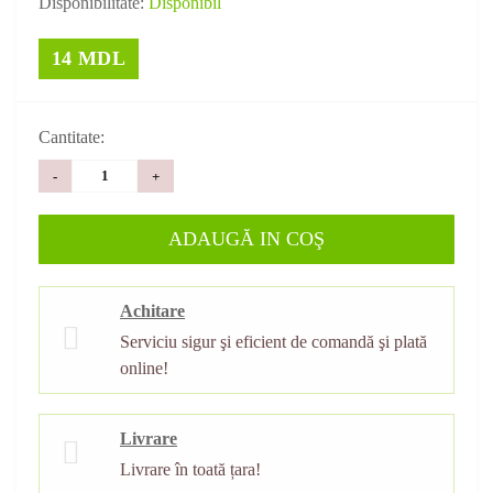
Disponibilitate:
Disponibil
14 MDL
Cantitate:
-
+
ADAUGĂ IN COŞ
Achitare
Serviciu sigur şi eficient de comandă şi plată
online!
Livrare
Livrare în toată țara!