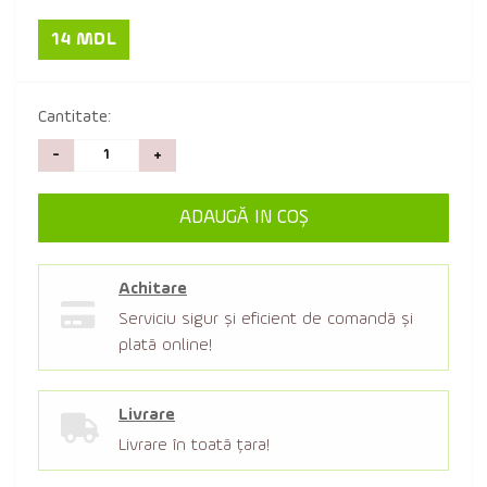
14 MDL
Cantitate:
-
+
ADAUGĂ IN COŞ
Achitare
Serviciu sigur şi eficient de comandă şi
plată online!
Livrare
Livrare în toată țara!