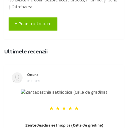
Nu există întrebări despre acest produs, fii primul și pune-
ți întrebarea.
+ Pune o intrebare
Ultimele recenzii
Ольга
05.12.2024
Zantedeschia aethiopica (Calla de gradina)