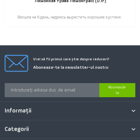
Лимонная трава Лемонграсс (0.1г)
Взошла на 6 день, надеюсь вырастить хорошие кустики..
Vrei să fii primul care știe despre reduceri?
Aboneaza-te la newsletter-ul nostru
Abonează-
te
Informaţii
Categorii