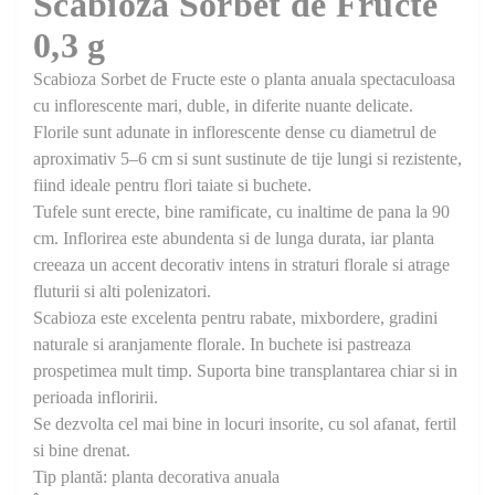
Scabioza Sorbet de Fructe
0,3 g
Scabioza Sorbet de Fructe este o planta anuala spectaculoasa
cu inflorescente mari, duble, in diferite nuante delicate.
Florile sunt adunate in inflorescente dense cu diametrul de
aproximativ 5–6 cm si sunt sustinute de tije lungi si rezistente,
fiind ideale pentru flori taiate si buchete.
Tufele sunt erecte, bine ramificate, cu inaltime de pana la 90
cm. Inflorirea este abundenta si de lunga durata, iar planta
creeaza un accent decorativ intens in straturi florale si atrage
fluturii si alti polenizatori.
Scabioza este excelenta pentru rabate, mixbordere, gradini
naturale si aranjamente florale. In buchete isi pastreaza
prospetimea mult timp. Suporta bine transplantarea chiar si in
perioada infloririi.
Se dezvolta cel mai bine in locuri insorite, cu sol afanat, fertil
si bine drenat.
Tip plantă: planta decorativa anuala