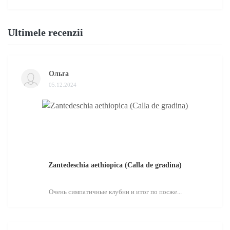
Ultimele recenzii
Ольга
05.12.2024
Zantedeschia aethiopica (Calla de gradina)
Очень симпатичные клубни и итог по посже...