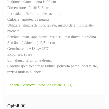
Înălțimea plantei: pana la 90 cm
Dimensiunea florii: 5–6 cm
Perioada de înflorire: iulie–octombrie
Culoare: amestec de nuante
Utilizare: straturi de flori, rabate, mixbordere, flori taiate,
buchete
Semănat: mart.–apr. pentru rasad sau mai direct in gradina
Semănat (adâncime): 0,5–1 cm
Germinare: la +18…+22°C
Expunere: soare
Sol: afanat, fertil, bine drenat
Condiții speciale: atrage fluturii, potrivita pentru flori taiate,
rezista mult in buchete
Etichete:
Scabioza Sorbet de Fructe 0
,
3 g
Opinii (0)