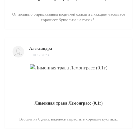
От полива о опрыскавания водичкой ожила и с каждым часом все
хорошеет буквально на глазах! ..
Александра
10.12.2023
Лимонная трава Лемонграсс (0.1г)
Взошла на 6 день, надеюсь вырастить хорошие кустики..