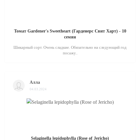
Томат Gardener's Sweetheart (Гарденерс Свит Харт) - 10
семян
Шикарный сорт. Очень сладкие. Обязательно на следующий год
посажу..
Алла
04.03.2024
Selaginella lepidophylla (Rose of Jericho)