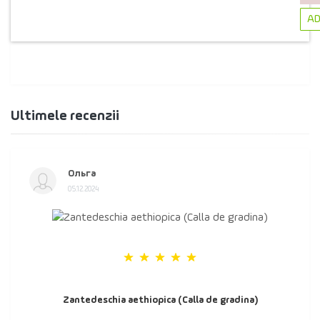
AD
Ultimele recenzii
Ольга
05.12.2024
Zantedeschia aethiopica (Calla de gradina)