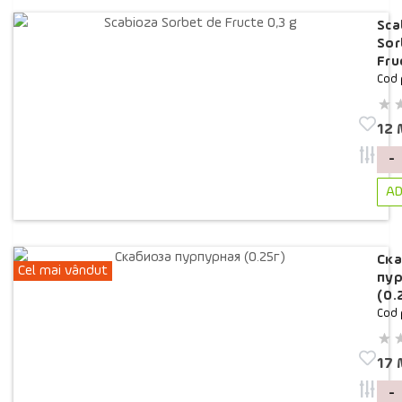
Sca
Sor
Fru
Cod 
12
-
AD
Ска
Cel mai vândut
пу
(0.
Cod 
17
-