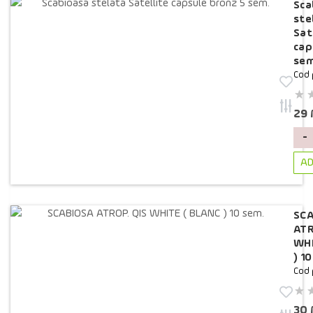
Sca
ste
Sat
cap
sem
Cod 
29
-
AD
SC
ATR
WHI
) 1
Cod 
30