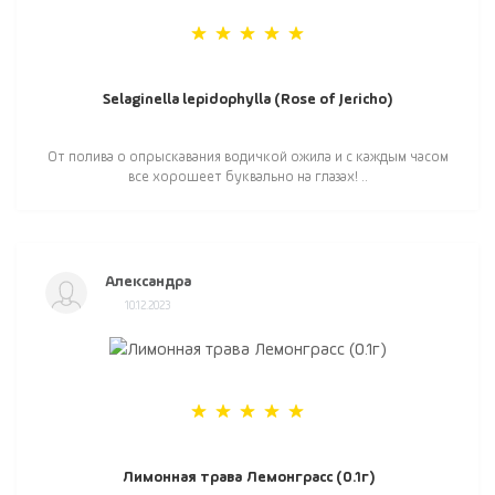
Selaginella lepidophylla (Rose of Jericho)
От полива о опрыскавания водичкой ожила и с каждым часом
все хорошеет буквально на глазах! ..
Александра
10.12.2023
Лимонная трава Лемонграсс (0.1г)