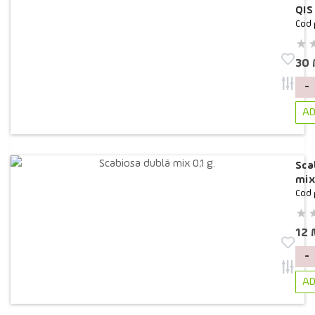
QIS
Cod 
30
-
AD
Sca
mix 
Cod 
12
-
AD