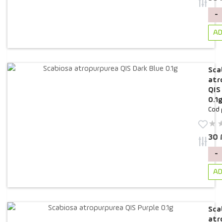
-
AD
Sca
atr
QIS
0.1
Cod 
30
-
AD
Sca
atr