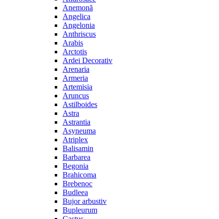
Anemonă
Angelica
Angelonia
Anthriscus
Arabis
Arctotis
Ardei Decorativ
Arenaria
Armeria
Artemisia
Aruncus
Astilboides
Astra
Astrantia
Asyneuma
Atriplex
Balisamin
Barbarea
Begonia
Brahicoma
Brebenoc
Budleea
Bujor arbustiv
Bupleurum
Cactus