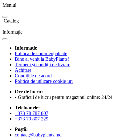
Meniul
Catalog
Informație
Informație
Politica de confidențialitate
Bine ai venit la BabyPlants!
Termeni și condiții de livrare
Achitare
Condițiile de acord
Politica de utilizare cookie-uri
Ore de lucru:
• Graficul de lucru pentru magazinul online: 24/24
Telefoanele:
+373 78 787 807
+373 79 807 229
Poștă:
contact@babyplants.md