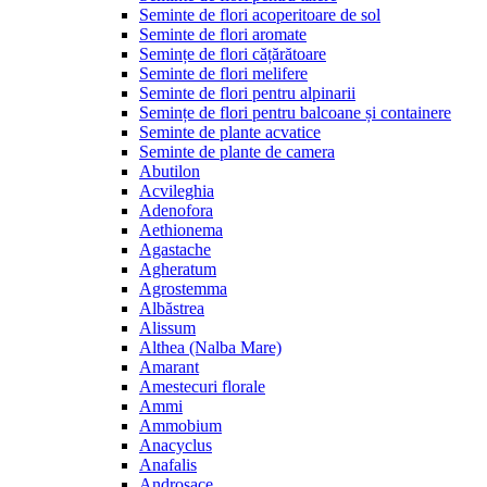
Seminte de flori acoperitoare de sol
Seminte de flori aromate
Semințe de flori cățărătoare
Seminte de flori melifere
Seminte de flori pentru alpinarii
Semințe de flori pentru balcoane și containere
Seminte de plante acvatice
Seminte de plante de camera
Abutilon
Acvileghia
Adenofora
Aethionema
Agastache
Agheratum
Agrostemma
Albăstrea
Alissum
Althea (Nalba Mare)
Amarant
Amestecuri florale
Ammi
Ammobium
Anacyclus
Anafalis
Androsace