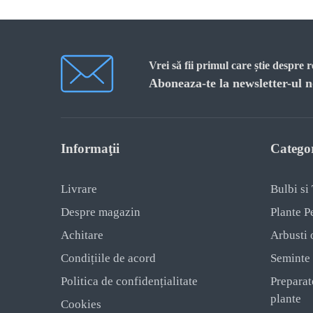
Ammi
Patrunjel
Ammobium
Pepene galben
Anacyclus
Vrei să fii primul care știe despre 
Porumb
Aboneaza-te la newsletter-ul n
Anafalis
Ridiche
Androsace
Ridiche
Informaţii
Categor
Anemonă
Rosii
Angelica
Rosii de Colectie
Livrare
Bulbi si
Despre magazin
Plante P
Angelonia
Rutabaga
Achitare
Arbusti 
Anthriscus
Salat
Condițiile de acord
Seminte
Arabis
Seminte exotice
Politica de confidențialitate
Preparat
plante
Cookies
Arctotis
Sfecala Rosie