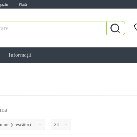
gazin
Plată
Informaţii
ina