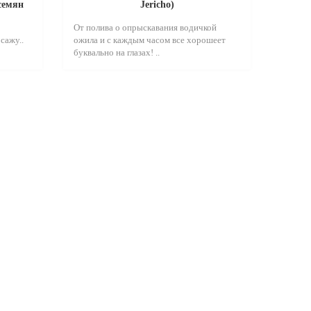
 семян
Jericho)
От полива о опрыскавания водичкой
сажу..
ожила и с каждым часом все хорошеет
буквально на глазах! ..