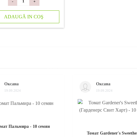
-
+
ADAUGĂ IN COŞ
Оксана
Оксана
19.09.2024
19.09.2024
мат Пальмира - 10 семян
Томат Gardener's Sweethe