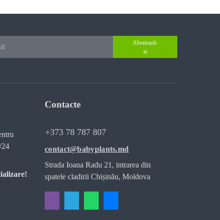
Abonează-
te
Contacte
+373 78 787 807
entru
/24
contact@babyplants.md
Strada Ioana Radu 21, intrarea din
ializare!
spatele cladirii Chișinău, Moldova