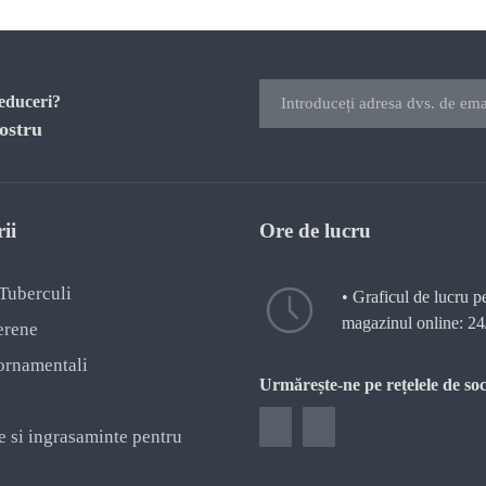
reduceri?
ostru
ii
Ore de lucru
 Tuberculi
• Graficul de lucru p
magazinul online: 24
erene
ornamentali
Urmărește-ne pe rețelele de soc
e si ingrasaminte pentru