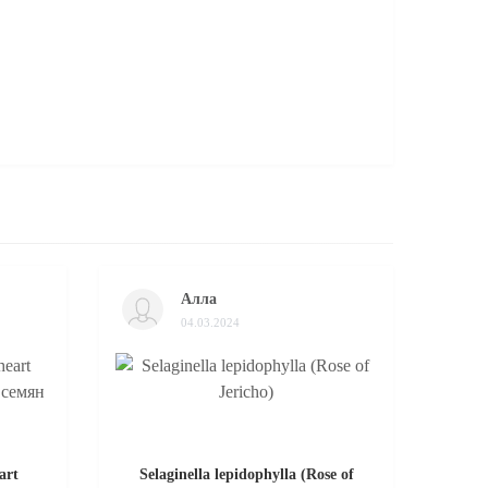
Алла
04.03.2024
art
Selaginella lepidophylla (Rose of