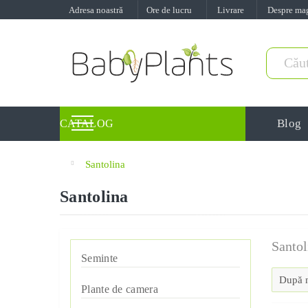
Adresa noastră
Ore de lucru
Livrare
Despre ma
Blog
CATALOG
Santolina
Santolina
Santol
Seminte
Semințe de verdețuri pentu
Plante de camera