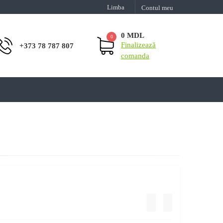
Limba
Contul meu
0 MDL
0
Finalizează
+373 78 787 807
comanda