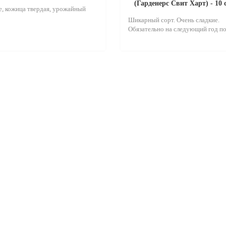
(Гарденерс Свит Харт) - 10
, кожица твердая, урожайный
Шикарный сорт. Очень сладкие.
Обязательно на следующий год по