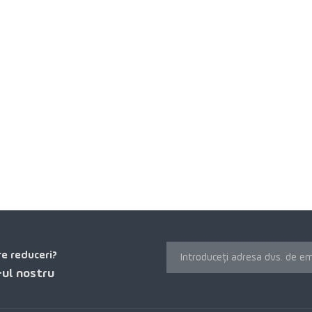
re reduceri?
ul nostru