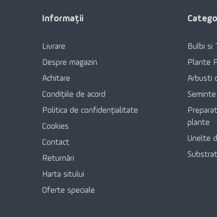
Informaţii
Categor
Livrare
Bulbi si 
Despre magazin
Plante 
Achitare
Arbusti 
Condițiile de acord
Seminte
Politica de confidențialitate
Preparat
plante
Cookies
Unelte d
Contact
Substratu
Returnări
Harta sitului
Oferte speciale