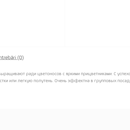
ntrebări
(0)
выращивают ради цветоносов с яркими прицветниками. С успехо
тки или легкую полутень. Очень эффектна в групповых посад