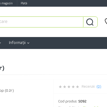
e magazin
Plată
Informaţii
г)
Recenzii:
(0)
Cod produs:
S092