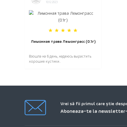
10.12.2023
Лимонная трава Лемонграсс (0.1г)
Взошла на 6 день, надеюсь вырастить
хорошие кустики..
Vrei să fii primul care știe desp
Aboneaza-te la newsletter-