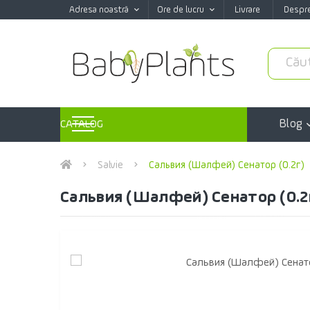
Adresa noastră
Ore de lucru
Livrare
Despr
Blog
CATALOG
Salvie
Сальвия (Шалфей) Сенатор (0.2г)
Сальвия (Шалфей) Сенатор (0.2