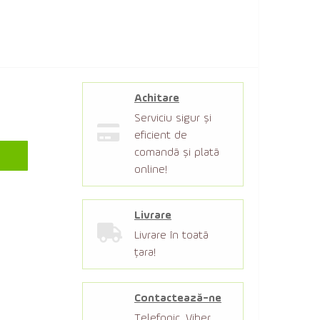
Achitare
Serviciu sigur şi
eficient de
comandă şi plată
online!
Livrare
Livrare în toată
țara!
Contactează-ne
Telefonic, Viber,