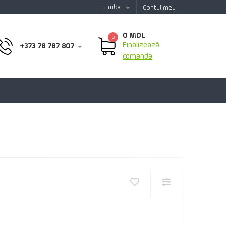
Limba
Contul meu
0 MDL
0
Finalizează
+373 78 787 807
comanda