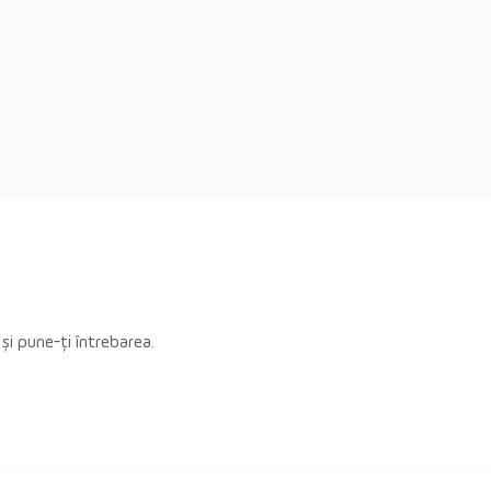
 și pune-ți întrebarea.