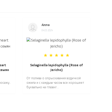
Алла
04.03.2024
eart
Selaginella lepidophylla (Rose of
 семян
Jericho)
От полива о опрыскавания водичкой
осажу..
ожила и с каждым часом все хорошеет
буквально на глазах! ..