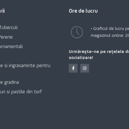
ii
Ore de lucru
Tuberculi
• Graficul de lucru 
magazinul online: 2
Perene
ornamentali
Urmărește-ne pe rețelele d
socializare!
e si ingrasaminte pentru
e gradina
ri si pastile din torf