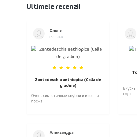
Ultimele recenzii
Ольга
05.12.2024
То
Zantedeschia aethiopica (Calla de
gradina)
Вкусны
сорт. ..
Очень симпатичные клубни и итог по
посже...
Александра