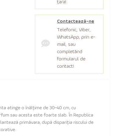
țara!
Contactează-ne
Telefonic, Viber,
WhatsApp, prin e-
mail, sau
completând
formularul de
contact!
nta atinge o înălțime de 30–40 cm, cu
arfum sau acesta este foarte slab. În Republica
plantează primăvara, după dispariția riscului de
corative.