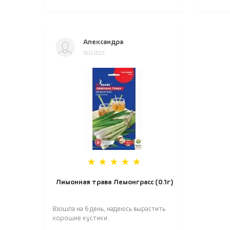
Александра
10.12.2023
Лимонная трава Лемонграсс (0.1г)
Взошла на 6 день, надеюсь вырастить
хорошие кустики..