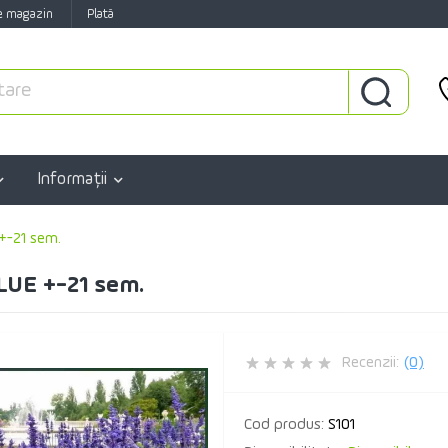
e magazin
Plată
Informaţii
+-21 sem.
UE +-21 sem.
Recenzii:
(0)
Cod produs:
S101