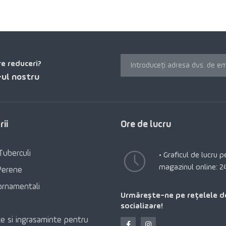
re reduceri?
ul nostru
ii
Ore de lucru
Tuberculi
• Graficul de lucru 
magazinul online: 2
Perene
ornamentali
Urmărește-ne pe rețelele d
socializare!
e si ingrasaminte pentru