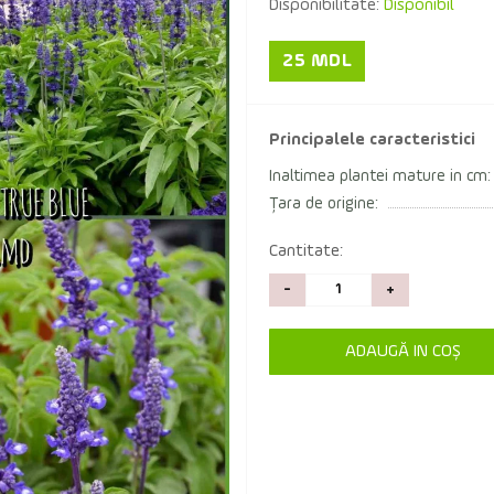
Disponibilitate:
Disponibil
25 MDL
Principalele caracteristici
Inaltimea plantei mature in cm:
Țara de origine:
Cantitate:
-
+
ADAUGĂ IN COŞ