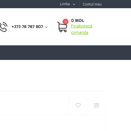
Limba
Contul meu
0 MDL
0
Finalizează
+373 78 787 807
comanda