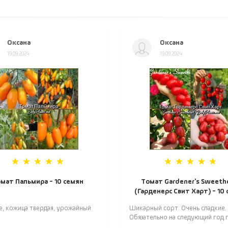
Оксана
Оксана
19.09.2024
19.09.2024
мат Пальмира - 10 семян
Томат Gardener's Sweeth
(Гарденерс Свит Харт) - 10
е, кожица твердая, урожайный
Шикарный сорт. Очень сладкие.
Обязательно на следующий год п