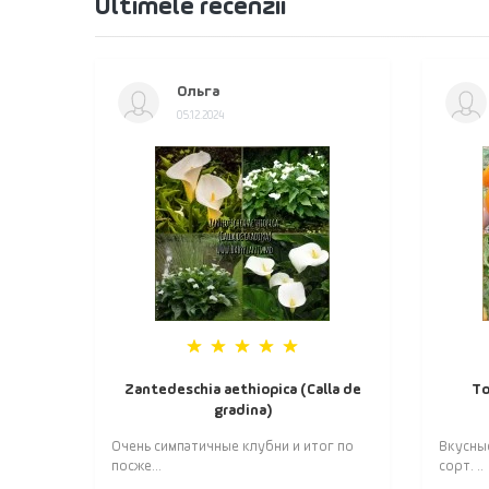
Ultimele recenzii
Ольга
05.12.2024
Zantedeschia aethiopica (Calla de
То
gradina)
Очень симпатичные клубни и итог по
Вкусны
посже...
сорт. ..