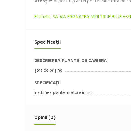
Atenție!
Aspectul plantei poate varia față de fotog
Etichete:
SALVIA FARINACEA MIDI TRUE BLUE +-21
Specificații
DESCRIEREA PLANTEI DE CAMERA
Țara de origine
SPECIFICAȚII
Inaltimea plantei mature in cm
Opinii (0)