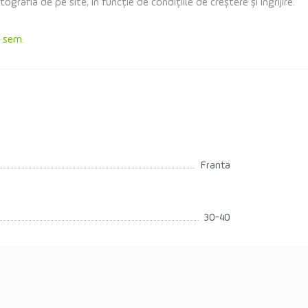
rafia de pe site, în funcție de condițiile de creștere și îngrijire.
 sem.
Franta
30-40