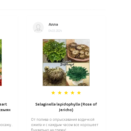
Алла
04.03.2024
eart
Selaginella lepidophylla (Rose of
 семян
Jericho)
От полива о опрыскавания водичкой
осажу..
ожила и с каждым часом все хорошеет
буквально на глазах! ..