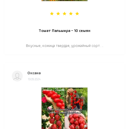
Томат Пальмира - 10 семян
Вкусные, кожица твердая, урожайный сорт. ..
Оксана
19.09.2024