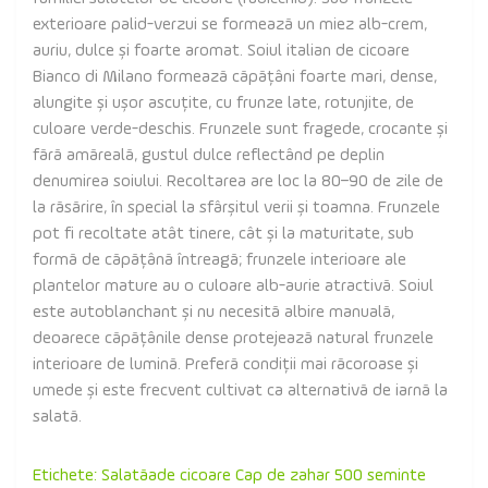
exterioare palid-verzui se formează un miez alb-crem,
auriu, dulce și foarte aromat. Soiul italian de cicoare
Bianco di Milano formează căpățâni foarte mari, dense,
alungite și ușor ascuțite, cu frunze late, rotunjite, de
culoare verde-deschis. Frunzele sunt fragede, crocante și
fără amăreală, gustul dulce reflectând pe deplin
denumirea soiului. Recoltarea are loc la 80–90 de zile de
la răsărire, în special la sfârșitul verii și toamna. Frunzele
pot fi recoltate atât tinere, cât și la maturitate, sub
formă de căpățână întreagă; frunzele interioare ale
plantelor mature au o culoare alb-aurie atractivă. Soiul
este autoblanchant și nu necesită albire manuală,
deoarece căpățânile dense protejează natural frunzele
interioare de lumină. Preferă condiții mai răcoroase și
umede și este frecvent cultivat ca alternativă de iarnă la
salată.
Etichete:
Salatăade cicoare Cap de zahar 500 seminte