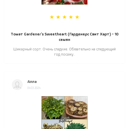
Томат Gardener's Sweetheart (Гарденерс Свит Харт) - 10
семян
Шикарный сорт. Очень сладкие. Обязательно на следующий
год посажу..
Алла
04.03.2024