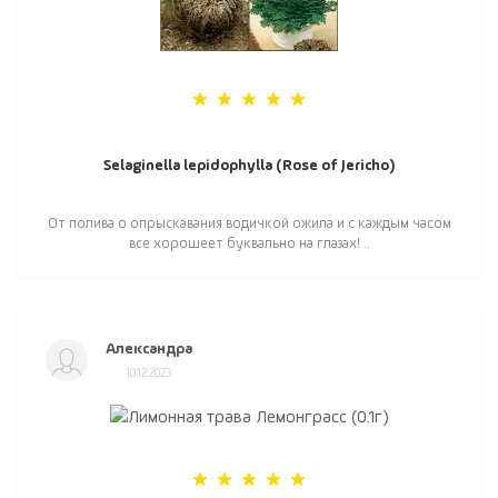
Selaginella lepidophylla (Rose of Jericho)
От полива о опрыскавания водичкой ожила и с каждым часом
все хорошеет буквально на глазах! ..
Александра
10.12.2023