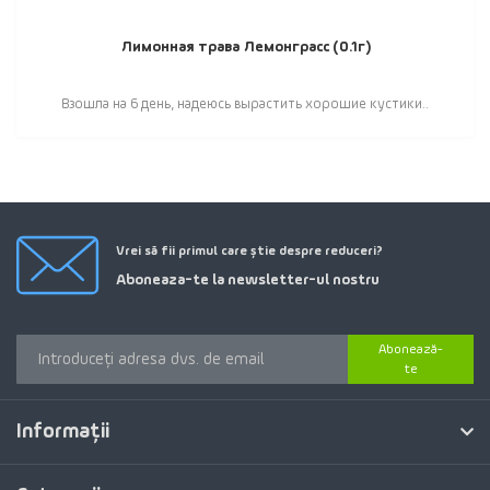
Лимонная трава Лемонграсс (0.1г)
Взошла на 6 день, надеюсь вырастить хорошие кустики..
Vrei să fii primul care știe despre reduceri?
Aboneaza-te la newsletter-ul nostru
Abonează-
te
Informaţii