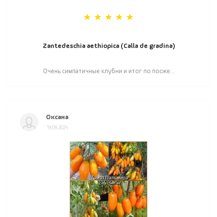
Zantedeschia aethiopica (Calla de gradina)
Очень симпатичные клубни и итог по посже...
Оксана
19.09.2024