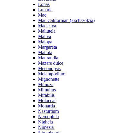
Lonas
Lunaria
Mac
Mac Californian (Eschszolzia)
Macleaya
Maliutela
Maliva
Malopa
Margareta
Matiola
Maurandia
Mazare dulce
Meconopsis
Melampodium
Mignonette
Mimoza
Mimulius
Mirabilis
Moloceai
Monarda
Nasturtium
Nemophila
Nighela
Nimezia
Nirembergia