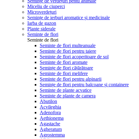
Semințe de verdețuri pentu animale
Miceliu de ciuperci
Microverdețuri
Semințe de ierburi aromatice și medicinale
Iarba de gazon
Plante siderale
Seminte de flori
Seminte de flori
Seminte de flori multeanuale
Seminte de flori pentru taiere
Seminte de flori acoperitoare de sol
Seminte de flori aromate
Semințe de flori cățărătoare
Seminte de flori melifere
Seminte de flori pentru alpinarii
Semințe de flori pentru balcoane și containere
Seminte de plante acvatice
Seminte de plante de camera
Abutilon
Acvileghia
Adenofora
Aethionema
Agastache
Agheratum
Agrostemma