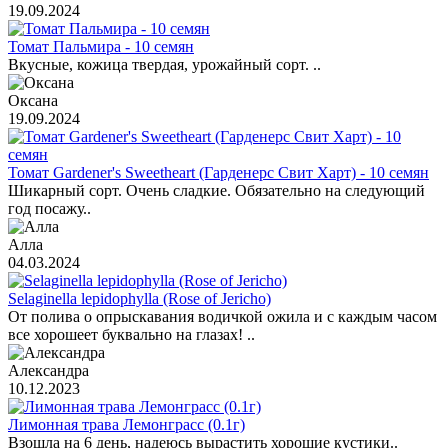
19.09.2024
Томат Пальмира - 10 семян
Вкусные, кожица твердая, урожайный сорт. ..
Оксана
19.09.2024
Томат Gardener's Sweetheart (Гарденерс Свит Харт) - 10 семян
Шикарный сорт. Очень сладкие. Обязательно на следующий
год посажу..
Алла
04.03.2024
Selaginella lepidophylla (Rose of Jericho)
От полива о опрыскавания водичкой ожила и с каждым часом
все хорошеет буквально на глазах! ..
Александра
10.12.2023
Лимонная трава Лемонграсс (0.1г)
Взошла на 6 день, надеюсь вырастить хорошие кустики..