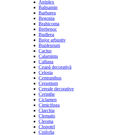
Atriplex
Balisamin
Barbarea
Begonia
Brahicoma
Brebenoc
Budleea
Bujor arbustiv
Bupleurum
Cactus
Calaminta
Calluna
Ceapă decorativă
Celosia
Centranthus
Cerastium
Cereale decorative
Cerinthe
Ciclamen
Cimicifuga
Clarchia
Clematis
Cleoma
Clopotel
Cnifofia