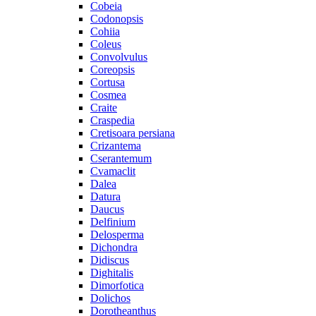
Cobeia
Codonopsis
Cohiia
Coleus
Convolvulus
Coreopsis
Cortusa
Cosmea
Craite
Craspedia
Cretisoara persiana
Crizantema
Cserantemum
Cvamaclit
Dalea
Datura
Daucus
Delfinium
Delosperma
Dichondra
Didiscus
Dighitalis
Dimorfotica
Dolichos
Dorotheanthus