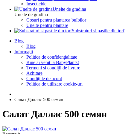
Insecticide
Unelte de gradina
Unelte de gradina
Cosuri pentru plantarea bulbilor
Unelte pentru plantare
Substraturi si pastile din torf
Blog
Blog
Informaţii
Politica de confidențialitate
Bine ai venit la BabyPlants!
Termeni și condiții de livrare
Achitare
Condițiile de acord
Politica de utilizare cookie-uri
Салат Даллас 500 семян
Салат Даллас 500 семян