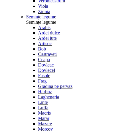
Veronicastrum
Viola
Zinnia
Semințe legume
Semințe legume
Arahis
Ardei dulce
Ardei iute
Artisoc
Bob
Castraveti
Ceapa
Dovleac
Dovlecel
Fasole
Frag
Gradina pe pervaz
Harbuz
Laghenaria
Linte
Luffa
Macris
Marar
Mazare
Morcov