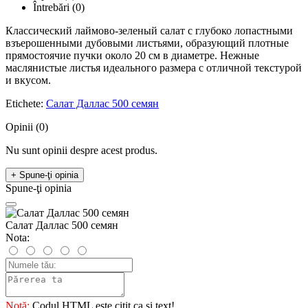
Întrebări
(0)
Классический лаймово-зеленый салат с глубоко лопастными
взъерошенными дубовыми листьями, образующий плотные
прямостоячие пучки около 20 см в диаметре. Нежные
маслянистые листья идеального размера с отличной текстурой
и вкусом.
Etichete:
Салат Даллас 500 семян
Opinii (0)
Nu sunt opinii despre acest produs.
+ Spune-ţi opinia
Spune-ţi opinia
Салат Даллас 500 семян
Nota:
Notă:
Codul HTML este citit ca şi text!