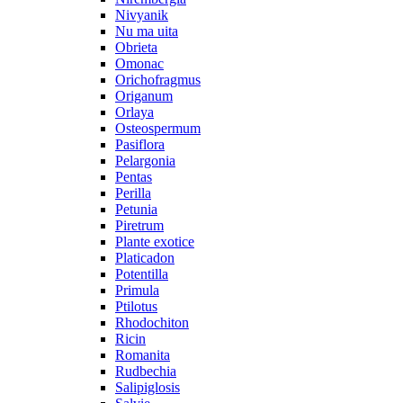
Nivyanik
Nu ma uita
Obrieta
Omonac
Orichofragmus
Origanum
Orlaya
Osteospermum
Pasiflora
Pelargonia
Pentas
Perilla
Petunia
Piretrum
Plante exotice
Platicadon
Potentilla
Primula
Ptilotus
Rhodochiton
Ricin
Romanita
Rudbechia
Salipiglosis