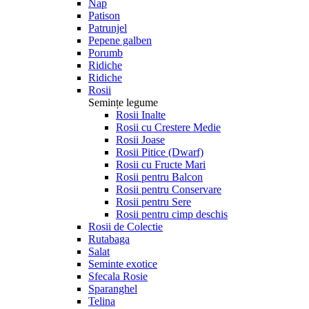
Nap
Patison
Patrunjel
Pepene galben
Porumb
Ridiche
Ridiche
Rosii
Semințe legume
Rosii Inalte
Rosii cu Crestere Medie
Rosii Joase
Rosii Pitice (Dwarf)
Rosii cu Fructe Mari
Rosii pentru Balcon
Rosii pentru Conservare
Rosii pentru Sere
Rosii pentru cimp deschis
Rosii de Colectie
Rutabaga
Salat
Seminte exotice
Sfecala Rosie
Sparanghel
Telina