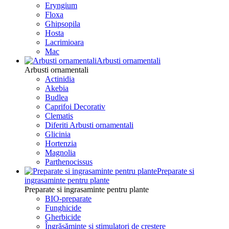
Eryngium
Floxa
Ghipsopila
Hosta
Lacrimioara
Mac
Arbusti ornamentali
Arbusti ornamentali
Actinidia
Akebia
Budlea
Caprifoi Decorativ
Clematis
Diferiti Arbusti ornamentali
Glicinia
Hortenzia
Magnolia
Parthenocissus
Preparate si
ingrasaminte pentru plante
Preparate si ingrasaminte pentru plante
BIO-preparate
Funghicide
Gherbicide
Îngrășăminte și stimulatori de creștere