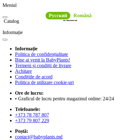
Meniul
Русский
Română
Limba
Catalog
Informație
Informație
Politica de confidențialitate
Bine ai venit la BabyPlants!
Termeni și condiții de livrare
Achitare
Condițiile de acord
Politica de utilizare cookie-uri
Ore de lucru:
• Graficul de lucru pentru magazinul online: 24/24
Telefoanele:
+373 78 787 807
+373 79 807 229
Poștă:
contact@babyplants.md