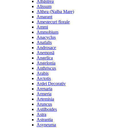
Albăstrea
Alissum
Althea (Nalba Mare)
Amarant
Amestecuri florale
Ammi
Ammobium
Anacyclus
Anafalis
Androsace
Anemonă
Angelica
Angelonia
Anthriscus
Arabis
Arctotis
Ardei Decorativ
Arenaria
Armeria
Artemisia
Aruncus
Astilboides
Astra
Astrantia
Asyneuma