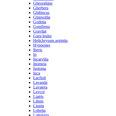
Gheorghine
Gherbera
Ghibiscus
Ghipsofila
Godetia
Gomfrena
Gravilat
Gura leului
Helichrysum argintiu
Hypoestes
Iberis
In
Incarvilia
Ipomeia
Isotoma
Iuca
Lacfioli
Lavanda
Lavatera
Levcoi
Liatris
Lihnis
Liupin
Lobelia
Lobularia