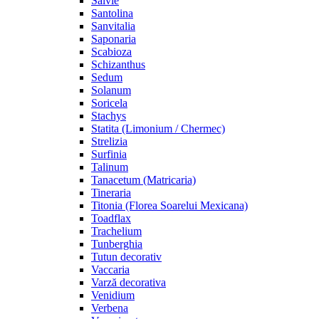
Salvie
Santolina
Sanvitalia
Saponaria
Scabioza
Schizanthus
Sedum
Solanum
Soricela
Stachys
Statita (Limonium / Chermec)
Strelizia
Surfinia
Talinum
Tanacetum (Matricaria)
Tineraria
Titonia (Florea Soarelui Mexicana)
Toadflax
Trachelium
Tunberghia
Tutun decorativ
Vaccaria
Varză decorativa
Venidium
Verbena