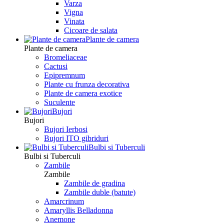
Varza
Vigna
Vinata
Сicoare de salata
Plante de camera
Plante de camera
Bromeliaceae
Cactusi
Epipremnum
Plante cu frunza decorativa
Plante de camera exotice
Suculente
Bujori
Bujori
Bujori Ierbosi
Bujori ITO gibriduri
Bulbi si Tuberculi
Bulbi si Tuberculi
Zambile
Zambile
Zambile de gradina
Zambile duble (batute)
Amarcrinum
Amaryllis Belladonna
Anemone