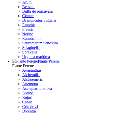
Arum
Bessera
Bulbi de primavara
Crinum
Dranunculus vulgaris
Eranthis
Freesiа
Nerine
Ranunculus
Sauromatum venosum
Selaginella
Sprekelia
Urginea maritima
Plante Perene
Plante Perene
Agapanthus
Alchemilla
Alstroemeria
Anemona
Asclepias tuberosa
Astilba
Bujori
Canna
Crin de zi
Dicentra