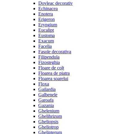
Dovleac decorativ
Echinacea
Enotera
Erigeron
Eryngium
Eucalipt
Eustoma
Exacum
Facelia
Fasole decorativa
Filipendula
Fizosteghia
Floare de colț
Floarea de piatra
Floarea soarelui
Floxa
Gailardia
Galbenele
Garoafa
Gazania
Ghelenium
Ghelihrizum
Gheliopsis
Gheliotrop
Ghelipterum