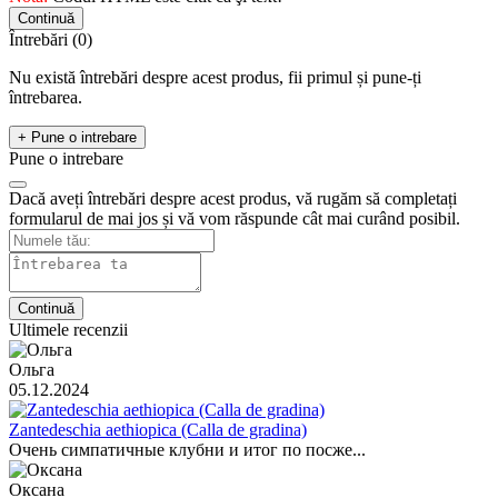
Continuă
Întrebări
(0)
Nu există întrebări despre acest produs, fii primul și pune-ți
întrebarea.
+ Pune o intrebare
Pune o intrebare
Dacă aveți întrebări despre acest produs, vă rugăm să completați
formularul de mai jos și vă vom răspunde cât mai curând posibil.
Continuă
Ultimele recenzii
Ольга
05.12.2024
Zantedeschia aethiopica (Calla de gradina)
Очень симпатичные клубни и итог по посже...
Оксана