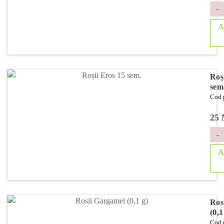
-
A
Roș
sem
Cod 
25
-
A
Ros
(0,1
Cod 