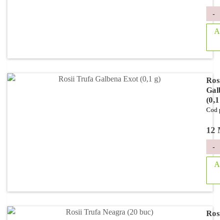
-
A
Ros
Gal
(0,1
Cod 
12
-
A
Ros