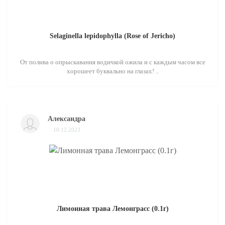
Selaginella lepidophylla (Rose of Jericho)
От полива о опрыскавания водичкой ожила и с каждым часом все
хорошеет буквально на глазах! ..
Александра
10.12.2023
Лимонная трава Лемонграсс (0.1г)