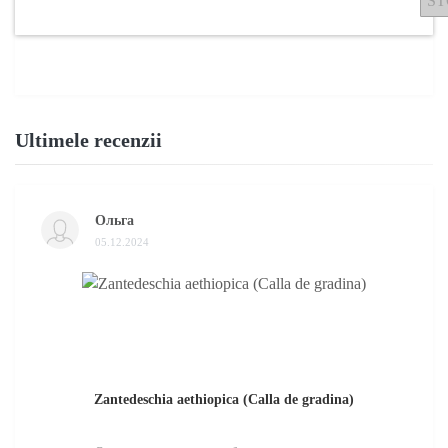
ST
Ultimele recenzii
Ольга
05.12.2024
Zantedeschia aethiopica (Calla de gradina)