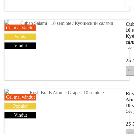
Cub
Cel mai vândut
10 s
Куб
Popular
сал
Vindut
Cod 
25
ST
Ros
Cel mai vândut
Ato
10 
Popular
Cod 
Vindut
25