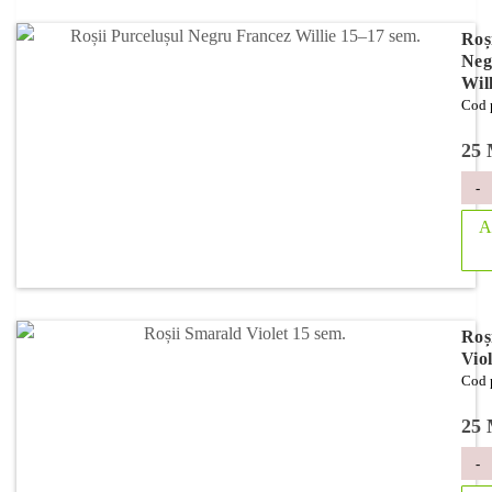
Roș
Neg
Wil
Cod 
25
-
A
Roș
Viol
Cod 
25
-