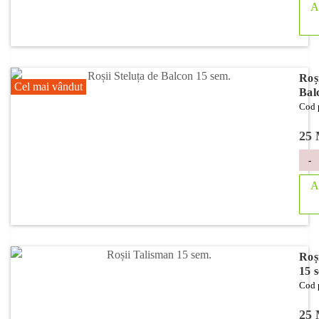
A
Roși
Cel mai vândut
Bal
Cod 
25
-
A
Roș
15 
Cod 
25