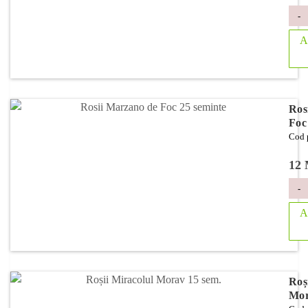
-
A
Ros
Foc
Cod 
12
-
A
Roș
Mor