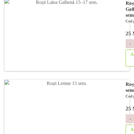
Roș
Gal
sem
Cod 
25
-
A
Roș
sem
Cod 
25
-
A