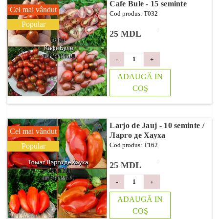
Cafe Bule - 15 seminte
Cel mai vândut
Cod produs: T032
Popular
0
25 MDL
-
+
ADAUGĂ IN
COŞ
Larjo de Jauj - 10 seminte /
Cel mai vândut
Ларго де Хауха
Cod produs: T162
Popular
0
25 MDL
-
+
ADAUGĂ IN
COŞ