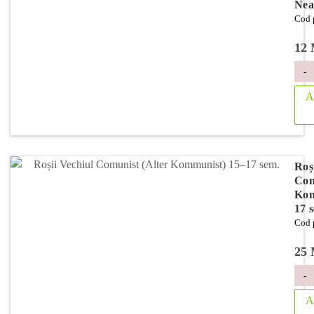
Nea
Cod 
12
-
A
Roș
Com
Kom
17 
Cod 
25
-
A