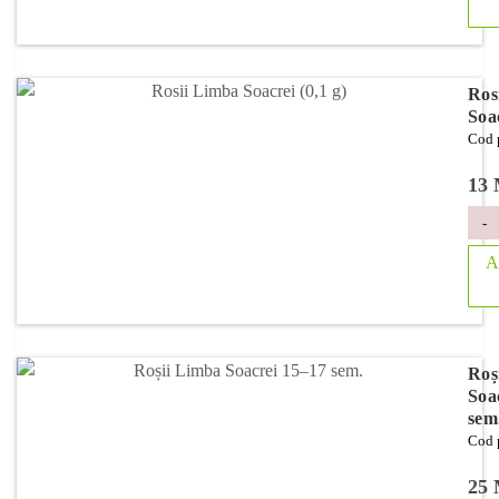
Ros
Soac
Cod 
13
-
A
Roș
Soa
sem
Cod 
25