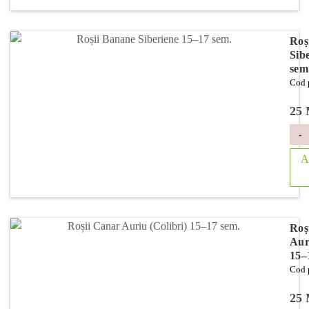
Roș
Sib
sem
Cod 
25
-
A
Roș
Aur
15–
Cod 
25