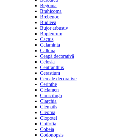
Begonia
Brahicoma
Brebenoc
Budleea
Bujor arbustiv
Bupleurum
Cactus
Calaminta
Calluna
Ceapă decorativă
Celosia
Centranthus
Cerastium
Cereale decorative
Cerinthe
Ciclamen
Cimicifuga
Clarchia
Clematis
Cleoma
Clopotel
Cnifofia
Cobeia
Codonopsis