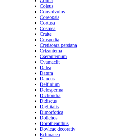
Cohiia
Coleus
Convolvulus
Coreopsis
Cortusa
Cosmea
Craite
Craspedia
Cretisoara persiana
Crizantema
Cserantemum
Cvamaclit
Dalea
Datura
Daucus
Delfinium
Delosperma
Dichondra
Didiscus
Dighitalis
Dimorfotica
Dolichos
Dorotheanthus
Dovleac decorativ
Echinacea