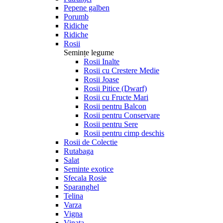
Pepene galben
Porumb
Ridiche
Ridiche
Rosii
Semințe legume
Rosii Inalte
Rosii cu Crestere Medie
Rosii Joase
Rosii Pitice (Dwarf)
Rosii cu Fructe Mari
Rosii pentru Balcon
Rosii pentru Conservare
Rosii pentru Sere
Rosii pentru cimp deschis
Rosii de Colectie
Rutabaga
Salat
Seminte exotice
Sfecala Rosie
Sparanghel
Telina
Varza
Vigna
Vinata