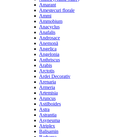
Amarant
Amestecuri florale
Ammi
Ammobium
Anacyclus
Anafalis
Androsace
Anemonă
Angelica
Angelonia
Anthriscus
Arabis
Arctotis
Ardei Decorativ
Arenaria
Armeria
Artemisia
Aruncus
Astilboides
Astra
Astrantia
Asyneuma
Atriplex
Balisamin
Barbarea