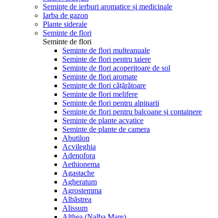
Semințe de ierburi aromatice și medicinale
Iarba de gazon
Plante siderale
Seminte de flori
Seminte de flori
Seminte de flori multeanuale
Seminte de flori pentru taiere
Seminte de flori acoperitoare de sol
Seminte de flori aromate
Semințe de flori cățărătoare
Seminte de flori melifere
Seminte de flori pentru alpinarii
Semințe de flori pentru balcoane și containere
Seminte de plante acvatice
Seminte de plante de camera
Abutilon
Acvileghia
Adenofora
Aethionema
Agastache
Agheratum
Agrostemma
Albăstrea
Alissum
Althea (Nalba Mare)