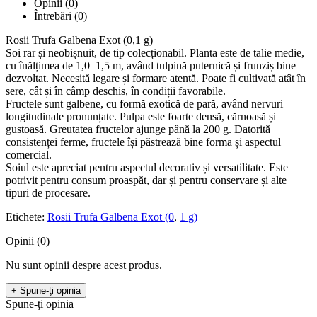
Opinii (0)
Întrebări
(0)
Rosii Trufa Galbena Exot (0,1 g)
Soi rar și neobișnuit, de tip colecționabil. Planta este de talie medie,
cu înălțimea de 1,0–1,5 m, având tulpină puternică și frunziș bine
dezvoltat. Necesită legare și formare atentă. Poate fi cultivată atât în
sere, cât și în câmp deschis, în condiții favorabile.
Fructele sunt galbene, cu formă exotică de pară, având nervuri
longitudinale pronunțate. Pulpa este foarte densă, cărnoasă și
gustoasă. Greutatea fructelor ajunge până la 200 g. Datorită
consistenței ferme, fructele își păstrează bine forma și aspectul
comercial.
Soiul este apreciat pentru aspectul decorativ și versatilitate. Este
potrivit pentru consum proaspăt, dar și pentru conservare și alte
tipuri de procesare.
Etichete:
Rosii Trufa Galbena Exot (0
,
1 g)
Opinii (0)
Nu sunt opinii despre acest produs.
+ Spune-ţi opinia
Spune-ţi opinia