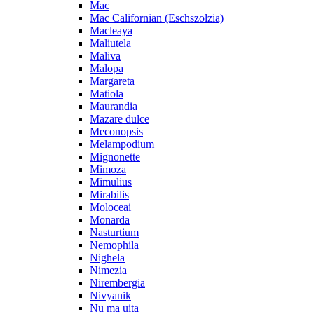
Mac
Mac Californian (Eschszolzia)
Macleaya
Maliutela
Maliva
Malopa
Margareta
Matiola
Maurandia
Mazare dulce
Meconopsis
Melampodium
Mignonette
Mimoza
Mimulius
Mirabilis
Moloceai
Monarda
Nasturtium
Nemophila
Nighela
Nimezia
Nirembergia
Nivyanik
Nu ma uita