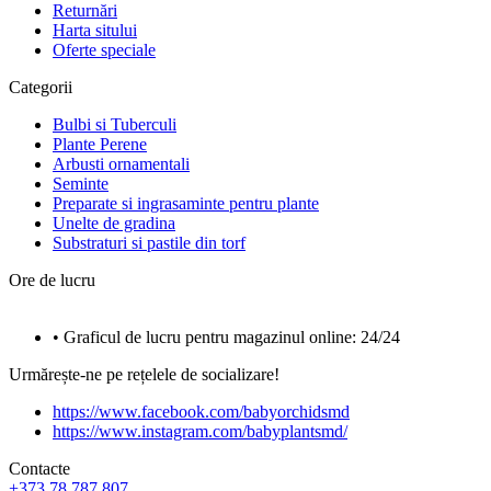
Returnări
Harta sitului
Oferte speciale
Categorii
Bulbi si Tuberculi
Plante Perene
Arbusti ornamentali
Seminte
Preparate si ingrasaminte pentru plante
Unelte de gradina
Substraturi si pastile din torf
Ore de lucru
• Graficul de lucru pentru magazinul online: 24/24
Urmărește-ne pe rețelele de socializare!
https://www.facebook.com/babyorchidsmd
https://www.instagram.com/babyplantsmd/
Contacte
+373 78 787 807