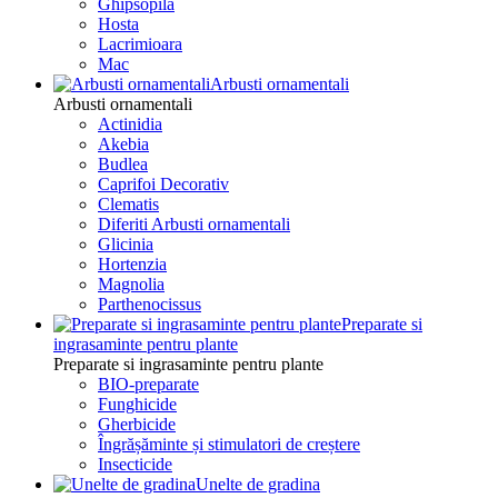
Ghipsopila
Hosta
Lacrimioara
Mac
Arbusti ornamentali
Arbusti ornamentali
Actinidia
Akebia
Budlea
Caprifoi Decorativ
Clematis
Diferiti Arbusti ornamentali
Glicinia
Hortenzia
Magnolia
Parthenocissus
Preparate si
ingrasaminte pentru plante
Preparate si ingrasaminte pentru plante
BIO-preparate
Funghicide
Gherbicide
Îngrășăminte și stimulatori de creștere
Insecticide
Unelte de gradina