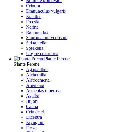
Bulbi de primavara
Crinum
Dranunculus vulgaris
Eranthis
Freesiа
Nerine
Ranunculus
Sauromatum venosum
Selaginella
Sprekelia
Urginea maritima
Plante Perene
Plante Perene
Agapanthus
Alchemilla
Alstroemeria
Anemona
Asclepias tuberosa
Astilba
Bujori
Canna
Crin de zi
Dicentra
Eryngium
Floxa