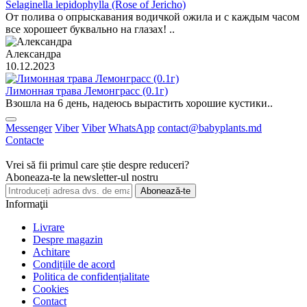
Selaginella lepidophylla (Rose of Jericho)
От полива о опрыскавания водичкой ожила и с каждым часом
все хорошеет буквально на глазах! ..
Александра
10.12.2023
Лимонная трава Лемонграсс (0.1г)
Взошла на 6 день, надеюсь вырастить хорошие кустики..
Messenger
Viber
Viber
WhatsApp
contact@babyplants.md
Contacte
Vrei să fii primul care știe despre reduceri?
Aboneaza-te la newsletter-ul nostru
Abonează-te
Informaţii
Livrare
Despre magazin
Achitare
Condițiile de acord
Politica de confidențialitate
Cookies
Contact