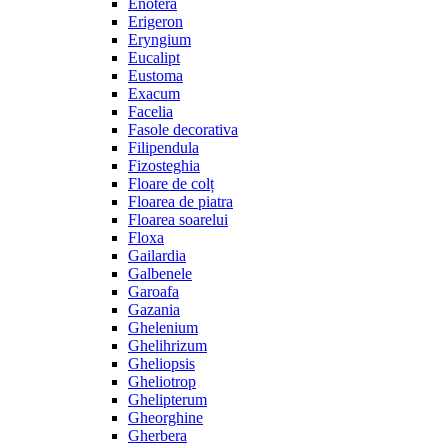
Enotera
Erigeron
Eryngium
Eucalipt
Eustoma
Exacum
Facelia
Fasole decorativa
Filipendula
Fizosteghia
Floare de colț
Floarea de piatra
Floarea soarelui
Floxa
Gailardia
Galbenele
Garoafa
Gazania
Ghelenium
Ghelihrizum
Gheliopsis
Gheliotrop
Ghelipterum
Gheorghine
Gherbera