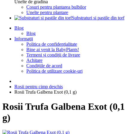
Unelte de gradina
Cosuri pentru plantarea bulbilor
Unelte pentru plantare
Substraturi si pastile din torf
Blog
Blog
Informaţii
Politica de confidențialitate
Bine ai venit la BabyPlants!
Termeni și condiții de livrare
Achitare
Condițiile de acord
Politica de utilizare cookie-uri
Rosii pentru cimp deschis
Rosii Trufa Galbena Exot (0,1 g)
Rosii Trufa Galbena Exot (0,1
g)