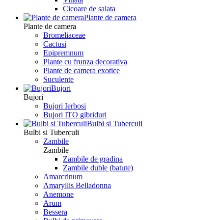
Сicoare de salata
Plante de camera
Plante de camera
Bromeliaceae
Cactusi
Epipremnum
Plante cu frunza decorativa
Plante de camera exotice
Suculente
Bujori
Bujori
Bujori Ierbosi
Bujori ITO gibriduri
Bulbi si Tuberculi
Bulbi si Tuberculi
Zambile
Zambile
Zambile de gradina
Zambile duble (batute)
Amarcrinum
Amaryllis Belladonna
Anemone
Arum
Bessera