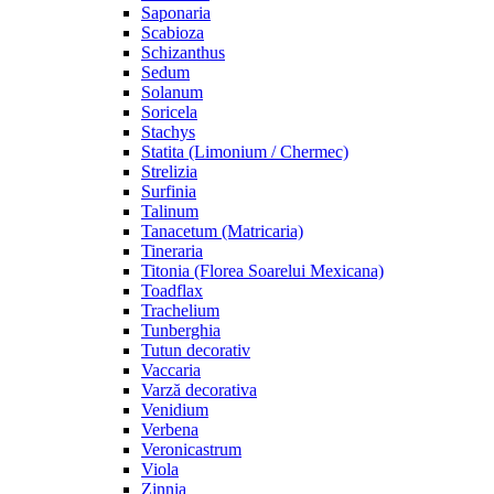
Saponaria
Scabioza
Schizanthus
Sedum
Solanum
Soricela
Stachys
Statita (Limonium / Chermec)
Strelizia
Surfinia
Talinum
Tanacetum (Matricaria)
Tineraria
Titonia (Florea Soarelui Mexicana)
Toadflax
Trachelium
Tunberghia
Tutun decorativ
Vaccaria
Varză decorativa
Venidium
Verbena
Veronicastrum
Viola
Zinnia