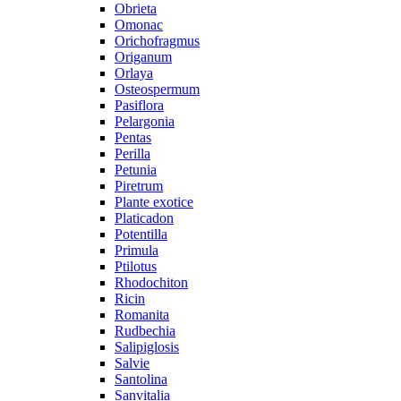
Obrieta
Omonac
Orichofragmus
Origanum
Orlaya
Osteospermum
Pasiflora
Pelargonia
Pentas
Perilla
Petunia
Piretrum
Plante exotice
Platicadon
Potentilla
Primula
Ptilotus
Rhodochiton
Ricin
Romanita
Rudbechia
Salipiglosis
Salvie
Santolina
Sanvitalia