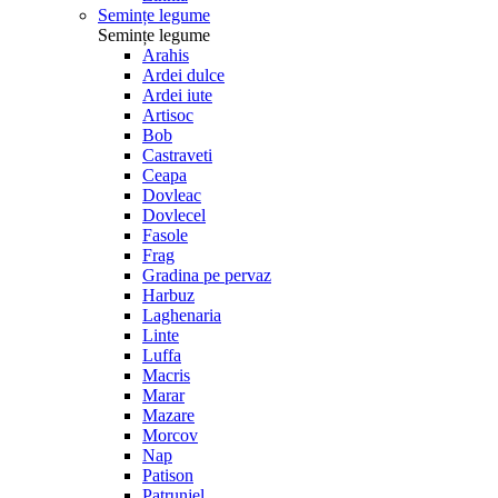
Semințe legume
Semințe legume
Arahis
Ardei dulce
Ardei iute
Artisoc
Bob
Castraveti
Ceapa
Dovleac
Dovlecel
Fasole
Frag
Gradina pe pervaz
Harbuz
Laghenaria
Linte
Luffa
Macris
Marar
Mazare
Morcov
Nap
Patison
Patrunjel