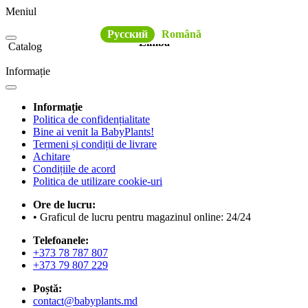
Meniul
Русский
Română
Limba
Catalog
Informație
Informație
Politica de confidențialitate
Bine ai venit la BabyPlants!
Termeni și condiții de livrare
Achitare
Condițiile de acord
Politica de utilizare cookie-uri
Ore de lucru:
• Graficul de lucru pentru magazinul online: 24/24
Telefoanele:
+373 78 787 807
+373 79 807 229
Poștă:
contact@babyplants.md