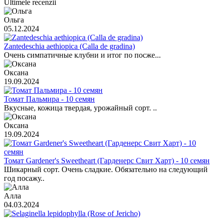
Ultimele recenzii
Ольга
05.12.2024
Zantedeschia aethiopica (Calla de gradina)
Очень симпатичные клубни и итог по посже...
Оксана
19.09.2024
Томат Пальмира - 10 семян
Вкусные, кожица твердая, урожайный сорт. ..
Оксана
19.09.2024
Томат Gardener's Sweetheart (Гарденерс Свит Харт) - 10 семян
Шикарный сорт. Очень сладкие. Обязательно на следующий
год посажу..
Алла
04.03.2024