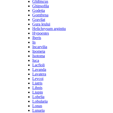
Ghibiscus
Ghipsofila
Godetia
Gomfrena
Gravilat
Gura leului
Helichrysum argintiu
Hypoestes
Iberis
In
Incarvilia
Ipomeia
Isotoma
Iuca
Lacfioli
Lavanda
Lavatera
Levcoi
Liatris
Lihnis
Liupin
Lobelia
Lobularia
Lonas
Lunaria