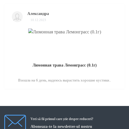
Александра
10.12.2023
Лимонная трава Лемонграсс (0.1г)
Взошла на 6 день, надеюсь вырастить хорошие кустики..
Vrei să fii primul care știe despre reduceri?
Aboneaza-te la newsletter-ul nostru