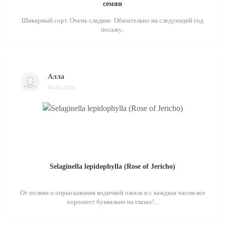
семян
Шикарный сорт. Очень сладкие. Обязательно на следующий год
посажу..
Алла
04.03.2024
Selaginella lepidophylla (Rose of Jericho)
От полива о опрыскавания водичкой ожила и с каждым часом все
хорошеет буквально на глазах! ..