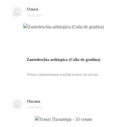
Ольга
05.12.2024
Zantedeschia aethiopica (Calla de gradina)
Очень симпатичные клубни и итог по посже...
Оксана
19.09.2024