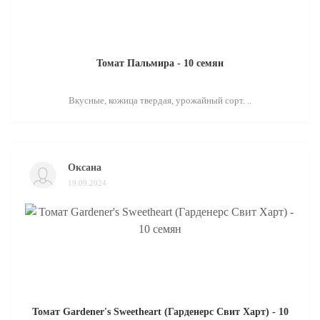
Томат Пальмира - 10 семян
Вкусные, кожица твердая, урожайный сорт. ..
Оксана
19.09.2024
Томат Gardener's Sweetheart (Гарденерс Свит Харт) - 10