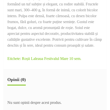
formând un tuf subțire și elegant, cu rodire stabilă. Fructele
sunt mari, 300–400 g, în formă de inimă, cu colorit bicolor
intens. Pulpa este densă, foarte cărnoasă, cu desen bicolor
frumos, fără goluri, cu foarte puține semințe. Gustul este
bogat, dulce, cu aromă pronunțată de roșie. Soiul este
apreciat pentru aspectul decorativ, productivitatea stabilă și
calitățile gustative excelente. Potrivit pentru cultivare în câmp
deschis și în sere, ideal pentru consum proaspăt și salate.
Etichete:
Roșii Laleaua Festivalul Mare 10 sem.
Opinii (0)
Nu sunt opinii despre acest produs.