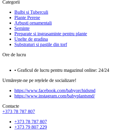
Categorii
Bulbi si Tuberculi
Plante Perene
Arbusti ornamentali
Seminte
Preparate si ingrasaminte pentru plante
Unelte de gradina
Substraturi si pastile din torf
Ore de lucru
• Graficul de lucru pentru magazinul online: 24/24
Urmărește-ne pe rețelele de socializare!
https://www.facebook.com/babyorchidsmd
https://www.instagram.com/babyplantsmd/
Contacte
+373 78 787 807
+373 78 787 807
+373 79 807 229