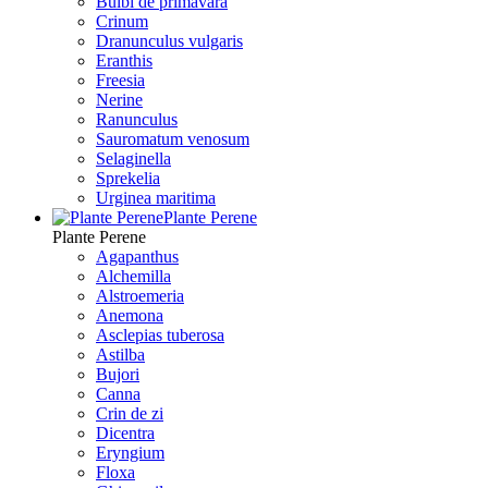
Bulbi de primavara
Crinum
Dranunculus vulgaris
Eranthis
Freesiа
Nerine
Ranunculus
Sauromatum venosum
Selaginella
Sprekelia
Urginea maritima
Plante Perene
Plante Perene
Agapanthus
Alchemilla
Alstroemeria
Anemona
Asclepias tuberosa
Astilba
Bujori
Canna
Crin de zi
Dicentra
Eryngium
Floxa