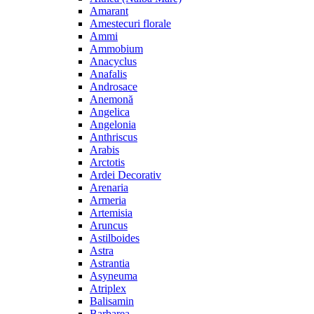
Amarant
Amestecuri florale
Ammi
Ammobium
Anacyclus
Anafalis
Androsace
Anemonă
Angelica
Angelonia
Anthriscus
Arabis
Arctotis
Ardei Decorativ
Arenaria
Armeria
Artemisia
Aruncus
Astilboides
Astra
Astrantia
Asyneuma
Atriplex
Balisamin
Barbarea