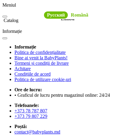
Meniul
Русский
Română
Limba
Catalog
Informație
Informație
Politica de confidențialitate
Bine ai venit la BabyPlants!
Termeni și condiții de livrare
Achitare
Condițiile de acord
Politica de utilizare cookie-uri
Ore de lucru:
• Graficul de lucru pentru magazinul online: 24/24
Telefoanele:
+373 78 787 807
+373 79 807 229
Poștă:
contact@babyplants.md