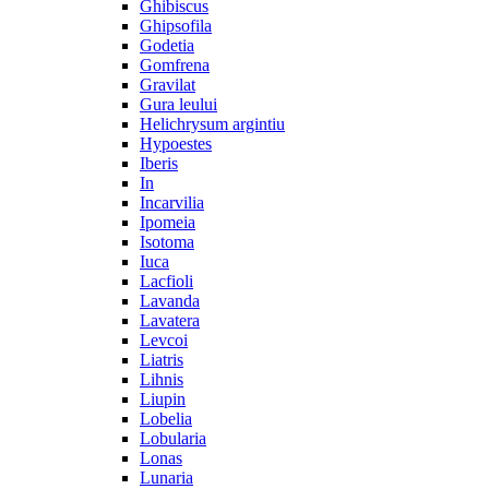
Ghibiscus
Ghipsofila
Godetia
Gomfrena
Gravilat
Gura leului
Helichrysum argintiu
Hypoestes
Iberis
In
Incarvilia
Ipomeia
Isotoma
Iuca
Lacfioli
Lavanda
Lavatera
Levcoi
Liatris
Lihnis
Liupin
Lobelia
Lobularia
Lonas
Lunaria