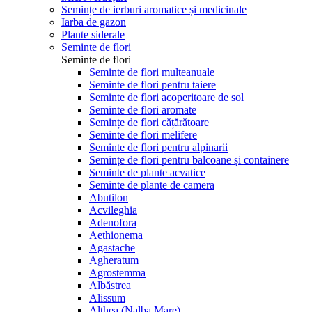
Semințe de ierburi aromatice și medicinale
Iarba de gazon
Plante siderale
Seminte de flori
Seminte de flori
Seminte de flori multeanuale
Seminte de flori pentru taiere
Seminte de flori acoperitoare de sol
Seminte de flori aromate
Semințe de flori cățărătoare
Seminte de flori melifere
Seminte de flori pentru alpinarii
Semințe de flori pentru balcoane și containere
Seminte de plante acvatice
Seminte de plante de camera
Abutilon
Acvileghia
Adenofora
Aethionema
Agastache
Agheratum
Agrostemma
Albăstrea
Alissum
Althea (Nalba Mare)