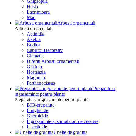
Ghipsopila
Hosta
Lacrimioara
Mac
Arbusti ornamentali
Arbusti ornamentali
Actinidia
Akebia
Budlea
Caprifoi Decorativ
Clematis
Diferiti Arbusti ornamentali
Glicinia
Hortenzia
Magnolia
Parthenocissus
Preparate si
ingrasaminte pentru plante
Preparate si ingrasaminte pentru plante
BIO-preparate
Funghicide
Gherbicide
Îngrășăminte și stimulatori de creștere
Insecticide
Unelte de gradina