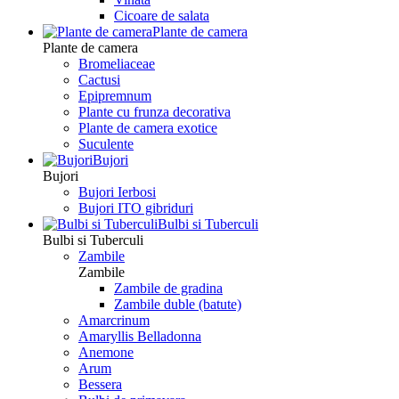
Сicoare de salata
Plante de camera
Plante de camera
Bromeliaceae
Cactusi
Epipremnum
Plante cu frunza decorativa
Plante de camera exotice
Suculente
Bujori
Bujori
Bujori Ierbosi
Bujori ITO gibriduri
Bulbi si Tuberculi
Bulbi si Tuberculi
Zambile
Zambile
Zambile de gradina
Zambile duble (batute)
Amarcrinum
Amaryllis Belladonna
Anemone
Arum
Bessera