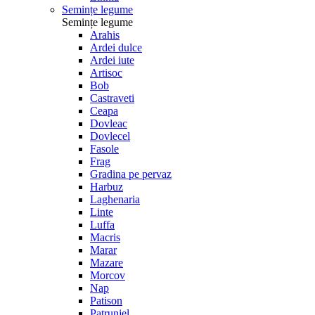
Semințe legume
Semințe legume
Arahis
Ardei dulce
Ardei iute
Artisoc
Bob
Castraveti
Ceapa
Dovleac
Dovlecel
Fasole
Frag
Gradina pe pervaz
Harbuz
Laghenaria
Linte
Luffa
Macris
Marar
Mazare
Morcov
Nap
Patison
Patrunjel