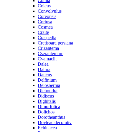
Cohiia
Coleus
Convolvulus
Coreopsis
Cortusa
Cosmea
Craite
Craspedia
Cretisoara persiana
Crizantema
Cserantemum
Cvamaclit
Dalea
Datura
Daucus
Delfinium
Delosperma
Dichondra
Didiscus
Dighitalis
Dimorfotica
Dolichos
Dorotheanthus
Dovleac decorativ
Echinacea