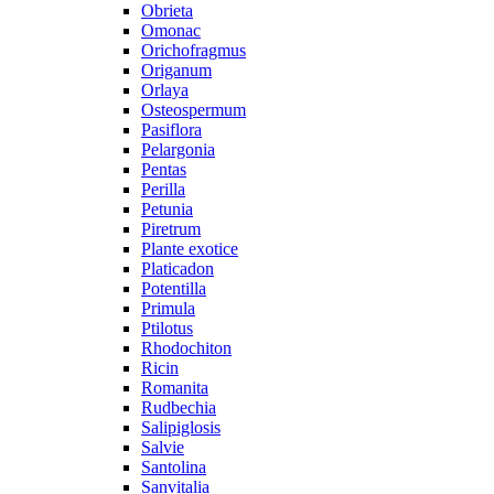
Obrieta
Omonac
Orichofragmus
Origanum
Orlaya
Osteospermum
Pasiflora
Pelargonia
Pentas
Perilla
Petunia
Piretrum
Plante exotice
Platicadon
Potentilla
Primula
Ptilotus
Rhodochiton
Ricin
Romanita
Rudbechia
Salipiglosis
Salvie
Santolina
Sanvitalia