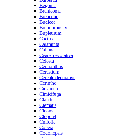
Begonia
Brahicoma
Brebenoc
Budleea
Bujor arbustiv
Bupleurum
Cactus
Calaminta
Calluna
Ceapă decorativă
Celosia
Centranthus
Cerastium
Cereale decorative
Cerinthe
Ciclamen
Cimicifuga
Clarchia
Clematis
Cleoma
Clopotel
Cnifofia
Cobeia
Codonopsis