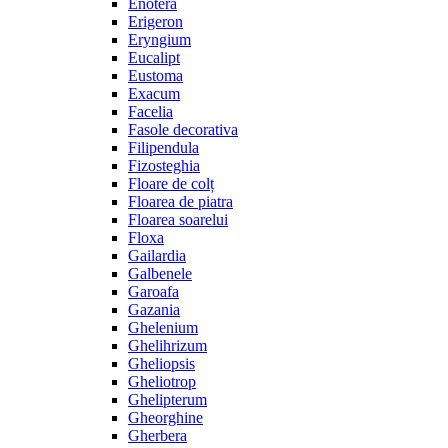
Enotera
Erigeron
Eryngium
Eucalipt
Eustoma
Exacum
Facelia
Fasole decorativa
Filipendula
Fizosteghia
Floare de colț
Floarea de piatra
Floarea soarelui
Floxa
Gailardia
Galbenele
Garoafa
Gazania
Ghelenium
Ghelihrizum
Gheliopsis
Gheliotrop
Ghelipterum
Gheorghine
Gherbera