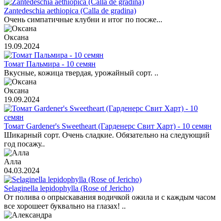
Zantedeschia aethiopica (Calla de gradina)
Очень симпатичные клубни и итог по посже...
Оксана
19.09.2024
Томат Пальмира - 10 семян
Вкусные, кожица твердая, урожайный сорт. ..
Оксана
19.09.2024
Томат Gardener's Sweetheart (Гарденерс Свит Харт) - 10 семян
Шикарный сорт. Очень сладкие. Обязательно на следующий
год посажу..
Алла
04.03.2024
Selaginella lepidophylla (Rose of Jericho)
От полива о опрыскавания водичкой ожила и с каждым часом
все хорошеет буквально на глазах! ..