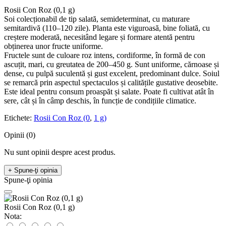
Rosii Con Roz (0,1 g)
Soi colecționabil de tip salată, semideterminat, cu maturare
semitardivă (110–120 zile). Planta este viguroasă, bine foliată, cu
creștere moderată, necesitând legare și formare atentă pentru
obținerea unor fructe uniforme.
Fructele sunt de culoare roz intens, cordiforme, în formă de con
ascuțit, mari, cu greutatea de 200–450 g. Sunt uniforme, cărnoase și
dense, cu pulpă suculentă și gust excelent, predominant dulce. Soiul
se remarcă prin aspectul spectaculos și calitățile gustative deosebite.
Este ideal pentru consum proaspăt și salate. Poate fi cultivat atât în
sere, cât și în câmp deschis, în funcție de condițiile climatice.
Etichete:
Rosii Con Roz (0
,
1 g)
Opinii (0)
Nu sunt opinii despre acest produs.
+ Spune-ţi opinia
Spune-ţi opinia
Rosii Con Roz (0,1 g)
Nota: