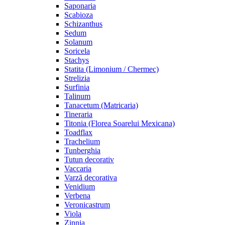
Saponaria
Scabioza
Schizanthus
Sedum
Solanum
Soricela
Stachys
Statita (Limonium / Chermec)
Strelizia
Surfinia
Talinum
Tanacetum (Matricaria)
Tineraria
Titonia (Florea Soarelui Mexicana)
Toadflax
Trachelium
Tunberghia
Tutun decorativ
Vaccaria
Varză decorativa
Venidium
Verbena
Veronicastrum
Viola
Zinnia