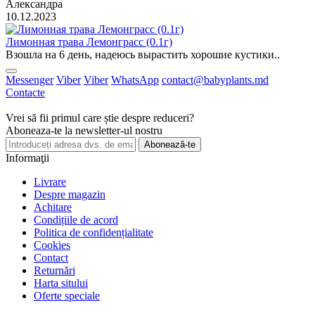
Александра
10.12.2023
Лимонная трава Лемонграсс (0.1г)
Взошла на 6 день, надеюсь вырастить хорошие кустики..
Messenger
Viber
Viber
WhatsApp
contact@babyplants.md
Contacte
Vrei să fii primul care știe despre reduceri?
Aboneaza-te la newsletter-ul nostru
Abonează-te
Informaţii
Livrare
Despre magazin
Achitare
Condițiile de acord
Politica de confidențialitate
Cookies
Contact
Returnări
Harta sitului
Oferte speciale