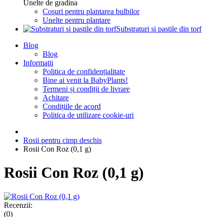
Unelte de gradina
Cosuri pentru plantarea bulbilor
Unelte pentru plantare
Substraturi si pastile din torf
Blog
Blog
Informaţii
Politica de confidențialitate
Bine ai venit la BabyPlants!
Termeni și condiții de livrare
Achitare
Condițiile de acord
Politica de utilizare cookie-uri
Rosii pentru cimp deschis
Rosii Con Roz (0,1 g)
Rosii Con Roz (0,1 g)
Recenzii:
(0)