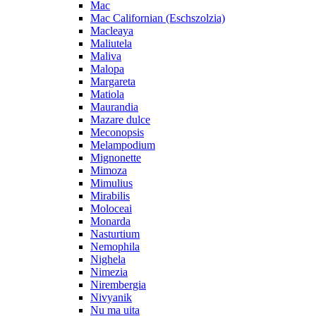
Mac
Mac Californian (Eschszolzia)
Macleaya
Maliutela
Maliva
Malopa
Margareta
Matiola
Maurandia
Mazare dulce
Meconopsis
Melampodium
Mignonette
Mimoza
Mimulius
Mirabilis
Moloceai
Monarda
Nasturtium
Nemophila
Nighela
Nimezia
Nirembergia
Nivyanik
Nu ma uita