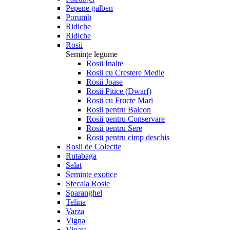
Pepene galben
Porumb
Ridiche
Ridiche
Rosii
Semințe legume
Rosii Inalte
Rosii cu Crestere Medie
Rosii Joase
Rosii Pitice (Dwarf)
Rosii cu Fructe Mari
Rosii pentru Balcon
Rosii pentru Conservare
Rosii pentru Sere
Rosii pentru cimp deschis
Rosii de Colectie
Rutabaga
Salat
Seminte exotice
Sfecala Rosie
Sparanghel
Telina
Varza
Vigna
Vinata