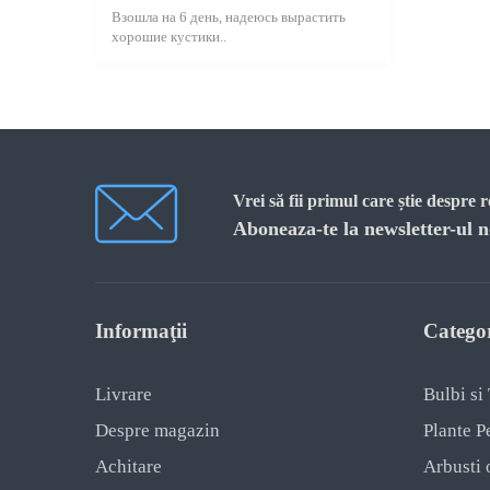
Взошла на 6 день, надеюсь вырастить
хорошие кустики..
Vrei să fii primul care știe despre 
Aboneaza-te la newsletter-ul n
Informaţii
Categor
Livrare
Bulbi si
Despre magazin
Plante P
Achitare
Arbusti 