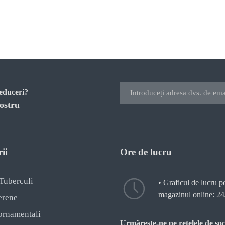
reduceri?
ostru
ii
Ore de lucru
 Tuberculi
• Graficul de lucru p
magazinul online: 24
erene
ornamentali
Urmărește-ne pe rețelele de soc