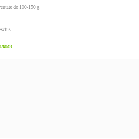
greutate de 100-150 g
eschis
салями