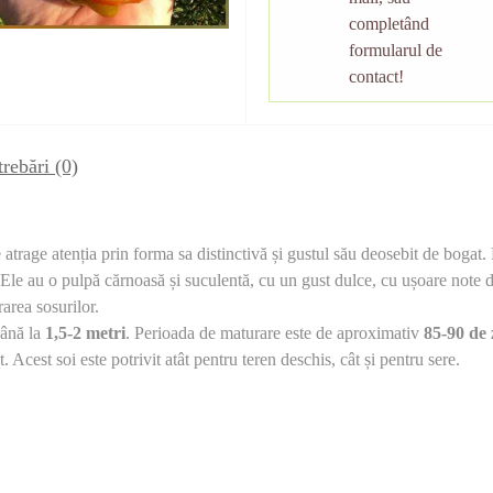
completând
formularul de
contact!
trebări
(0)
rage atenția prin forma sa distinctivă și gustul său deosebit de bogat. F
Ele au o pulpă cărnoasă și suculentă, cu un gust dulce, cu ușoare note 
area sosurilor.
până la
1,5-2 metri
. Perioada de maturare este de aproximativ
85-90 de 
. Acest soi este potrivit atât pentru teren deschis, cât și pentru sere.