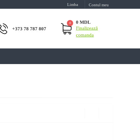
Limba
Contul meu
0 MDL
0
Finalizează
+373 78 787 807
comanda