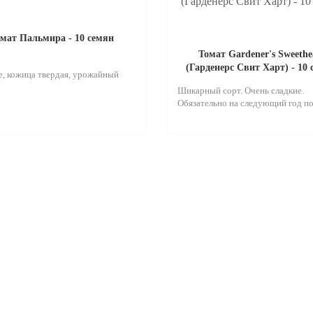
мат Пальмира - 10 семян
Томат Gardener's Sweethe
(Гарденерс Свит Харт) - 10
, кожица твердая, урожайный
Шикарный сорт. Очень сладкие.
Обязательно на следующий год по