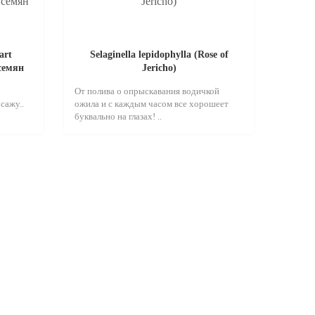
art
Selaginella lepidophylla (Rose of
 семян
Jericho)
От полива о опрыскавания водичкой
сажу..
ожила и с каждым часом все хорошеет
буквально на глазах! ..