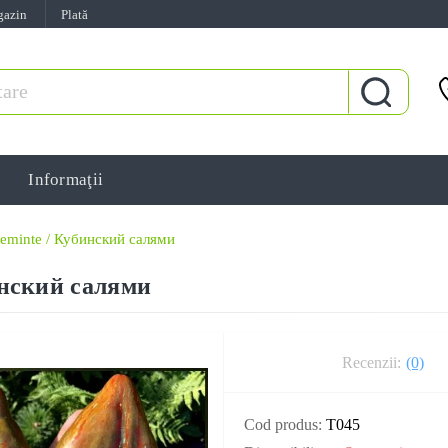
gazin
Plată
Informaţii
seminte / Кубинский салями
инский салями
Recenzii:
(0)
Cod produs:
T045