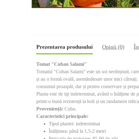
Prezentarea produsului
Opinii (0)
În
Tomat "Cuban Salami"
Tomatul "Cuban Salami" este un soi neobișnuit, care at
și au o formă ovală, asemănătoare unor mici cârnați. 
consumul proaspăt, dar și pentru conservare și prepar
Planta este de tip indeterminat, având o înălțime de 
printr-o bună rezistență la boli și un randament ridicat
Proveniență:
Cuba.
Caracteristici principale:
Tipul plantei: indeterminat
Înălțimea: până la 1,5-2 metri
Perioada de maturare: 85-90 de zile