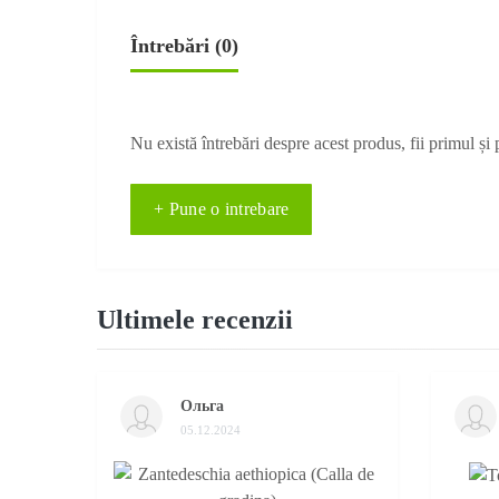
Întrebări
(0)
Nu există întrebări despre acest produs, fii primul și 
+ Pune o intrebare
Ultimele recenzii
Ольга
05.12.2024