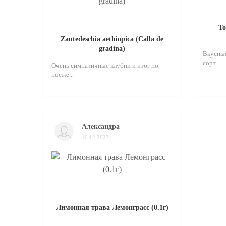
То
Zantedeschia aethiopica (Calla de
gradina)
Вкусные
сорт. ..
Очень симпатичные клубни и итог по
посже...
Александра
10.12.2023
Лимонная трава Лемонграсс (0.1г)