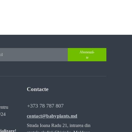
Abonează-
te
Contacte
+373 78 787 807
entru
/24
contact@babyplants.md
Strada Ioana Radu 21, intrarea din
ializare!