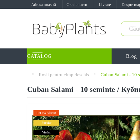
Adresa noastră
Ore de lucru
Livrare
Despre ma
Blog
CATALOG
Rosii pentru cimp deschis
Cuban Salami - 10 
Cuban Salami - 10 seminte / Куб
Cel mai vândut
Popular
Vindut