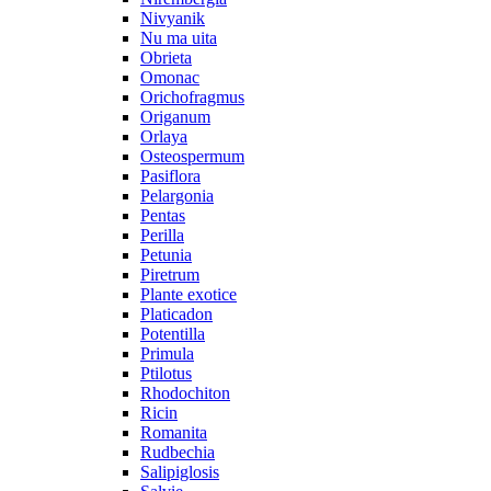
Nivyanik
Nu ma uita
Obrieta
Omonac
Orichofragmus
Origanum
Orlaya
Osteospermum
Pasiflora
Pelargonia
Pentas
Perilla
Petunia
Piretrum
Plante exotice
Platicadon
Potentilla
Primula
Ptilotus
Rhodochiton
Ricin
Romanita
Rudbechia
Salipiglosis