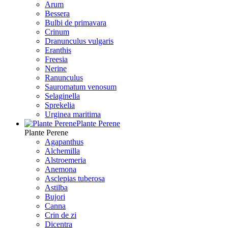
Arum
Bessera
Bulbi de primavara
Crinum
Dranunculus vulgaris
Eranthis
Freesiа
Nerine
Ranunculus
Sauromatum venosum
Selaginella
Sprekelia
Urginea maritima
Plante Perene
Plante Perene
Agapanthus
Alchemilla
Alstroemeria
Anemona
Asclepias tuberosa
Astilba
Bujori
Canna
Crin de zi
Dicentra