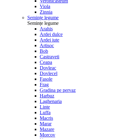
Veronicastrum
Viola
Zinnia
Semințe legume
Semințe legume
Arahis
Ardei dulce
Ardei iute
Artisoc
Bob
Castraveti
Ceapa
Dovleac
Dovlecel
Fasole
Frag
Gradina pe pervaz
Harbuz
Laghenaria
Linte
Luffa
Macris
Marar
Mazare
Morcov