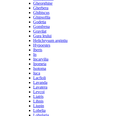
Gheorghine
Gherbera
Ghibiscus
Ghipsofila
Godetia
Gomfrena
Gravilat
Gura leului
Helichrysum argintiu
Hypoestes
Iberis
In
Incarvilia
Ipomeia
Isotoma
Iuca
Lacfioli
Lavanda
Lavatera
Levcoi
Liatris
Lihnis
Liupin
Lobelia
Lobularia