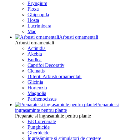
Eryngium
Floxa
Ghipsopila
Hosta
Lacrimioara
Mac
Arbusti ornamentali
Arbusti ornamentali
Actinidia
Akebia
Budlea
Caprifoi Decorativ
Clematis
Diferiti Arbusti ornamentali
Glicinia
Hortenzia
Magnolia
Parthenocissus
Preparate si
ingrasaminte pentru plante
Preparate si ingrasaminte pentru plante
BIO-preparate
Funghicide
Gherbicide
Îngrășăminte și stimulatori de creștere