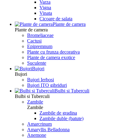
Varza
Vigna
Vinata
Сicoare de salata
Plante de camera
Plante de camera
Bromeliaceae
Cactusi
Epipremnum
Plante cu frunza decorativa
Plante de camera exotice
Suculente
Bujori
Bujori
Bujori Ierbosi
Bujori ITO gibriduri
Bulbi si Tuberculi
Bulbi si Tuberculi
Zambile
Zambile
Zambile de gradina
Zambile duble (batute)
Amarcrinum
Amaryllis Belladonna
Anemone