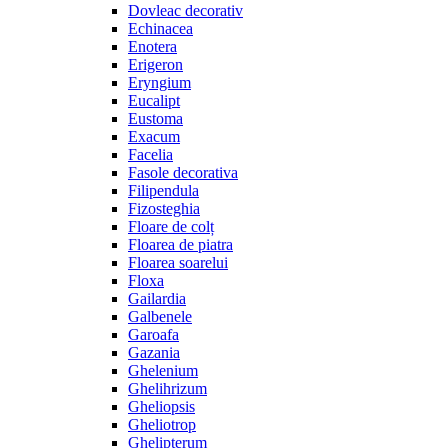
Dovleac decorativ
Echinacea
Enotera
Erigeron
Eryngium
Eucalipt
Eustoma
Exacum
Facelia
Fasole decorativa
Filipendula
Fizosteghia
Floare de colț
Floarea de piatra
Floarea soarelui
Floxa
Gailardia
Galbenele
Garoafa
Gazania
Ghelenium
Ghelihrizum
Gheliopsis
Gheliotrop
Ghelipterum