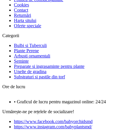
Cookies
Contact
Returnări
Harta sitului
Oferte speciale
Categorii
Bulbi si Tuberculi
Plante Perene
Arbusti ornamentali
Seminte
Preparate si ingrasaminte pentru plante
Unelte de gradina
Substraturi si pastile din torf
Ore de lucru
• Graficul de lucru pentru magazinul online: 24/24
Urmărește-ne pe rețelele de socializare!
https://www.facebook.com/babyorchidsmd
https://www.instagram.com/babyplantsmd/