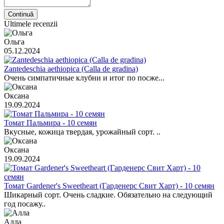
Continuă
Ultimele recenzii
Ольга
05.12.2024
Zantedeschia aethiopica (Calla de gradina)
Очень симпатичные клубни и итог по посже...
Оксана
19.09.2024
Томат Пальмира - 10 семян
Вкусные, кожица твердая, урожайный сорт. ..
Оксана
19.09.2024
Томат Gardener's Sweetheart (Гарденерс Свит Харт) - 10 семян
Шикарный сорт. Очень сладкие. Обязательно на следующий
год посажу..
Алла