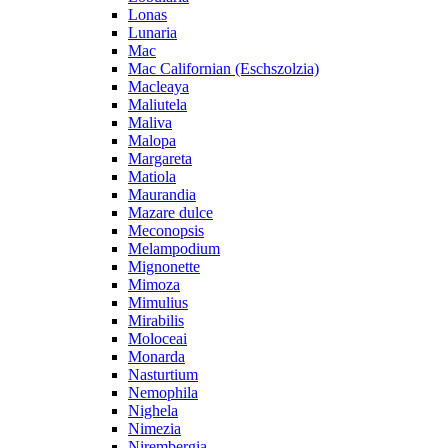
Lonas
Lunaria
Mac
Mac Californian (Eschszolzia)
Macleaya
Maliutela
Maliva
Malopa
Margareta
Matiola
Maurandia
Mazare dulce
Meconopsis
Melampodium
Mignonette
Mimoza
Mimulius
Mirabilis
Moloceai
Monarda
Nasturtium
Nemophila
Nighela
Nimezia
Nirembergia