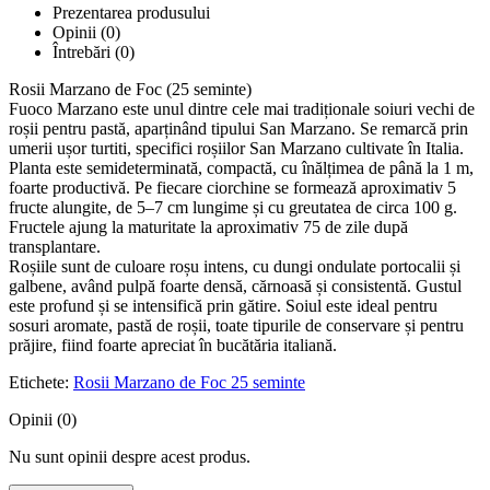
Prezentarea produsului
Opinii (0)
Întrebări
(0)
Rosii Marzano de Foc (25 seminte)
Fuoco Marzano este unul dintre cele mai tradiționale soiuri vechi de
roșii pentru pastă, aparținând tipului San Marzano. Se remarcă prin
umerii ușor turtiti, specifici roșiilor San Marzano cultivate în Italia.
Planta este semideterminată, compactă, cu înălțimea de până la 1 m,
foarte productivă. Pe fiecare ciorchine se formează aproximativ 5
fructe alungite, de 5–7 cm lungime și cu greutatea de circa 100 g.
Fructele ajung la maturitate la aproximativ 75 de zile după
transplantare.
Roșiile sunt de culoare roșu intens, cu dungi ondulate portocalii și
galbene, având pulpă foarte densă, cărnoasă și consistentă. Gustul
este profund și se intensifică prin gătire. Soiul este ideal pentru
sosuri aromate, pastă de roșii, toate tipurile de conservare și pentru
prăjire, fiind foarte apreciat în bucătăria italiană.
Etichete:
Rosii Marzano de Foc 25 seminte
Opinii (0)
Nu sunt opinii despre acest produs.