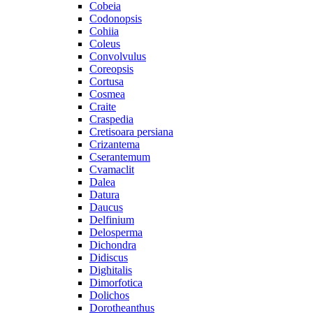
Cobeia
Codonopsis
Cohiia
Coleus
Convolvulus
Coreopsis
Cortusa
Cosmea
Craite
Craspedia
Cretisoara persiana
Crizantema
Cserantemum
Cvamaclit
Dalea
Datura
Daucus
Delfinium
Delosperma
Dichondra
Didiscus
Dighitalis
Dimorfotica
Dolichos
Dorotheanthus