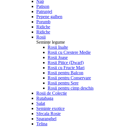
Nap
Patison
Patrunjel
Pepene galben
Porumb
Ridiche
Ridiche
Rosii
Semințe legume
Rosii Inalte
Rosii cu Crestere Medie
Rosii Joase
Rosii Pitice (Dwarf)
Rosii cu Fructe Mari
Rosii pentru Balcon
Rosii pentru Conservare
Rosii pentru Sere
Rosii pentru cimp deschis
Rosii de Colectie
Rutabaga
Salat
Seminte exotice
Sfecala Rosie
Sparanghel
Telina