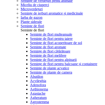
Semințe de verdețuri pentu animale
Miceliu de ciuperci
Microverdețuri
Semințe de ierburi aromatice și medicinale
Iarba de gazon
Plante siderale
Seminte de flori
Seminte de flori
Seminte de flori multeanuale
Seminte de flori pentru taiere
Seminte de flori acoperitoare de sol
Seminte de flori aromate
Semințe de flori cățărătoare
Seminte de flori melifere
Seminte de flori pentru alpinarii
Semințe de flori pentru balcoane și containere
Seminte de plante acvatice
Seminte de plante de camera
Abutilon
Acvileghia
Adenofora
Aethionema
Agastache
Agheratum
Agrostemma