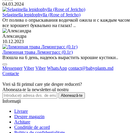
04.03.2024
Selaginella lepidophylla (Rose of Jericho)
От полива о опрыскавания водичкой ожила и с каждым часом
все хорошеет буквально на глазах! ..
Александра
10.12.2023
Лимонная трава Лемонграсс (0.1г)
Взошла на 6 день, надеюсь вырастить хорошие кустики..
Messenger
Viber
Viber
WhatsApp
contact@babyplants.md
Contacte
Vrei să fii primul care știe despre reduceri?
Aboneaza-te la newsletter-ul nostru
Abonează-te
Informaţii
Livrare
Despre magazin
Achitare
Condițiile de acord
Politica de confidențialitate