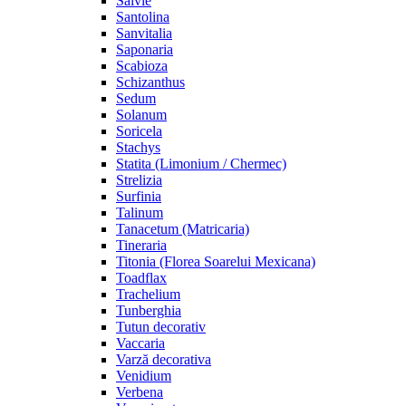
Salvie
Santolina
Sanvitalia
Saponaria
Scabioza
Schizanthus
Sedum
Solanum
Soricela
Stachys
Statita (Limonium / Chermec)
Strelizia
Surfinia
Talinum
Tanacetum (Matricaria)
Tineraria
Titonia (Florea Soarelui Mexicana)
Toadflax
Trachelium
Tunberghia
Tutun decorativ
Vaccaria
Varză decorativa
Venidium
Verbena