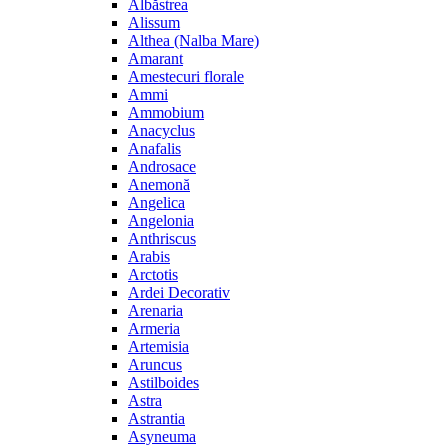
Albăstrea
Alissum
Althea (Nalba Mare)
Amarant
Amestecuri florale
Ammi
Ammobium
Anacyclus
Anafalis
Androsace
Anemonă
Angelica
Angelonia
Anthriscus
Arabis
Arctotis
Ardei Decorativ
Arenaria
Armeria
Artemisia
Aruncus
Astilboides
Astra
Astrantia
Asyneuma