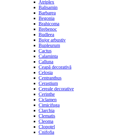
Atriplex
Balisamin
Barbarea
Begonia
Brahicoma
Brebenoc
Budleea
Bujor arbustiv
Bupleurum
Cactus
Calaminta
Calluna
Ceapă decorativă
Celosia
Centranthus
Cerastium
Cereale decorative
Cerinthe
Ciclamen
Cimicifuga
Clarchia
Clematis
Cleoma
Clopotel
Cnifofia