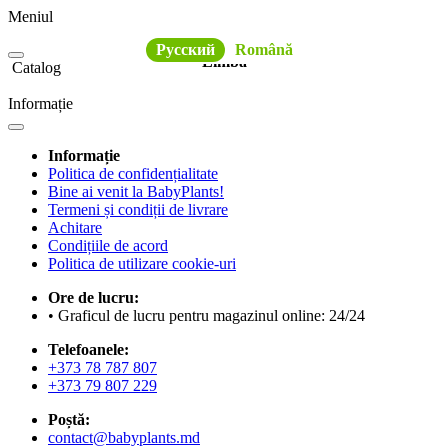
Meniul
Русский
Română
Limba
Catalog
Informație
Informație
Politica de confidențialitate
Bine ai venit la BabyPlants!
Termeni și condiții de livrare
Achitare
Condițiile de acord
Politica de utilizare cookie-uri
Ore de lucru:
• Graficul de lucru pentru magazinul online: 24/24
Telefoanele:
+373 78 787 807
+373 79 807 229
Poștă:
contact@babyplants.md