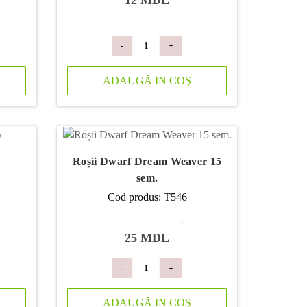
12 MDL
-
+
ADAUGĂ IN COŞ
Roșii Dwarf Dream Weaver 15
sem.
Cod produs: T546
0
25 MDL
-
+
ADAUGĂ IN COŞ