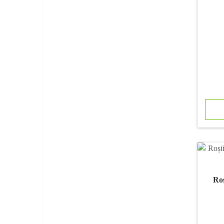
Balisamin
Barbarea
Begonia
Brahicoma
Brebenoc
Budleea
Bujor arbustiv
Bupleurum
Cactus
Ro
Calaminta
Calluna