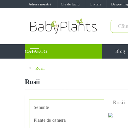
Adresa noastră
Ore de lucru
Livrare
Despre ma
Blog
CATALOG
Rosii
Rosii
Rosii
Seminte
Semințe de verdețuri pentu
Plante de camera