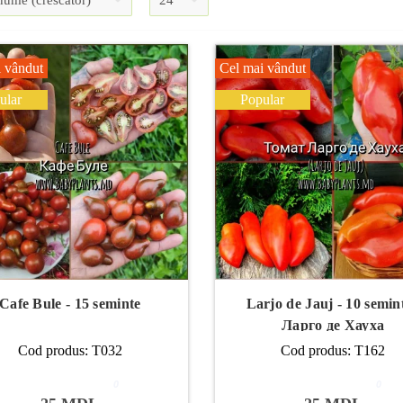
 vândut
Cel mai vândut
ular
Popular
Cafe Bule - 15 seminte
Larjo de Jauj - 10 semint
Ларго де Хауха
Cod produs: T032
Cod produs: T162
0
0