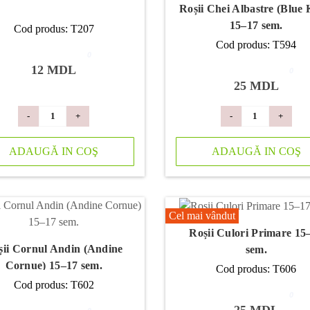
Roșii Chei Albastre (Blue 
15–17 sem.
Cod produs: T207
Cod produs: T594
0
12 MDL
0
25 MDL
-
+
-
+
ADAUGĂ IN COŞ
ADAUGĂ IN COŞ
Cel mai vândut
Roșii Culori Primare 15
șii Cornul Andin (Andine
sem.
Cornue) 15–17 sem.
Cod produs: T606
Cod produs: T602
0