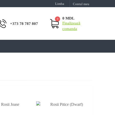
Limba
Contul meu
0 MDL
0
Finalizează
+373 78 787 807
comanda