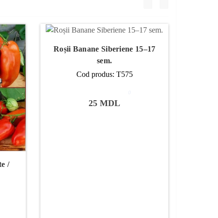
Roșii Banane Siberiene 15–17
sem.
Cod produs: T575
0
25 MDL
e /