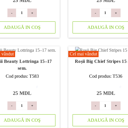
25 MDL
25 MDL
-
+
-
+
ADAUGĂ IN COŞ
ADAUGĂ IN COŞ
 vândut
Cel mai vândut
ii Beauty Lottringa 15–17
Roșii Big Chief Stripes 15
sem.
Cod produs: T583
Cod produs: T536
0
0
25 MDL
25 MDL
-
+
-
+
ADAUGĂ IN COŞ
ADAUGĂ IN COŞ