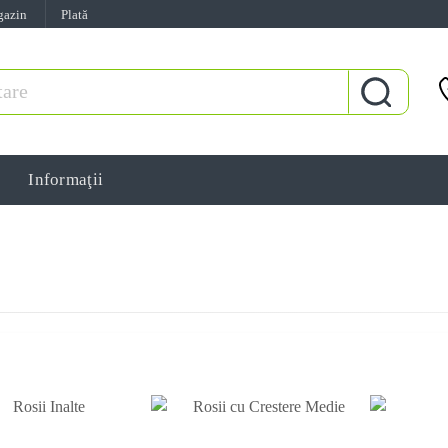
gazin
Plată
Informaţii