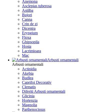
Anemona
Asclepias tuberosa
Astilba
Bujori
Canna
Crin de zi
Dicentra
Eryngium
Floxa
Ghipsopila
Hosta
Lacrimioara
Mac
Arbusti ornamentali
Arbusti ornamentali
Actinidia
Akebia
Budlea
Caprifoi Decorativ
Clematis
Diferiti Arbusti ornamentali
Glicinia
Hortenzia
Magnolia
Parthenocissus