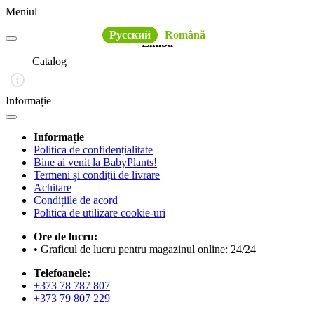
Meniul
Русский
Română
Limba
Catalog
Informație
Informație
Politica de confidențialitate
Bine ai venit la BabyPlants!
Termeni și condiții de livrare
Achitare
Condițiile de acord
Politica de utilizare cookie-uri
Ore de lucru:
• Graficul de lucru pentru magazinul online: 24/24
Telefoanele:
+373 78 787 807
+373 79 807 229