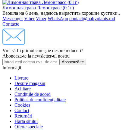
Лимонная трава Лемонграсс (0.1г)
Взошла на 6 день, надеюсь вырастить хорошие кустики..
Messenger
Viber
Viber
WhatsApp
contact@babyplants.md
Contacte
Vrei să fii primul care știe despre reduceri?
Aboneaza-te la newsletter-ul nostru
Abonează-te
Informaţii
Livrare
Despre magazin
Achitare
Condițiile de acord
Politica de confidențialitate
Cookies
Contact
Returnări
Harta sitului
Oferte speciale