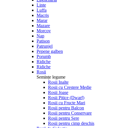
Linte
Luffa
Macris
Marar
Mazare
Morcov
Nap
Patison
Patrunjel
Pepene galben
Porumb
Ridiche
Ridiche
Rosii
Semințe legume
Rosii Inalte
Rosii cu Crestere Medie
Rosii Joase
Rosii Pitice (Dwarf)
Rosii cu Fructe Mari
Rosii pentru Balcon
Rosii pentru Conservare
Rosii pentru Sere
Rosii pentru cimp deschis