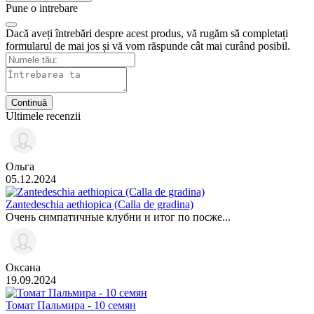
Pune o intrebare
Dacă aveți întrebări despre acest produs, vă rugăm să completați
formularul de mai jos și vă vom răspunde cât mai curând posibil.
Continuă
Ultimele recenzii
Ольга
05.12.2024
Zantedeschia aethiopica (Calla de gradina)
Очень симпатичные клубни и итог по посже...
Оксана
19.09.2024
Томат Пальмира - 10 семян