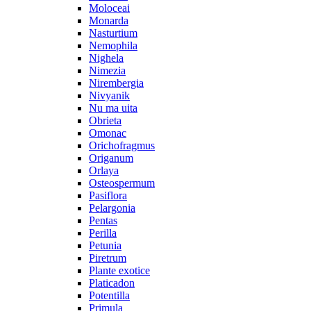
Moloceai
Monarda
Nasturtium
Nemophila
Nighela
Nimezia
Nirembergia
Nivyanik
Nu ma uita
Obrieta
Omonac
Orichofragmus
Origanum
Orlaya
Osteospermum
Pasiflora
Pelargonia
Pentas
Perilla
Petunia
Piretrum
Plante exotice
Platicadon
Potentilla
Primula