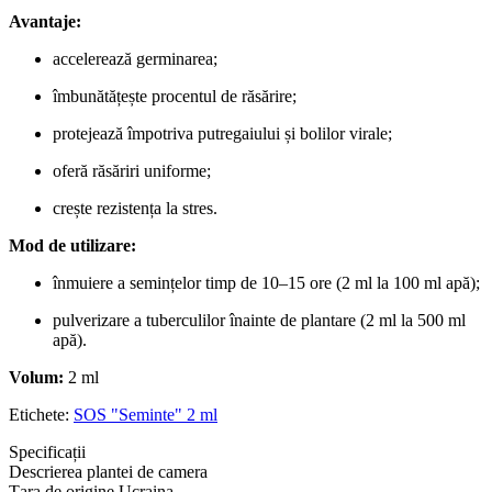
Avantaje:
accelerează germinarea;
îmbunătățește procentul de răsărire;
protejează împotriva putregaiului și bolilor virale;
oferă răsăriri uniforme;
crește rezistența la stres.
Mod de utilizare:
înmuiere a semințelor timp de 10–15 ore (2 ml la 100 ml apă);
pulverizare a tuberculilor înainte de plantare (2 ml la 500 ml
apă).
Volum:
2 ml
Etichete:
SOS "Seminte" 2 ml
Specificații
Descrierea plantei de camera
Țara de origine
Ucraina