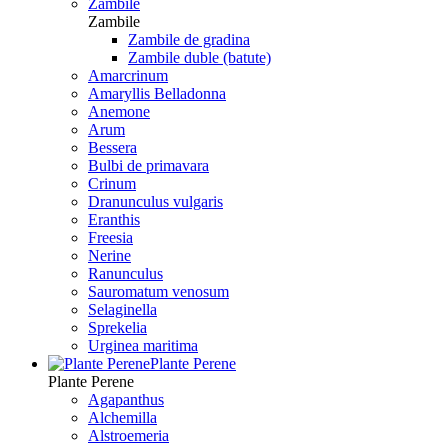
Zambile
Zambile
Zambile de gradina
Zambile duble (batute)
Amarcrinum
Amaryllis Belladonna
Anemone
Arum
Bessera
Bulbi de primavara
Crinum
Dranunculus vulgaris
Eranthis
Freesiа
Nerine
Ranunculus
Sauromatum venosum
Selaginella
Sprekelia
Urginea maritima
Plante Perene
Plante Perene
Agapanthus
Alchemilla
Alstroemeria