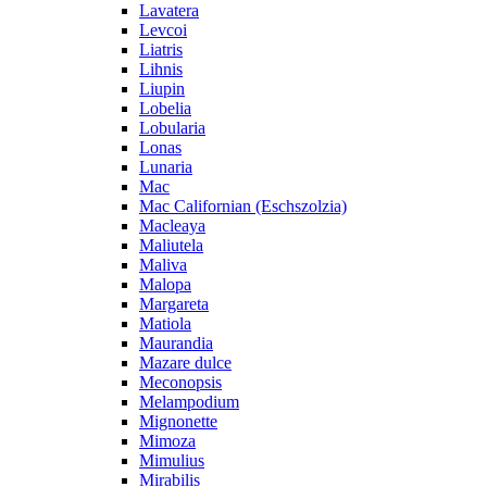
Lavatera
Levcoi
Liatris
Lihnis
Liupin
Lobelia
Lobularia
Lonas
Lunaria
Mac
Mac Californian (Eschszolzia)
Macleaya
Maliutela
Maliva
Malopa
Margareta
Matiola
Maurandia
Mazare dulce
Meconopsis
Melampodium
Mignonette
Mimoza
Mimulius
Mirabilis