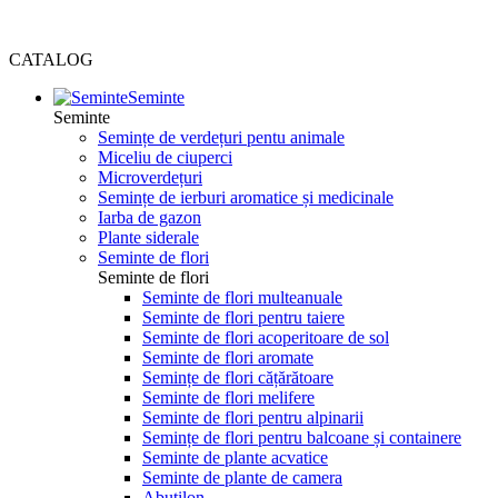
CATALOG
Seminte
Seminte
Semințe de verdețuri pentu animale
Miceliu de ciuperci
Microverdețuri
Semințe de ierburi aromatice și medicinale
Iarba de gazon
Plante siderale
Seminte de flori
Seminte de flori
Seminte de flori multeanuale
Seminte de flori pentru taiere
Seminte de flori acoperitoare de sol
Seminte de flori aromate
Semințe de flori cățărătoare
Seminte de flori melifere
Seminte de flori pentru alpinarii
Semințe de flori pentru balcoane și containere
Seminte de plante acvatice
Seminte de plante de camera
Abutilon