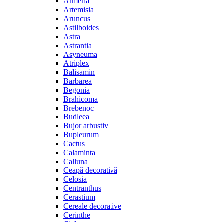
Armeria
Artemisia
Aruncus
Astilboides
Astra
Astrantia
Asyneuma
Atriplex
Balisamin
Barbarea
Begonia
Brahicoma
Brebenoc
Budleea
Bujor arbustiv
Bupleurum
Cactus
Calaminta
Calluna
Ceapă decorativă
Celosia
Centranthus
Cerastium
Cereale decorative
Cerinthe