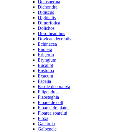
Delosperma
Dichondra
Didiscus
Dighitalis
Dimorfotica
Dolichos
Dorotheanthus
Dovleac decorativ
Echinacea
Enotera
Erigeron
Eryngium
Eucalipt
Eustoma
Exacum
Facelia
Fasole decorativa
Filipendula
Fizosteghia
Floare de colț
Floarea de piatra
Floarea soarelui
Floxa
Gailardia
Galbenele