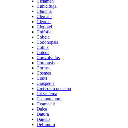
Ciclamen
Cimicifuga
Clarchia
Clematis
Cleoma
Clopotel
Cnifofia
Cobeia
Codonopsis
Cohiia
Coleus
Convolvulus
Coreopsis
Cortusa
Cosmea
Craite
Craspedia
Cretisoara persiana
Crizantema
Cserantemum
Cvamaclit
Dalea
Datura
Daucus
Delfinium