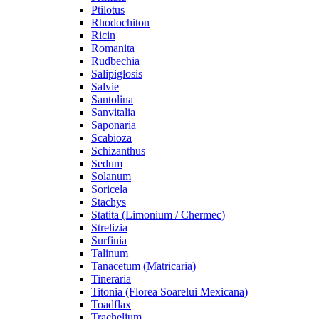
Ptilotus
Rhodochiton
Ricin
Romanita
Rudbechia
Salipiglosis
Salvie
Santolina
Sanvitalia
Saponaria
Scabioza
Schizanthus
Sedum
Solanum
Soricela
Stachys
Statita (Limonium / Chermec)
Strelizia
Surfinia
Talinum
Tanacetum (Matricaria)
Tineraria
Titonia (Florea Soarelui Mexicana)
Toadflax
Trachelium