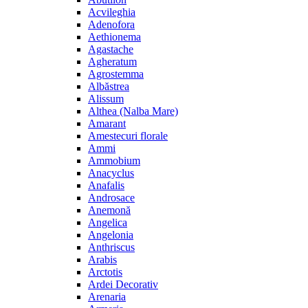
Acvileghia
Adenofora
Aethionema
Agastache
Agheratum
Agrostemma
Albăstrea
Alissum
Althea (Nalba Mare)
Amarant
Amestecuri florale
Ammi
Ammobium
Anacyclus
Anafalis
Androsace
Anemonă
Angelica
Angelonia
Anthriscus
Arabis
Arctotis
Ardei Decorativ
Arenaria