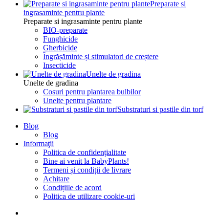
Preparate si
ingrasaminte pentru plante
Preparate si ingrasaminte pentru plante
BIO-preparate
Funghicide
Gherbicide
Îngrășăminte și stimulatori de creștere
Insecticide
Unelte de gradina
Unelte de gradina
Cosuri pentru plantarea bulbilor
Unelte pentru plantare
Substraturi si pastile din torf
Blog
Blog
Informaţii
Politica de confidențialitate
Bine ai venit la BabyPlants!
Termeni și condiții de livrare
Achitare
Condițiile de acord
Politica de utilizare cookie-uri