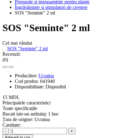
Preparate si ingrasaminte pentru plante
Îngrășăminte și stimulatori de creștere
SOS "Seminte" 2 ml
SOS "Seminte" 2 ml
Cel mai vândut
Recenzii:
(0)
Producător:
Ucraina
Cod produs:
041940
Disponibilitate:
Disponibil
15 MDL
Principalele caracteristici
Toate specificațile
Bucati intr-un ambalaj:
1 buc
Țara de origine:
Ucraina
Cantitate:
-
+
Adaugă in coş