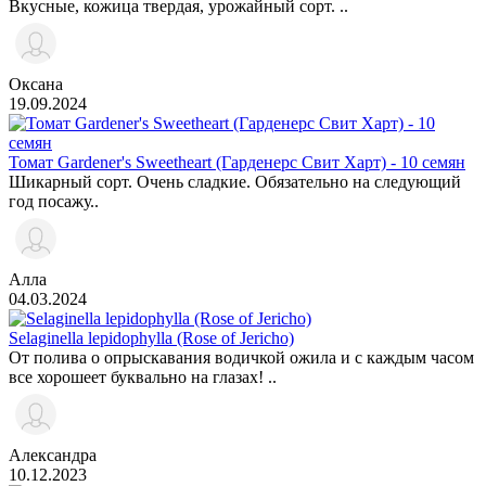
Вкусные, кожица твердая, урожайный сорт. ..
Оксана
19.09.2024
Томат Gardener's Sweetheart (Гарденерс Свит Харт) - 10 семян
Шикарный сорт. Очень сладкие. Обязательно на следующий
год посажу..
Алла
04.03.2024
Selaginella lepidophylla (Rose of Jericho)
От полива о опрыскавания водичкой ожила и с каждым часом
все хорошеет буквально на глазах! ..
Александра
10.12.2023