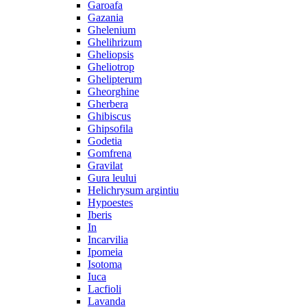
Garoafa
Gazania
Ghelenium
Ghelihrizum
Gheliopsis
Gheliotrop
Ghelipterum
Gheorghine
Gherbera
Ghibiscus
Ghipsofila
Godetia
Gomfrena
Gravilat
Gura leului
Helichrysum argintiu
Hypoestes
Iberis
In
Incarvilia
Ipomeia
Isotoma
Iuca
Lacfioli
Lavanda