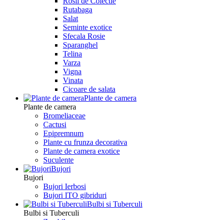
Rosii de Colectie
Rutabaga
Salat
Seminte exotice
Sfecala Rosie
Sparanghel
Telina
Varza
Vigna
Vinata
Сicoare de salata
Plante de camera
Plante de camera
Bromeliaceae
Cactusi
Epipremnum
Plante cu frunza decorativa
Plante de camera exotice
Suculente
Bujori
Bujori
Bujori Ierbosi
Bujori ITO gibriduri
Bulbi si Tuberculi
Bulbi si Tuberculi