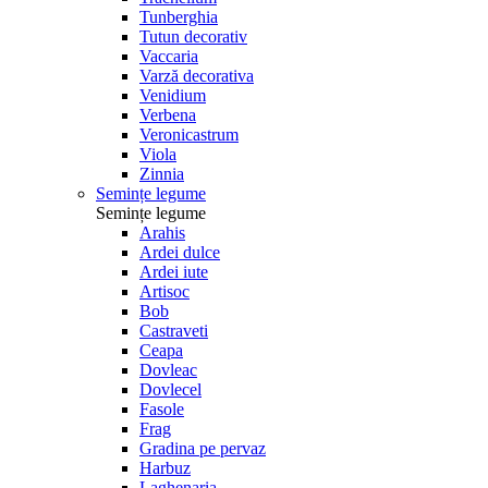
Tunberghia
Tutun decorativ
Vaccaria
Varză decorativa
Venidium
Verbena
Veronicastrum
Viola
Zinnia
Semințe legume
Semințe legume
Arahis
Ardei dulce
Ardei iute
Artisoc
Bob
Castraveti
Ceapa
Dovleac
Dovlecel
Fasole
Frag
Gradina pe pervaz
Harbuz
Laghenaria