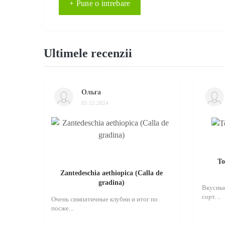
+ Pune o intrebare
Ultimele recenzii
Ольга
05.12.2024
То
Zantedeschia aethiopica (Calla de
gradina)
Вкусные
сорт. ..
Очень симпатичные клубни и итог по
посже...