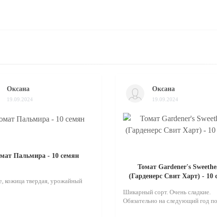
Оксана
Оксана
19.09.2024
19.09.2024
мат Пальмира - 10 семян
Томат Gardener's Sweethe
(Гарденерс Свит Харт) - 10
, кожица твердая, урожайный
Шикарный сорт. Очень сладкие.
Обязательно на следующий год по