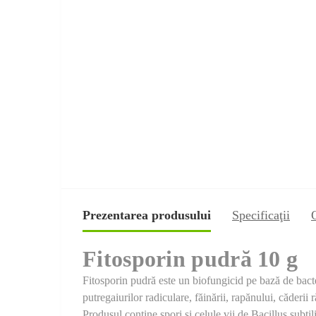
Prezentarea produsului
Specificaţii
Fitosporin pudră 10 g
Fitosporin pudră este un biofungicid pe bază de bacteri
putregaiurilor radiculare, făinării, rapănului, căderii r
Produsul conține spori și celule vii de Bacillus subti