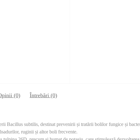
Opinii (0)
Întrebări
(0)
i Bacillus subtilis, destinat prevenirii și tratării bolilor fungice și bac
ăsadurilor, ruginii și altor boli frecvente.
lis tulpina 26D, precum și humat de potasiu, care stimulează dezvoltarea p