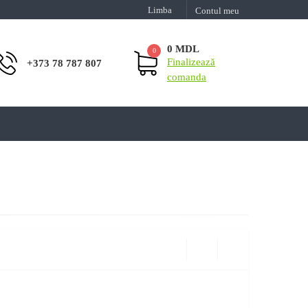
Limba
Contul meu
0 MDL
0
Finalizează
+373 78 787 807
comanda