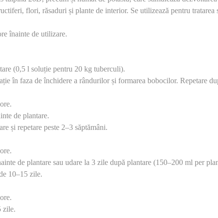
ctiferi, flori, răsaduri și plante de interior. Se utilizează pentru tratarea
e înainte de utilizare.
tare (0,5 l soluție pentru 20 kg tuberculi).
ție în faza de închidere a rândurilor și formarea bobocilor. Repetare du
ore.
inte de plantare.
are și repetare peste 2–3 săptămâni.
ore.
nainte de plantare sau udare la 3 zile după plantare (150–200 ml per plan
 de 10–15 zile.
ore.
 zile.