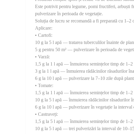
Este potrivit pentru legume, pomi fructiferi, arbuști fru
pulverizare în perioada de vegetație.
Soluția de lucru se recomandă a fi preparată cu 1–2 or
Aplicare:
• Cartofi:
10 g la 5 l apă — tratarea tuberculilor înainte de plan
5 g pentru 50 m² — pulverizare în perioada de vegeta
• Varză:
1,5 g la 1 l apă — înmuierea semințelor timp de 1–2 
3 g la 1 l apă — înmuierea rădăcinilor răsadurilor îna
6 g la 10 l apă — pulverizare la 7–10 zile după plant
• Tomate:
1,5 g la 1 l apă — înmuierea semințelor timp de 1–2 
10 g la 5 l apă — înmuierea rădăcinilor răsadurilor î
6 g la 10 l apă — pulverizare în vegetație la interval
• Castraveți:
1,5 g la 5 l apă — înmuierea semințelor timp de 1–2 
10 g la 5 l apă — trei pulverizări la interval de 10–15