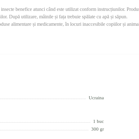
insecte benefice atunci când este utilizat conform instrucțiunilor. Produs
or. După utilizare, mâinile și fața trebuie spălate cu apă și săpun.
produse alimentare și medicamente, în locuri inaccesibile copiilor și an
Ucraina
1 buc
300 gr