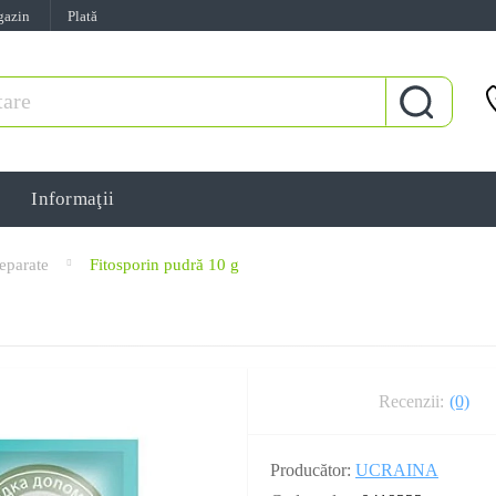
gazin
Plată
Informaţii
eparate
Fitosporin pudră 10 g
Recenzii:
(0)
Producător:
UCRAINA