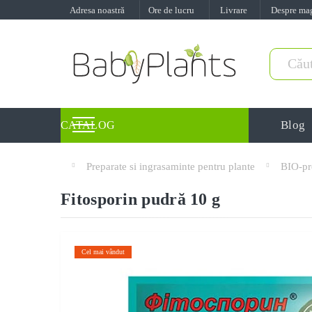
Adresa noastră
Ore de lucru
Livrare
Despre ma
Blog
CATALOG
Preparate si ingrasaminte pentru plante
BIO-pr
Fitosporin pudră 10 g
Cel mai vândut