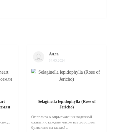
Алла
04.03.2024
art
Selaginella lepidophylla (Rose of
 семян
Jericho)
От полива о опрыскавания водичкой
сажу..
ожила и с каждым часом все хорошеет
буквально на глазах! ..