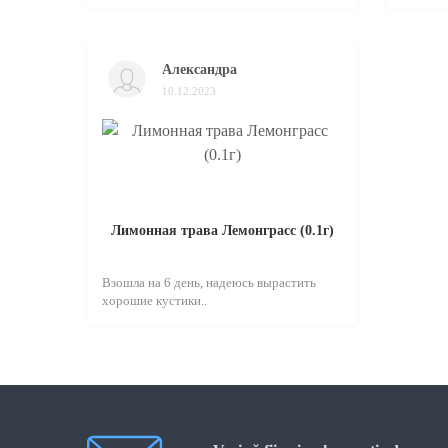
Александра
10.12.2023
Лимонная трава Лемонграсс (0.1г)
Взошла на 6 день, надеюсь вырастить
хорошие кустики..