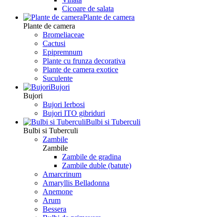
Сicoare de salata
Plante de camera
Plante de camera
Bromeliaceae
Cactusi
Epipremnum
Plante cu frunza decorativa
Plante de camera exotice
Suculente
Bujori
Bujori
Bujori Ierbosi
Bujori ITO gibriduri
Bulbi si Tuberculi
Bulbi si Tuberculi
Zambile
Zambile
Zambile de gradina
Zambile duble (batute)
Amarcrinum
Amaryllis Belladonna
Anemone
Arum
Bessera