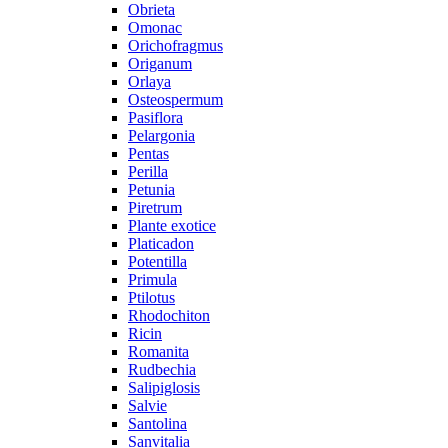
Obrieta
Omonac
Orichofragmus
Origanum
Orlaya
Osteospermum
Pasiflora
Pelargonia
Pentas
Perilla
Petunia
Piretrum
Plante exotice
Platicadon
Potentilla
Primula
Ptilotus
Rhodochiton
Ricin
Romanita
Rudbechia
Salipiglosis
Salvie
Santolina
Sanvitalia