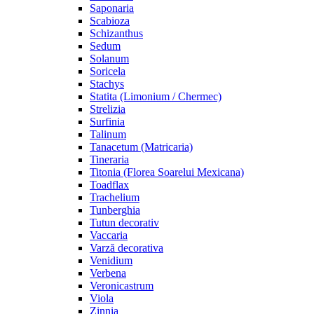
Saponaria
Scabioza
Schizanthus
Sedum
Solanum
Soricela
Stachys
Statita (Limonium / Chermec)
Strelizia
Surfinia
Talinum
Tanacetum (Matricaria)
Tineraria
Titonia (Florea Soarelui Mexicana)
Toadflax
Trachelium
Tunberghia
Tutun decorativ
Vaccaria
Varză decorativa
Venidium
Verbena
Veronicastrum
Viola
Zinnia