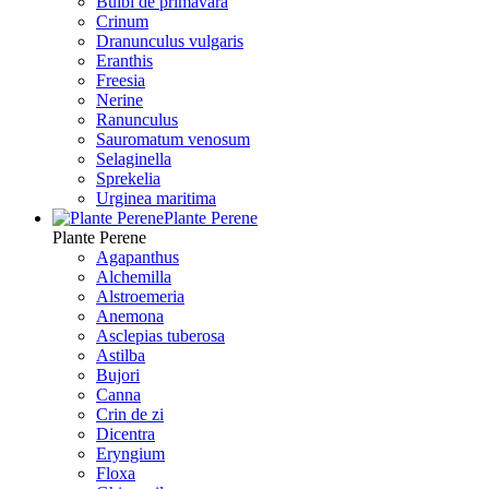
Bulbi de primavara
Crinum
Dranunculus vulgaris
Eranthis
Freesiа
Nerine
Ranunculus
Sauromatum venosum
Selaginella
Sprekelia
Urginea maritima
Plante Perene
Plante Perene
Agapanthus
Alchemilla
Alstroemeria
Anemona
Asclepias tuberosa
Astilba
Bujori
Canna
Crin de zi
Dicentra
Eryngium
Floxa