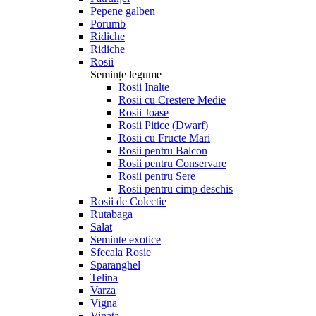
Pepene galben
Porumb
Ridiche
Ridiche
Rosii
Semințe legume
Rosii Inalte
Rosii cu Crestere Medie
Rosii Joase
Rosii Pitice (Dwarf)
Rosii cu Fructe Mari
Rosii pentru Balcon
Rosii pentru Conservare
Rosii pentru Sere
Rosii pentru cimp deschis
Rosii de Colectie
Rutabaga
Salat
Seminte exotice
Sfecala Rosie
Sparanghel
Telina
Varza
Vigna
Vinata