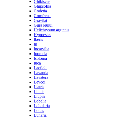
Ghibiscus
Ghipsofila
Godetia
Gomfrena
Gravilat
Gura leului
Helichrysum argintiu
Hypoestes
Iberis
In
Incarvilia
Ipomeia
Isotoma
Iuca
Lacfioli
Lavanda
Lavatera
Levcoi
Liatris
Lihnis
Liupin
Lobelia
Lobularia
Lonas
Lunaria