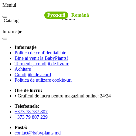
Meniul
Русский
Română
Limba
Catalog
Informație
Informație
Politica de confidențialitate
Bine ai venit la BabyPlants!
Termeni și condiții de livrare
Achitare
Condițiile de acord
Politica de utilizare cookie-uri
Ore de lucru:
• Graficul de lucru pentru magazinul online: 24/24
Telefoanele:
+373 78 787 807
+373 79 807 229
Poștă:
contact@babyplants.md