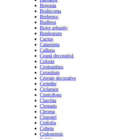
Begonia
Brahicoma
Brebenoc
Budleea
Bujor arbustiv
Bupleurum
Cactus
Calaminta
Calluna
Ceapă decorativă
Celosia
Centranthus
Cerastium
Cereale decorative
Cerinthe
Ciclamen
Cimicifuga
Clarchia
Clematis
Cleoma
Clopotel
Cnifofia
Cobeia
Codonopsis