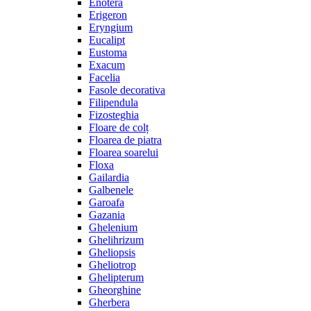
Enotera
Erigeron
Eryngium
Eucalipt
Eustoma
Exacum
Facelia
Fasole decorativa
Filipendula
Fizosteghia
Floare de colț
Floarea de piatra
Floarea soarelui
Floxa
Gailardia
Galbenele
Garoafa
Gazania
Ghelenium
Ghelihrizum
Gheliopsis
Gheliotrop
Ghelipterum
Gheorghine
Gherbera