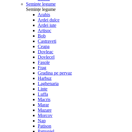
Semințe legume
Semințe legume
Arahis
Ardei dulce
Ardei iute
Artisoc
Bob
Castraveti
Ceapa
Dovleac
Dovlecel
Fasole
Frag
Gradina pe pervaz
Harbuz
Laghenaria
Linte
Luffa
Macris
Marar
Mazare
Morcov
Nap
Patison
Patrunjel