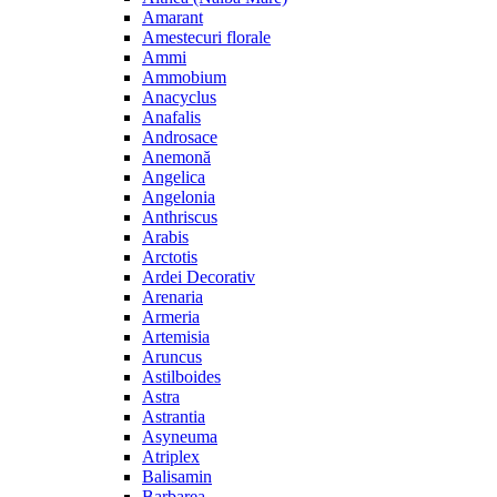
Amarant
Amestecuri florale
Ammi
Ammobium
Anacyclus
Anafalis
Androsace
Anemonă
Angelica
Angelonia
Anthriscus
Arabis
Arctotis
Ardei Decorativ
Arenaria
Armeria
Artemisia
Aruncus
Astilboides
Astra
Astrantia
Asyneuma
Atriplex
Balisamin
Barbarea