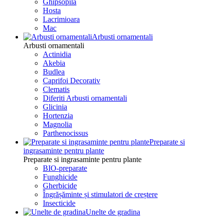
Ghipsopila
Hosta
Lacrimioara
Mac
Arbusti ornamentali
Arbusti ornamentali
Actinidia
Akebia
Budlea
Caprifoi Decorativ
Clematis
Diferiti Arbusti ornamentali
Glicinia
Hortenzia
Magnolia
Parthenocissus
Preparate si
ingrasaminte pentru plante
Preparate si ingrasaminte pentru plante
BIO-preparate
Funghicide
Gherbicide
Îngrășăminte și stimulatori de creștere
Insecticide
Unelte de gradina