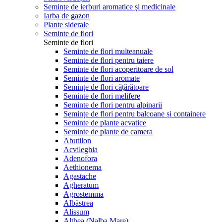
Semințe de ierburi aromatice și medicinale
Iarba de gazon
Plante siderale
Seminte de flori
Seminte de flori
Seminte de flori multeanuale
Seminte de flori pentru taiere
Seminte de flori acoperitoare de sol
Seminte de flori aromate
Semințe de flori cățărătoare
Seminte de flori melifere
Seminte de flori pentru alpinarii
Semințe de flori pentru balcoane și containere
Seminte de plante acvatice
Seminte de plante de camera
Abutilon
Acvileghia
Adenofora
Aethionema
Agastache
Agheratum
Agrostemma
Albăstrea
Alissum
Althea (Nalba Mare)