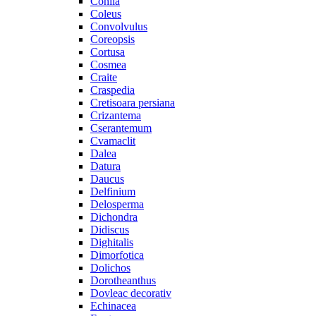
Cohiia
Coleus
Convolvulus
Coreopsis
Cortusa
Cosmea
Craite
Craspedia
Cretisoara persiana
Crizantema
Cserantemum
Cvamaclit
Dalea
Datura
Daucus
Delfinium
Delosperma
Dichondra
Didiscus
Dighitalis
Dimorfotica
Dolichos
Dorotheanthus
Dovleac decorativ
Echinacea