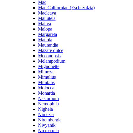
Mac
Mac Californian (Eschszolzia)
Macleaya
Maliutela
Maliva
Malopa
Margareta
Matiola
Maurandia
Mazare dulce
Meconopsis
Melampodium
Mignonette
Mimoza
Mimulius
Mirabilis
Moloceai
Monarda
Nasturtium
Nemophila
Nighela
Nimezia
Nirembergia
Nivyanik
Nu ma uita