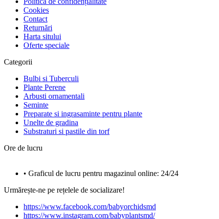
Politica de confidențialitate
Cookies
Contact
Returnări
Harta sitului
Oferte speciale
Categorii
Bulbi si Tuberculi
Plante Perene
Arbusti ornamentali
Seminte
Preparate si ingrasaminte pentru plante
Unelte de gradina
Substraturi si pastile din torf
Ore de lucru
• Graficul de lucru pentru magazinul online: 24/24
Urmărește-ne pe rețelele de socializare!
https://www.facebook.com/babyorchidsmd
https://www.instagram.com/babyplantsmd/