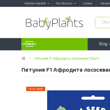
Adresa noastră
Ore de lucru
Livrare
Despr
Blog
CATALOG
Петуния F1 Афродита лососевая (10шт)
Петуния F1 Афродита лососевая
Cel mai vândut