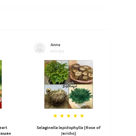
Алла
04.03.2024
eart
Selaginella lepidophylla (Rose of
 семян
Jericho)