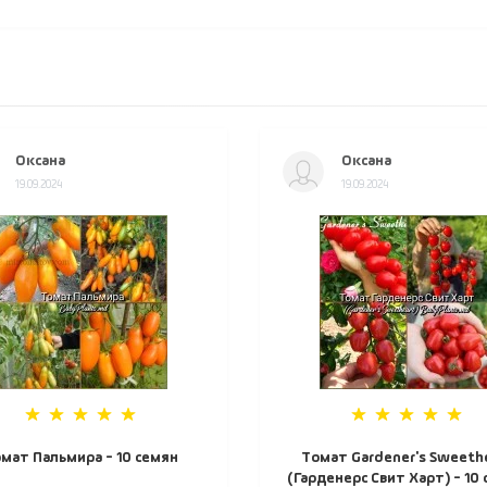
Оксана
Оксана
19.09.2024
19.09.2024
мат Пальмира - 10 семян
Томат Gardener's Sweeth
(Гарденерс Свит Харт) - 10