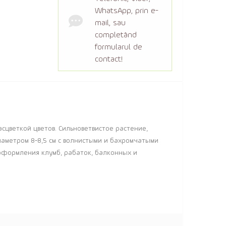
WhatsApp, prin e-
mail, sau
completând
formularul de
contact!
цветкой цветов. Сильноветвистое растение,
иаметром 8-8,5 см с волнистыми и бахромчатыми
 оформления клумб, рабаток, балконных и