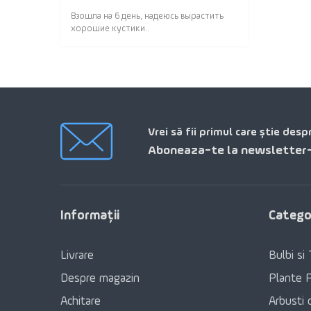
Взошла на 6 день, надеюсь вырастить
хорошие кустики..
Vrei să fii primul care știe desp
Aboneaza-te la newsletter-
Informaţii
Categor
Livrare
Bulbi si 
Despre magazin
Plante 
Achitare
Arbusti 