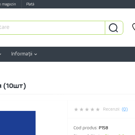
e magazin
Plată
Informaţii
 (10шт)
Recenzii:
(0)
Cod produs:
P158