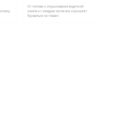
От полива о опрыскавания водичкой
осажу..
ожила и с каждым часом все хорошеет
буквально на глазах! ..