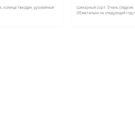
е, кожица твердая, урожайный
Шикарный сорт. Очень сладкие.
Обязательно на следующий год п