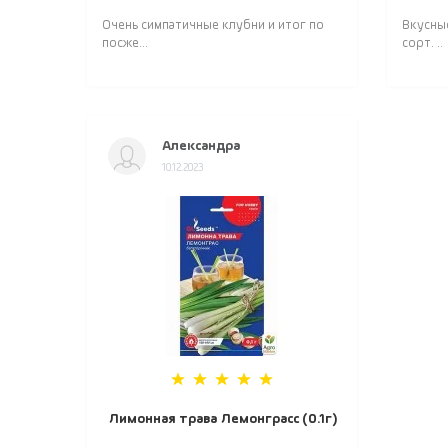
Очень симпатичные клубни и итог по
Вкусны
посже...
сорт. ..
Александра
10.12.2023
Лимонная трава Лемонграсс (0.1г)