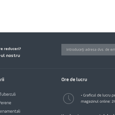
re reduceri?
ul nostru
ii
Ore de lucru
Tuberculi
• Graficul de lucru 
magazinul online: 2
Perene
ornamentali