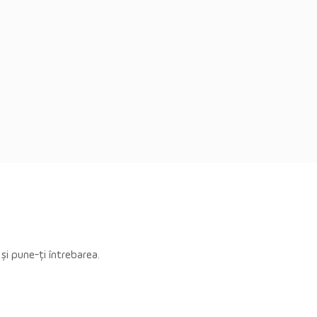
 și pune-ți întrebarea.