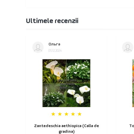
Ultimele recenzii
Ольга
05.12.2024
Zantedeschia aethiopica (Calla de
То
gradina)