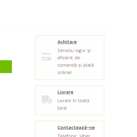
Achitare
Serviciu sigur şi
eficient de
comandă şi plată
online!
Livrare
Livrare în toată
țara!
Contactează-ne
Telefonic, Viber,