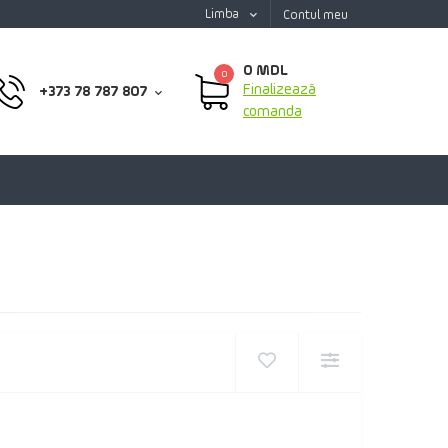
Limba
Contul meu
0 MDL
0
Finalizează
+373 78 787 807
comanda