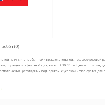
ntrebări
(0)
той петунии с необычной - привлекательной, лососево-розовой рас
ции, образует эффектный куст, высотой 30-35 см. Цветы большие, д
асположения, регулярным подкормкам, с успехом используется для
)