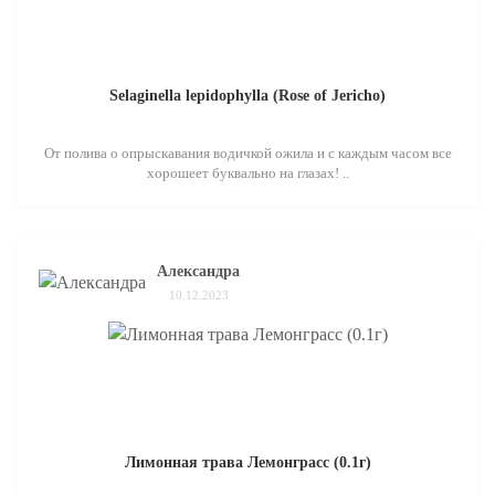
Selaginella lepidophylla (Rose of Jericho)
От полива о опрыскавания водичкой ожила и с каждым часом все
хорошеет буквально на глазах! ..
Александра
10.12.2023
Лимонная трава Лемонграсс (0.1г)