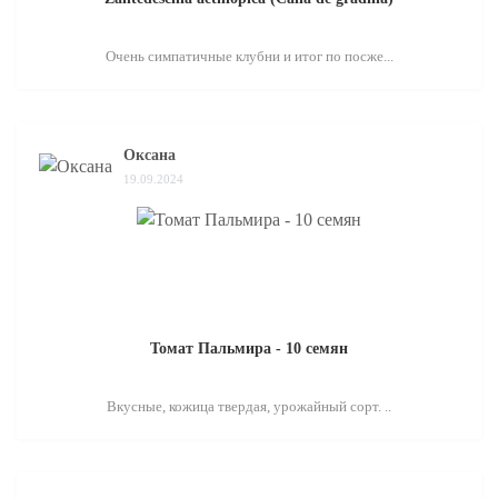
Очень симпатичные клубни и итог по посже...
Оксана
19.09.2024
Томат Пальмира - 10 семян
Вкусные, кожица твердая, урожайный сорт. ..