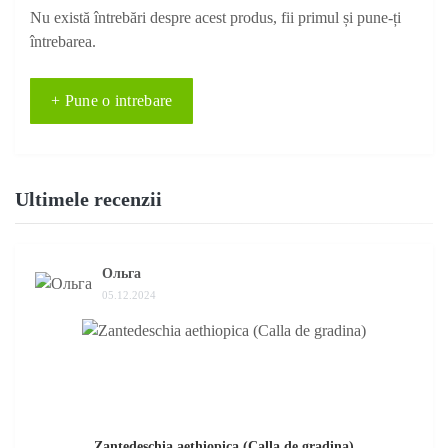
Nu există întrebări despre acest produs, fii primul și pune-ți
întrebarea.
+ Pune o intrebare
Ultimele recenzii
Ольга
05.12.2024
Zantedeschia aethiopica (Calla de gradina)