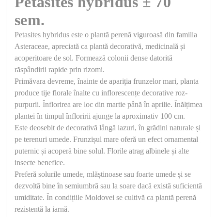
Petasites hybridus ± 70
sem.
Petasites hybridus este o plantă perenă viguroasă din familia
Asteraceae, apreciată ca plantă decorativă, medicinală și
acoperitoare de sol. Formează colonii dense datorită
răspândirii rapide prin rizomi.
Primăvara devreme, înainte de apariția frunzelor mari, planta
produce tije florale înalte cu inflorescențe decorative roz-
purpurii. Înflorirea are loc din martie până în aprilie. Înălțimea
plantei în timpul înfloririi ajunge la aproximativ 100 cm.
Este deosebit de decorativă lângă iazuri, în grădini naturale și
pe terenuri umede. Frunzișul mare oferă un efect ornamental
puternic și acoperă bine solul. Florile atrag albinele și alte
insecte benefice.
Preferă solurile umede, mlăștinoase sau foarte umede și se
dezvoltă bine în semiumbră sau la soare dacă există suficientă
umiditate. În condițiile Moldovei se cultivă ca plantă perenă
rezistentă la iarnă.