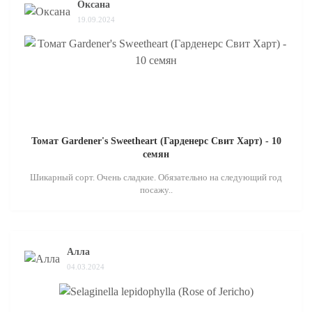
Оксана
19.09.2024
Томат Gardener's Sweetheart (Гарденерс Свит Харт) - 10
семян
Шикарный сорт. Очень сладкие. Обязательно на следующий год
посажу..
Алла
04.03.2024