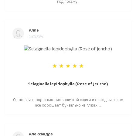
год посажу..
Алла
04.03.2024
Selaginella lepidophylla (Rose of Jericho)
От полива о опрыскавания водичкой ожила и с каждым часом
все хорошеет буквально на глазах! ..
Александра