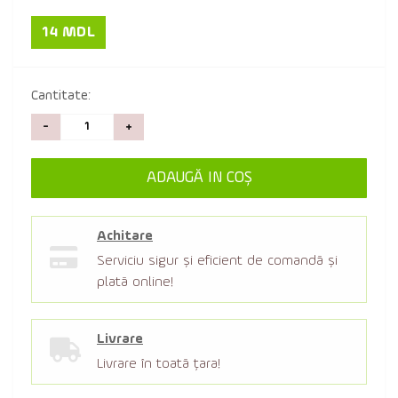
14 MDL
Cantitate:
-
+
ADAUGĂ IN COŞ
Achitare
Serviciu sigur şi eficient de comandă şi
plată online!
Livrare
Livrare în toată țara!